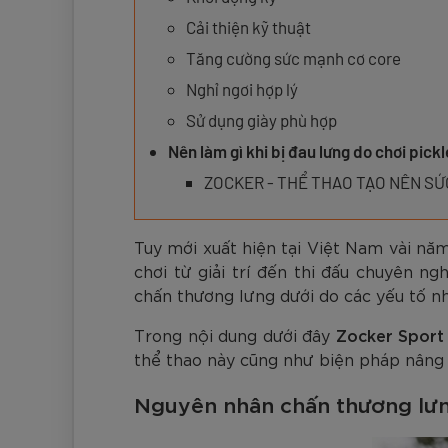
Đen
Carbon Xanh C
ZK5-AS205
Giày Pickleball
779.000
2.890.000
1.690.000
1.690.000
569.000
VNĐ
VNĐ
VNĐ
VNĐ
VNĐ
Giày trẻ em
Cải thiện kỹ thuật
Bóng Pickleball
Tăng cường sức mạnh cơ core
Zocker Space
Nghỉ ngơi hợp lý
Khung lưới Pickleball
Zocker 1902
Sử dụng giày phù hợp
Quần áo Pickleball
Nên làm gì khi bị đau lưng do chơi pickl
Phụ kiện Pickleball
ZOCKER - THỂ THAO TẠO NÊN S
BST Pickleball Zocker Junior
Tuy mới xuất hiện tại Việt Nam vài năm
chơi từ giải trí đến thi đấu chuyên 
chấn thương lưng dưới do các yếu tố nh
Trong nội dung dưới đây
Zocker Sport
thể thao này cũng như biện pháp nâng c
Nguyên nhân chấn thương lưng