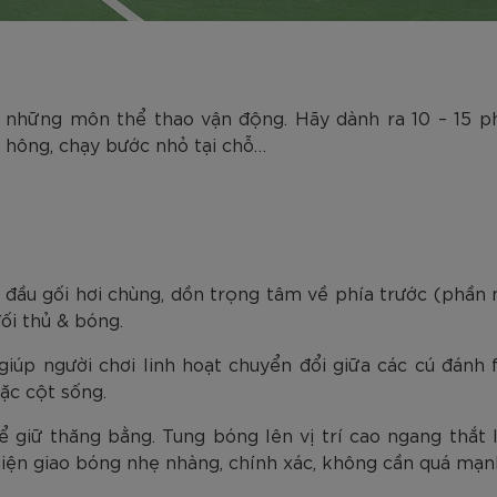
ả những môn thể thao vận động. Hãy dành ra 10 – 15 p
 hông, chạy bước nhỏ tại chỗ…
 đầu gối hơi chùng, dồn trọng tâm về phía trước (phần m
ối thủ & bóng.
giúp người chơi linh hoạt chuyển đổi giữa các cú đánh 
ặc cột sống.
 để giữ thăng bằng. Tung bóng lên vị trí cao ngang thắ
hiện giao bóng nhẹ nhàng, chính xác, không cần quá mạnh