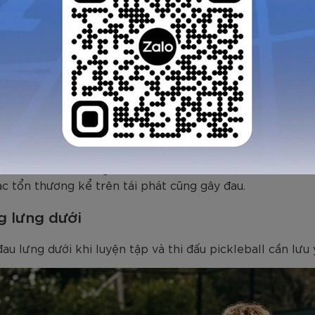
 dưới và hông đóng vai trò then chốt trong việc ổn đị
 chơi dễ bị đau thắt lưng do áp lực dồn lên đĩa đệm.
đã có chấn thương từ trước đó, điển hình là chấn thươn
ác tổn thương kể trên tái phát cũng gây đau.
 lưng dưới
u lưng dưới khi luyện tập và thi đấu pickleball cần lưu