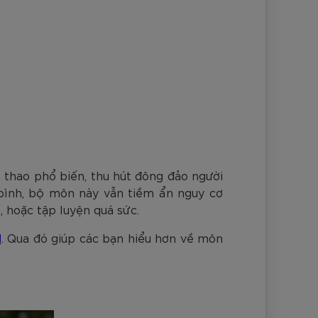
nh Cam
Đ
Đ
Đ
VNĐ
VNĐ
ể thao phổ biến, thu hút đông đảo người
 bình, bộ môn này vẫn tiềm ẩn nguy cơ
 hoặc tập luyện quá sức.
l
. Qua đó giúp các bạn hiểu hơn về môn