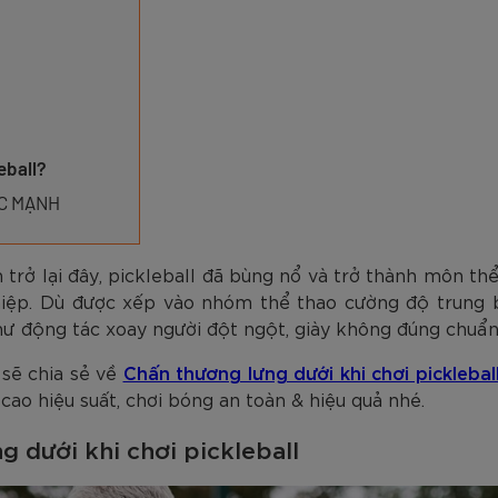
am
Tím
Carbon Trắng Xanh
Microfiber ZK5-206
Trắng
Carbon Xa
779.000
2.890.000
1.690.000
1.290.000
450.000
779.000
2.890.000
1.290.000
990.000
650.000
VNĐ
VNĐ
VNĐ
VNĐ
VNĐ
VN
VN
VN
eball?
ỨC MẠNH
 trở lại đây, pickleball đã bùng nổ và trở thành môn th
nghiệp. Dù được xếp vào nhóm thể thao cường độ trung
ư động tác xoay người đột ngột, giày không đúng chuẩn,
sẽ chia sẻ về
Chấn thương lưng dưới khi chơi picklebal
ao hiệu suất, chơi bóng an toàn & hiệu quả nhé.
 dưới khi chơi pickleball