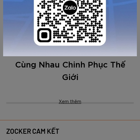
Vợt Pickleball Zocker
Vợt Pickleball Zocker
Aspire x Phúc Huỳnh - Tím
Aspire x Phúc Huỳnh - Đỏ
3.890.000
3.890.000
VNĐ
VNĐ
Zocker Aspire x Phúc Huỳnh
Cùng Nhau Chinh Phục Thế
GỬI TƯ VẤN
HỦY
Giới
Xem thêm
ZOCKER CAM KẾT