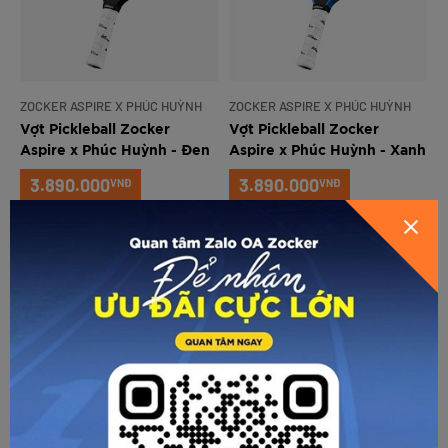
ZOCKER ASPIRE X PHÚC HUỲNH
ZOCKER ASPIRE X PHÚC HUỲNH
Vợt Pickleball Zocker
Vợt Pickleball Zocker
Aspire x Phúc Huỳnh - Đen
Aspire x Phúc Huỳnh - Xanh
GỬI THÔNG TIN ĐỂ ZOCKER TƯ
3.890.000
3.890.000
VNĐ
VNĐ
VẤN CHO BẠN
ZOCKER ASPIRE X PHÚC HUỲNH
ZOCKER ASPIRE X PHÚC HUỲNH