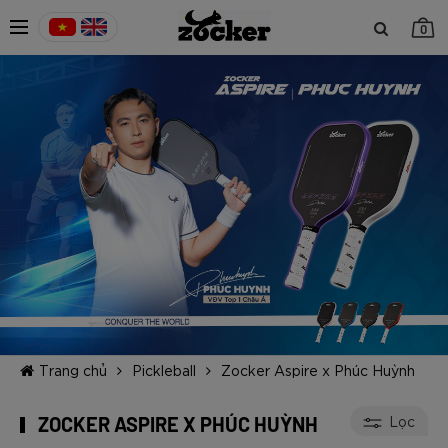
0
TIẾP TỤC MUA HÀNG
Trang chủ
Pickleball
Zocker Aspire x Phúc Huỳnh
ZOCKER ASPIRE X PHÚC HUỲNH
Lọc