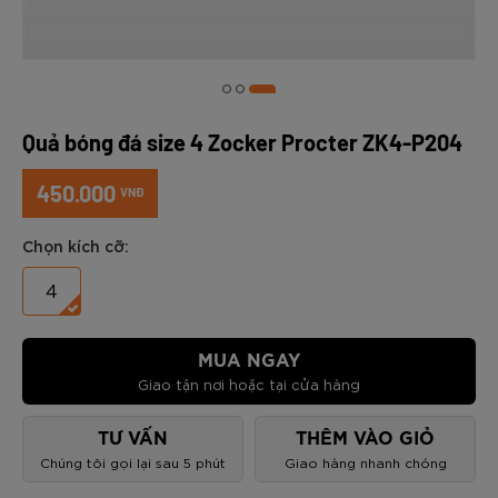
Quả bóng đá size 4 Zocker Procter ZK4-P204
450.000
VNĐ
Chọn kích cỡ:
4
MUA NGAY
Giao tận nơi hoặc tại cửa hàng
TƯ VẤN
THÊM VÀO GIỎ
Chúng tôi gọi lại sau 5 phút
Giao hàng nhanh chóng