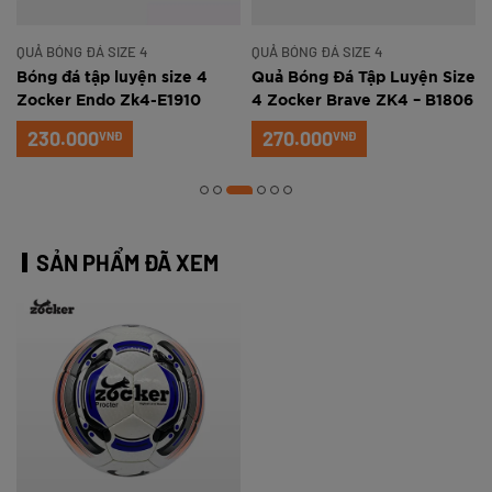
QUẢ BÓNG ĐÁ SIZE 4
QUẢ BÓNG ĐÁ SIZE 4
Bóng đá tập luyện size 4
Quả Bóng Đá Tập Luyện Size
Zocker Endo Zk4-E1910
4 Zocker Brave ZK4 – B1806
230.000
270.000
VNĐ
VNĐ
SẢN PHẨM ĐÃ XEM