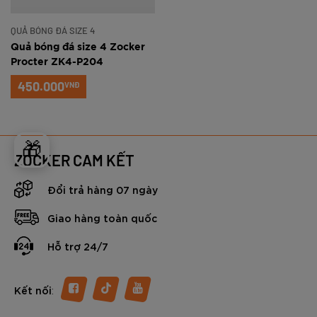
QUẢ BÓNG ĐÁ SIZE 4
Quả bóng đá size 4 Zocker
Procter ZK4-P204
450.000
VNĐ
🎁
ZOCKER CAM KẾT
Đổi trả hàng 07 ngày
Giao hàng toàn quốc
Hỗ trợ 24/7
:
Kết nối