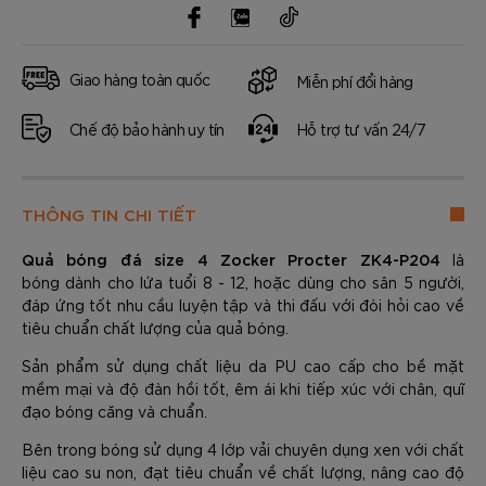
Giao hàng toàn quốc
Miễn phí đổi hàng
Chế độ bảo hành uy tín
Hỗ trợ tư vấn 24/7
THÔNG TIN CHI TIẾT
Quả bóng đá size 4 Zocker Procter ZK4-P204
là
bóng dành cho lứa tuổi 8 - 12, hoặc dùng cho sân 5 người,
đáp ứng tốt nhu cầu luyện tập và thi đấu với đòi hỏi cao về
tiêu chuẩn chất lượng của quả bóng.
Sản phẩm sử dụng chất liệu da PU cao cấp cho bề mặt
mềm mại và độ đàn hồi tốt, êm ái khi tiếp xúc với chân, quĩ
đạo bóng căng và chuẩn.
Bên trong bóng sử dụng 4 lớp vải chuyên dụng xen với chất
liệu cao su non, đạt tiêu chuẩn về chất lượng, nâng cao độ