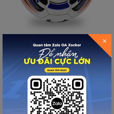
GỬI THÔNG TIN ĐỂ ZOCKER TƯ
VẤN CHO BẠN
HƯỚNG DẪN BƠM BÓNG
Chuẩn bị dụng cụ: kim - bơm - đồng hồ đo áp suất
Bước 1: Cắm kim vuông góc với van.
Bước 2: Lưu ý cần bơm bóng từ từ, không được bơm đẩy
khí nhanh đột ngột dễ gây méo bóng, rạn bóng. Vừa bơm
vừa nắn xoay đều quả bóng. Không nên bơm bóng quá
HƯỚNG DẪN CHỌN SIZE
căng ngay lần đầu, sẽ gây nặng bóng, quỹ đạo bóng không
chuẩn.
Bước 3: Sử dụng đồng hồ đo áp suất để kiểm tra, áp suất
khí phù hợp nhất với bóng Zocker là từ 0,65 - 0,7.