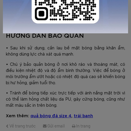
Trong trường hợp không có đồng hồ, bơm từ từ đến khi ấn
ngón tay vào bề mặt bóng có độ lún nhất định (Vừa bơm
vừa cảm nhận đến khi có độ lún vừa phải phù hợp với lối
chơi của đội, tránh quá bơm quá căng).
HƯỚNG DẪN BẢO QUẢN
GỬI TƯ VẤN
HỦY
• Sau khi sử dụng, cần lau bề mặt bóng bằng khăn ẩm,
không dùng lực chà xát quá mạnh.
• Chú ý bảo quản bóng ở nơi khô ráo và thoáng mát, có
điều kiện nhiệt độ và độ ẩm bình thường. Việc để bóng ở
môi trường ẩm ướt hoặc có nhiệt độ quá cao sẽ khiến bóng
bị hư hỏng, giảm tuổi thọ.
• Tránh để bóng tiếp xúc trực tiếp với ánh nắng mặt trời vì
có thể làm hỏng chất liệu da PU, gây cứng bóng, cũng như
mất màu sắc in trên bóng.
Xem thêm:
quả bóng đá size 4
,
trái banh
Về trang trước
Gửi email
In trang