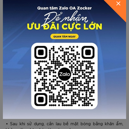
Chuẩn bị dụng cụ: kim - bơm - đồng hồ đo áp suất
Bước 1: Cắm kim vuông góc với van.
Bước 2: Lưu ý cần bơm bóng từ từ, không được bơm đẩy
khí nhanh đột ngột dễ gây méo bóng, rạn bóng. Vừa bơm
vừa nắn xoay đều quả bóng. Không nên bơm bóng quá
căng ngay lần đầu, sẽ gây nặng bóng, quỹ đạo bóng không
chuẩn.
HƯỚNG DẪN CHỌN SIZE
Bước 3: Sử dụng đồng hồ đo áp suất để kiểm tra, áp suất
khí phù hợp nhất với bóng Zocker là từ 0,65 - 0,7.
Trong trường hợp không có đồng hồ, bơm từ từ đến khi ấn
ngón tay vào bề mặt bóng có độ lún nhất định (Vừa bơm
vừa cảm nhận đến khi có độ lún vừa phải phù hợp với lối
chơi của đội, tránh quá bơm quá căng).
HƯỚNG DẪN BẢO QUẢN
• Sau khi sử dụng, cần lau bề mặt bóng bằng khăn ẩm,