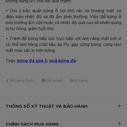
không dùng lực chà xát quá mạnh.
GỬI TƯ VẤN
HỦY
• Chú ý bảo quản bóng ở nơi khô ráo và thoáng mát, có
điều kiện nhiệt độ và độ ẩm bình thường. Việc để bóng ở
môi trường ẩm ướt hoặc có nhiệt độ quá cao sẽ khiến bóng
bị hư hỏng, giảm tuổi thọ.
• Tránh để bóng tiếp xúc trực tiếp với ánh nắng mặt trời vì
có thể làm hỏng chất liệu da PU, gây cứng bóng, cũng như
mất màu sắc in trên bóng.
bóng đá size 5
quả bóng đá
Tags:
,
Về trang trước
Gửi email
In trang
THÔNG SỐ KỸ THUẬT VÀ BẢO HÀNH
CHÍNH SÁCH MUA HÀNG