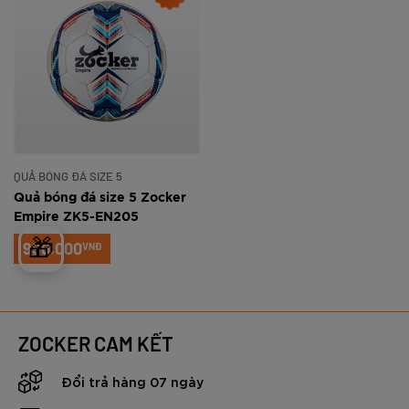
QUẢ BÓNG ĐÁ SIZE 5
Quả bóng đá size 5 Zocker
Empire ZK5-EN205
🎁
990.000
VNĐ
ZOCKER CAM KẾT
Đổi trả hàng 07 ngày