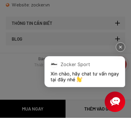
Website:
zocker.vn
THÔNG TIN CẦN BIẾT
BLOG
Bản quyền © 2025 của Zocker.
Zocker Sport
Thiết kế website & SEO - Tất Thành
Xin chào, hãy chat tư vấn ngay 
tại đây nhé 
MUA NGAY
THÊM VÀO GIỎ