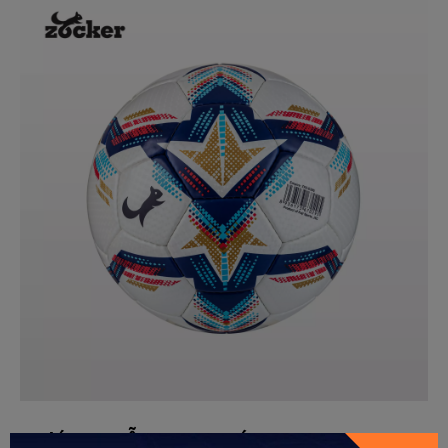
GỬI THÔNG TIN ĐỂ ZOCKER TƯ
HƯỚNG DẪN BƠM BÓNG
VẤN CHO BẠN