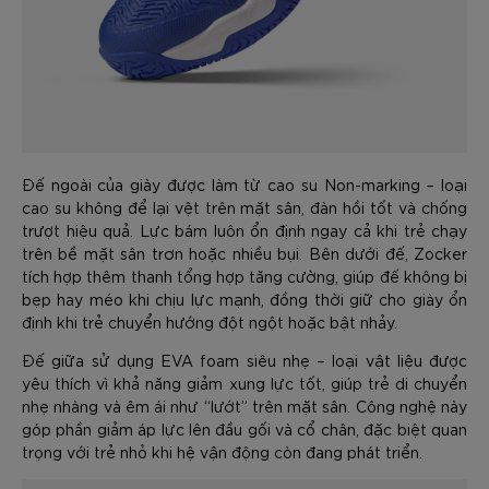
Đế ngoài của giày được làm từ cao su Non-marking – loại
cao su không để lại vệt trên mặt sân, đàn hồi tốt và chống
trượt hiệu quả. Lực bám luôn ổn định ngay cả khi trẻ chạy
trên bề mặt sân trơn hoặc nhiều bụi. Bên dưới đế, Zocker
tích hợp thêm thanh tổng hợp tăng cường, giúp đế không bị
bẹp hay méo khi chịu lực mạnh, đồng thời giữ cho giày ổn
định khi trẻ chuyển hướng đột ngột hoặc bật nhảy.
Đế giữa sử dụng EVA foam siêu nhẹ – loại vật liệu được
yêu thích vì khả năng giảm xung lực tốt, giúp trẻ di chuyển
nhẹ nhàng và êm ái như “lướt” trên mặt sân. Công nghệ này
góp phần giảm áp lực lên đầu gối và cổ chân, đặc biệt quan
trọng với trẻ nhỏ khi hệ vận động còn đang phát triển.