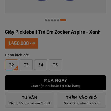
Giày Pickleball Trẻ Em Zocker Aspire - Xanh
1.450.000
VNĐ
Chọn kích cỡ:
32
33
34
35
MUA NGAY
Giao tận nơi hoặc tại cửa hàng
TƯ VẤN
THÊM VÀO GIỎ
Chúng tôi gọi lại sau 5 phút
Giao hàng nhanh chóng