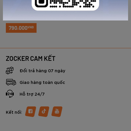
ZOCKER SPEED UP GEN 2
Giày chạy bộ Zocker Speed
Up Gen 2 – Xanh Đậm
790.000
VNĐ
GỬI TƯ VẤN
HỦY
ZOCKER CAM KẾT
Đổi trả hàng 07 ngày
Giao hàng toàn quốc
Hỗ trợ 24/7
:
Kết nối