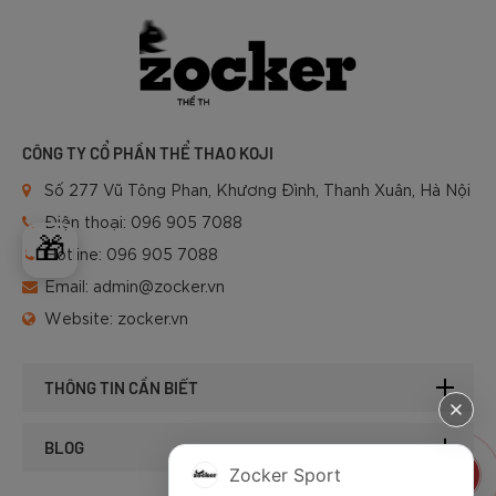
CÔNG TY CỔ PHẦN THỂ THAO KOJI
Số 277 Vũ Tông Phan, Khương Đình, Thanh Xuân, Hà Nội
Điện thoại:
096 905 7088
🎁
Hotline:
096 905 7088
Email:
admin@zocker.vn
Website:
zocker.vn
THÔNG TIN CẦN BIẾT
BLOG
Zocker Sport