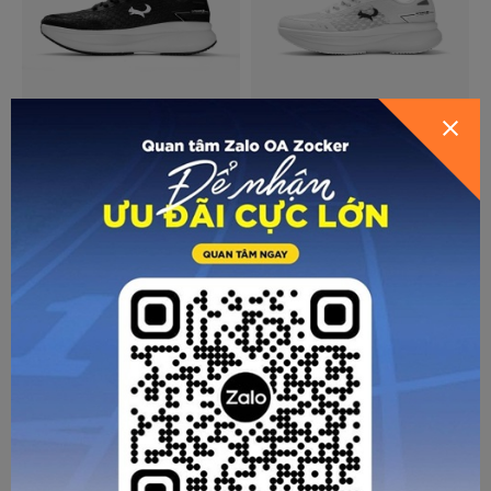
GỬI THÔNG TIN ĐỂ ZOCKER TƯ
VẤN CHO BẠN
ZOCKER SPEED UP GEN 2
ZOCKER SPEED UP GEN 2
Giày chạy bộ Zocker Speed
Giày chạy bộ Zocker Speed
Up Gen 2 - Đen
Up Gen 2 – Trắng
790.000
790.000
VNĐ
VNĐ