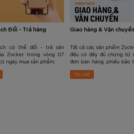
ách Đổi - Trả hàng
Giao hàng & Vận chuyể
ch có thể đổi - trả sản
Tất cả các sản phẩm Zock
a Zocker trong vòng 07
đều có đầy đủ chứng từ 
từ ngày mua sản phẩm.
đơn bán hàng, phiếu bảo 
đơn tài chính (nếu khách
Chi tiết
cầu). Quý khách có quyền
nhân viên bán hàng cun
chứng từ nếu thấy thấy còn