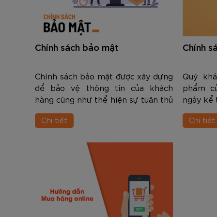
Chính sách bảo mật
Chính s
Chính sách bảo mật được xây dựng
Quý khá
để bảo vệ thông tin của khách
phẩm củ
hàng cũng như thể hiện sự tuân thủ
ngày kể 
của công ty với các quy định về Bảo
Chi tiết
Chi tiết
mật thông tin khách hàng được
ban hành bởi cơ quan pháp luật.