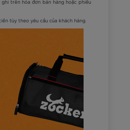
c ghi trên hóa đơn bán hàng hoặc phiếu
nh Cam
Đ
Đ
Đ
VNĐ
VNĐ
iền tùy theo yêu cầu của khách hàng.