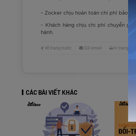
– Zocker chịu hoàn toàn chi phí bảo h
– Khách hàng chịu chi phí chuyển già
hành.
Về trang trước
Gửi email
In trang
CÁC BÀI VIẾT KHÁC