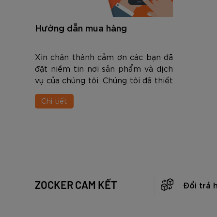
Hướng dẫn mua hàng
Xin chân thành cảm ơn các bạn đã
đặt niềm tin nơi sản phẩm và dịch
vụ của chúng tôi. Chúng tôi đã thiết
kế một qui trình đơn giản - tiện lợi
Chi tiết
để bạn có thể nhanh chóng hoàn
tất giao dịch.
ZOCKER CAM KẾT
Đổi trả 