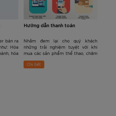
n
Hướng dẫn thanh toán
er bán ra
Nhằm đem lại cho quý khách
như: Hóa
những trải nghiệm tuyệt vời khi
hành, hóa
mua các sản phẩm thể thao, chăm
 hàng yêu
sóc sức
Chi tiết
 yêu cầu
khỏe tại https://zocker.vn/ chúng
g cấp đủ
tôi đã thiết lập 1 hệ thống thanh
 thiếu.
toán trực tiếp kết hợp với online
đa dạng và rất năng động.