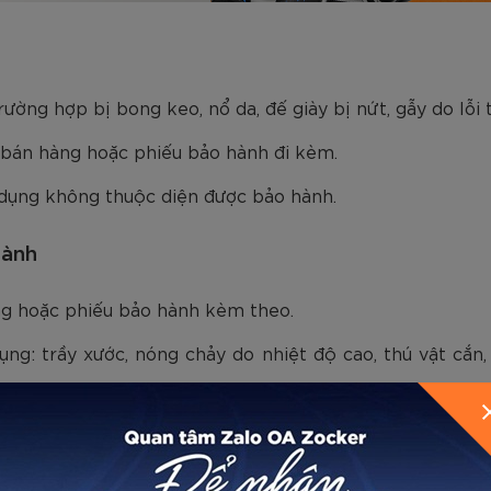
ờng hợp bị bong keo, nổ da, đế giày bị nứt, gẫy do lỗi t
bán hàng hoặc phiếu bảo hành đi kèm.
 dụng không thuộc diện được bảo hành.
hành
g hoặc phiếu bảo hành kèm theo.
ụng: trầy xước, nóng chảy do nhiệt độ cao, thú vật cắn
 ngập nước, hơ lửa, sử dụng hóa chất để lau rửa.