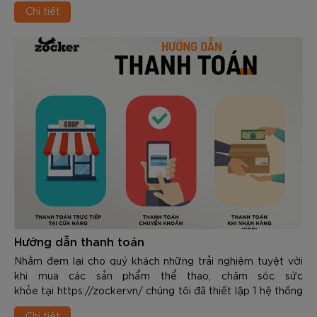
nhân viên bán hàng cung cấp đủ chứng từ nếu thấy thấy
Chi tiết
còn thiếu.
Hướng dẫn thanh toán
Nhằm đem lại cho quý khách những trải nghiệm tuyệt vời
khi mua các sản phẩm thể thao, chăm sóc sức
khỏe tại https://zocker.vn/ chúng tôi đã thiết lập 1 hệ thống
thanh toán trực tiếp kết hợp với online đa dạng và rất năng
Chi tiết