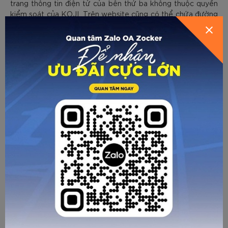
trang thông tin điện tử của bên thứ ba không thuộc quyền
kiểm soát của KOJI. Trên website cũng có thể chứa đường
link liên kết đến website của đối tác, các trang báo mạng
điện tử có bài viết về chúng tôi. Vì vậy khách hàng nên chú
ý kiểm tra Chính sách bảo mật của tất cả các trang thông
tin điện tử đó trước khi cung cấp bất kì thông tin nhận biết
cá nhân nào của mình.
8) Thay đổi về chính sách
- Chúng tôi hoàn toàn có thể thay đổi nội dung trong trang
này mà không cần phải thông báo trước, để phù hợp với các
nhu cầu của https://zocker.vn/ cũng như tuân thủ các quy
định hiện hành của pháp luật.
- Nội dung “Chính sách bảo mật” này chỉ áp dụng tại
https://zocker.vn/ không bao gồm hoặc liên quan đến các
bên thứ ba đặt quảng cáo hay có đường linh liên kết tại
https://zocker.vn/
Chúng tôi luôn hoan nghênh các ý kiến đóng góp, liên hệ và
phản hồi thông tin từ bạn về “Chính sách bảo mật” này !