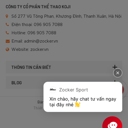
CÔNG TY CỔ PHẦN THỂ THAO KOJI
Số 277 Vũ Tông Phan, Khương Đình, Thanh Xuân, Hà Nội
Điện thoại:
096 905 7088
Hotline:
096 905 7088
Email:
admin@zocker.vn
Website:
zocker.vn
THÔNG TIN CẦN BIẾT
BLOG
Zocker Sport
Xin chào, hãy chat tư vấn ngay 
Bản quyền © 2025 của Zocker.
tại đây nhé 
Thiết kế website & SEO - Tất Thành