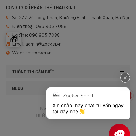
CÔNG TY CỔ PHẦN THỂ THAO KOJI
Số 277 Vũ Tông Phan, Khương Đình, Thanh Xuân, Hà Nội
Điện thoại:
096 905 7088
Hotline:
096 905 7088
🎁
Email:
admin@zocker.vn
Website:
zocker.vn
THÔNG TIN CẦN BIẾT
BLOG
Zocker Sport
Xin chào, hãy chat tư vấn ngay 
Bản quyền © 2025 của Zocker.
tại đây nhé 
Thiết kế website & SEO - Tất Thành