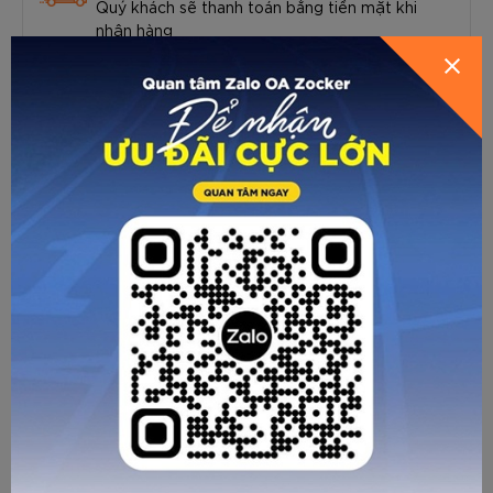
Quý khách sẽ thanh toán bằng tiền mặt khi
nhận hàng
Thanh toán chuyển khoản
Thanh toán chuyển khoản qua số tài khoản
ngân hàng
Ngân hàng Thương mại Cổ phần Nam Á
Số TK: 020282029
Chủ TK: Lê Thị Kiều Chang
(Quý khách vui lòng chụp lại thông tin chuyển khoản và
liên hệ với Zocker để được hỗ trợ sớm nhất)
HOÀN TẤT ĐƠN HÀNG
TIẾP TỤC MUA HÀNG