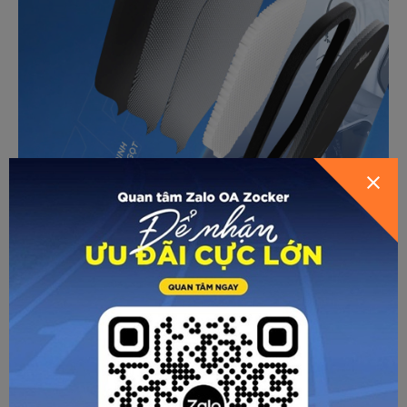
GỬI THÔNG TIN ĐỂ ZOCKER TƯ
VẤN CHO BẠN
vợt pickleball Zocker Aspire
Một số ưu điểm nổi bật của
HƯỚNG DẪN CHỌN SIZE
phải kể đến cảm giác chắc chắn khi cầm nắm, rất đầm tay,
đỡ bóng hiệu quả, dễ dàng phản công các cú đánh mạnh
của đối phương, đặc biệt là độ rung gần như bằng 0.