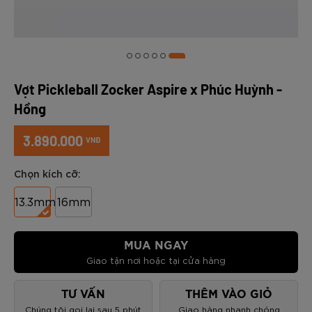
Vợt Pickleball Zocker Aspire x Phúc Huỳnh -
Hồng
3.890.000
VNĐ
Chọn kích cỡ:
13.3mm
16mm
MUA NGAY
Giao tận nơi hoặc tại cửa hàng
TƯ VẤN
THÊM VÀO GIỎ
Chúng tôi gọi lại sau 5 phút
Giao hàng nhanh chóng