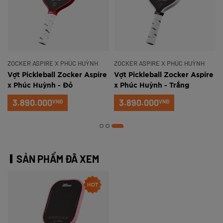
ZOCKER ASPIRE X PHÚC HUỲNH
ZOCKER ASPIRE X PHÚC HUỲNH
e
Vợt Pickleball Zocker Aspire
Vợt Pickleball Zocker Aspire
x Phúc Huỳnh - Đỏ
x Phúc Huỳnh - Trắng
3.890.000
3.890.000
VNĐ
VNĐ
SẢN PHẨM ĐÃ XEM