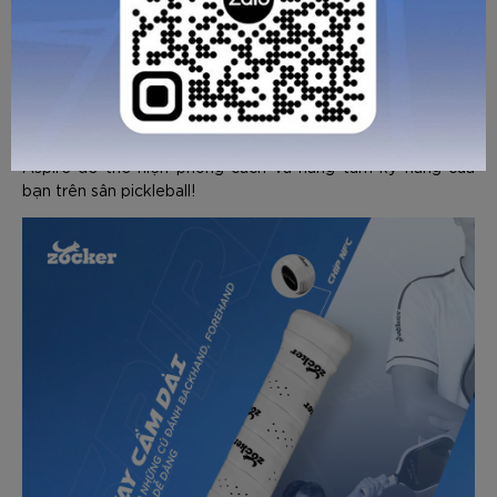
Vợt pickleball Zocker Aspire viền Hồng
là sự kết hợp
hoàn hảo giữa thiết kế thời trang cùng chất liệu cao cấp.
Với những ưu điểm như công nghệ hiện đại cùng hiệu suất
vượt trội, đây chắc chắn là cây vợt lý tưởng cho cả người
chơi chuyên nghiệp cũng như những người chơi phổ thông
nhưng có yêu cầu khắt khe về vợt. Hãy sở hữu ngay Zocker
Aspire để thể hiện phong cách và nâng tầm kỹ năng của
bạn trên sân pickleball!
GỬI TƯ VẤN
HỦY