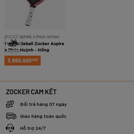
ZOCKER ASPIRE X PHÚC HUỲNH
🎁
Vợt Pickleball Zocker Aspire
x Phúc Huỳnh - Hồng
3.890.000
VNĐ
ZOCKER CAM KẾT
Đổi trả hàng 07 ngày
Giao hàng toàn quốc
Hỗ trợ 24/7