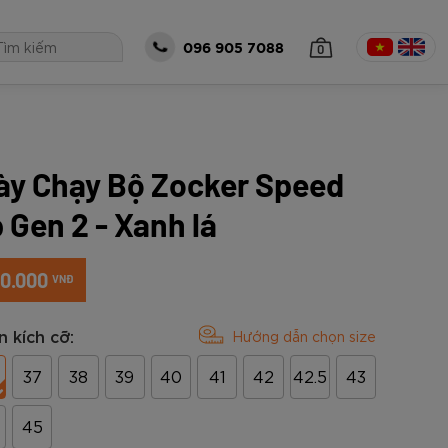
0
096 905 7088
ày Chạy Bộ Zocker Speed
 TỤC MUA HÀNG
 Gen 2 - Xanh lá
0.000
VNĐ
 kích cỡ:
Hướng dẫn chọn size
37
38
39
40
41
42
42.5
43
óng Zocker
all Zocker
Bộ Zocker
á size 5 Zocker
Thủ Môn Zocker
45
o Gen 2 Cam
eries Power -
t Gen 2 Half
5-EN205
ker