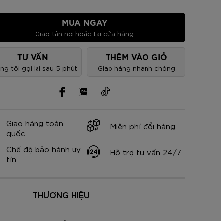
nh Cam
Đ
Đ
Đ
VNĐ
VNĐ
MUA NGAY
Giao tận nơi hoặc tại cửa hàng
TƯ VẤN
THÊM VÀO GIỎ
ng tôi gọi lại sau 5 phút
Giao hàng nhanh chóng
Giao hàng toàn
Miễn phí đổi hàng
quốc
Chế độ bảo hành uy
Hỗ trợ tư vấn 24/7
tín
THƯƠNG HIỆU