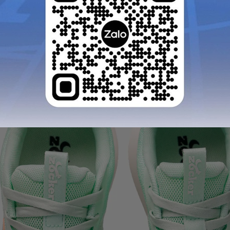
GỬI TƯ VẤN
HỦY