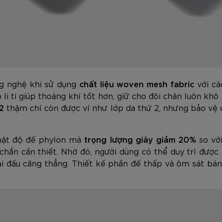
ng nghệ khi sử dụng
chất liệu woven mesh fabric
với cá
 li ti giúp thoáng khí tốt hơn, giữ cho đôi chân luôn kh
2
thậm chí còn được ví như lớp da thứ 2, nhưng bảo vệ c
 mật độ đế phylon mà
trọng lượng giày giảm 20%
so với
hắn cần thiết. Nhờ đó, người dùng có thể duy trì đượ
iải đấu căng thẳng. Thiết kế phần đế thấp và ôm sát bàn