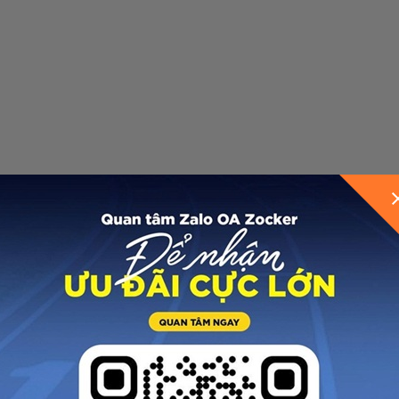
GỬI THÔNG TIN ĐỂ ZOCKER TƯ VẤN CHO BẠ
g đế giữa được làm từ
chất liệu Phylon MD cải tiến
với k
u tràn đầy năng lượng. Công nghệ này không chỉ hấp th
ải chân. Sự ưu việt của hệ thống giảm chấn trên giày 
ộng. Nhờ đó runner có thể bứt tốc một cách tự nhiên, 