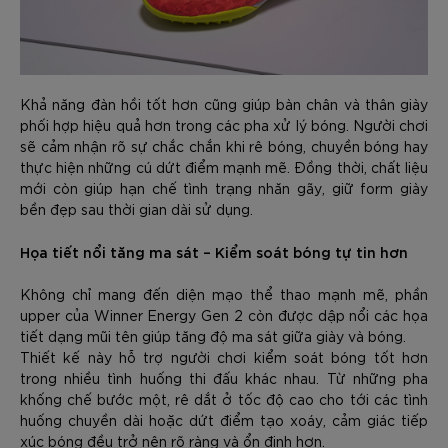
Khả năng đàn hồi tốt hơn cũng giúp bàn chân và thân giày
phối hợp hiệu quả hơn trong các pha xử lý bóng. Người chơi
sẽ cảm nhận rõ sự chắc chắn khi rê bóng, chuyền bóng hay
thực hiện những cú dứt điểm mạnh mẽ. Đồng thời, chất liệu
mới còn giúp hạn chế tình trạng nhăn gãy, giữ form giày
bền đẹp sau thời gian dài sử dụng.
Họa tiết nổi tăng ma sát – Kiểm soát bóng tự tin hơn
Không chỉ mang đến diện mạo thể thao mạnh mẽ, phần
upper của Winner Energy Gen 2 còn được dập nổi các họa
tiết dạng mũi tên giúp tăng độ ma sát giữa giày và bóng.
Thiết kế này hỗ trợ người chơi kiểm soát bóng tốt hơn
trong nhiều tình huống thi đấu khác nhau. Từ những pha
khống chế bước một, rê dắt ở tốc độ cao cho tới các tình
huống chuyền dài hoặc dứt điểm tạo xoáy, cảm giác tiếp
xúc bóng đều trở nên rõ ràng và ổn định hơn.