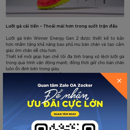
Lưỡi gà cải tiến – Thoải mái hơn trong suốt trận đấu
Lưỡi gà trên Winner Energy Gen 2 được thiết kế to bản
hơn nhằm tăng khả năng bao phủ mu bàn chân và tạo cảm
giác ôm chân dễ chịu hơn.
Thiết kế mới giúp hạn chế tối đa tình trạng xô lệch lưỡi gà
trong quá trình vận động mạnh, đồng thời giữ cho bàn chân
GỬI THÔNG TIN ĐỂ ZOCKER TƯ
luôn ổn định bên trong giày.
Nhờ đó, người chơi có thể tập trung hoàn toàn vào trận
VẤN CHO BẠN
đấu, tự tin thực hiện các pha xử lý bóng, tăng tốc hay dứt
điểm liên tục mà không bị ảnh hưởng bởi cảm giác khó chịu
từ giày.
Đệm EVA êm ái – Bảo vệ bàn chân trong từng bước
chạy
Một trong những điểm nổi bật của Winner Energy Gen 2 là
lớp đệm EVA được tích hợp bên trong giày.