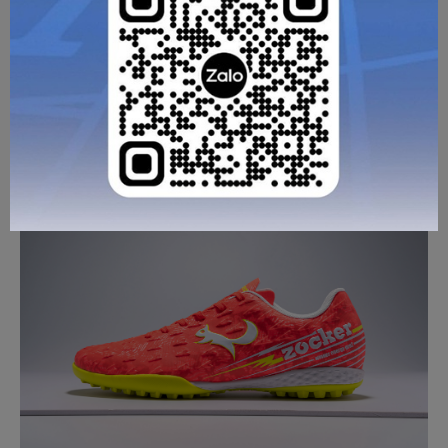
HƯỚNG DẪN CHỌN SIZE
Đây là công nghệ thường xuất hiện trên các dòng sản phẩm
cao cấp nhờ khả năng hỗ trợ hấp thụ lực và giảm áp lực
phản hồi từ mặt sân lên bàn chân.
Khi thi đấu hoặc tập luyện trong thời gian dài, lớp đệm EVA
giúp tăng cảm giác êm ái, giảm mỏi chân và hỗ trợ bảo vệ
các khớp hiệu quả hơn. Người chơi có thể duy trì sự thoải
mái trong suốt trận đấu, từ đó tự tin thi đấu với cường độ
cao hơn.
GỬI TƯ VẤN
HỦY