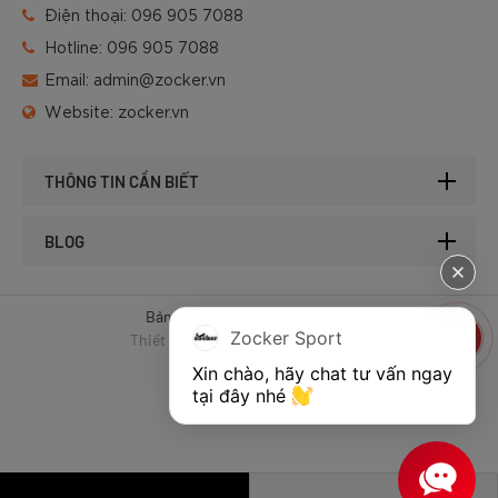
Điện thoại:
096 905 7088
Hotline:
096 905 7088
Email:
admin@zocker.vn
Website:
zocker.vn
THÔNG TIN CẦN BIẾT
BLOG
Bản quyền © 2025 của Zocker.
Zocker Sport
Thiết kế website & SEO - Tất Thành
Xin chào, hãy chat tư vấn ngay 
tại đây nhé 