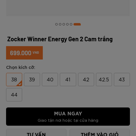
Zocker Winner Energy Gen 2 Cam trắng
699.000
VNĐ
Chọn kích cỡ:
38
39
40
41
42
42.5
43
44
MUA NGAY
Giao tận nơi hoặc tại cửa hàng
TƯ VẤN
THÊM VÀO GIỎ