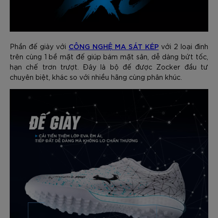
CÔNG NGHỆ MA SÁT KÉP
Phần đế giày với
với 2 loại đinh
trên cùng 1 bề mặt đế giúp bám mặt sân, dễ dàng bứt tốc,
hạn chế trơn trượt. Đây là bộ đế được Zocker đầu tư
chuyên biệt, khác so với nhiều hãng cùng phân khúc.