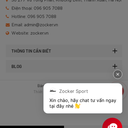
Điện thoại:
096 905 7088
Hotline:
096 905 7088
Email:
admin@zocker.vn
Website:
zocker.vn
THÔNG TIN CẦN BIẾT
BLOG
Bản quyền © 2025 của Zocker.
Zocker Sport
Thiết kế website & SEO - Tất Thành
Xin chào, hãy chat tư vấn ngay 
tại đây nhé 