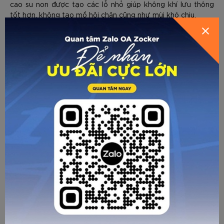
cao su non được tạo các lỗ nhỏ giúp không khí lưu thông
GỬI THÔNG TIN ĐỂ ZOCKER TƯ
HƯỚNG DẪN CHỌN SIZE
tốt hơn, không tạo mồ hôi chân cũng như mùi khó chịu.
VẤN CHO BẠN
Gót giày với lớp định hình cứng cáp, lòng trong của gót giày
sử dụng chất liệu vải mềm, việc này sẽ hạn chế việc xước
gót xảy ra so với những giày dụng chất liệu bằng da Pu
cứng hoặc TPU, điều này dễ dẫn đến nguy cơ xước gót khi
chạy, nhảy cao hơn.