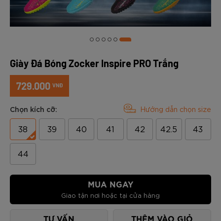
Giày Đá Bóng Zocker Inspire PRO Trắng
729.000
VNĐ
Chọn kích cỡ:
Hướng dẫn chọn size
38
39
40
41
42
42.5
43
44
MUA NGAY
Giao tận nơi hoặc tại cửa hàng
TƯ VẤN
THÊM VÀO GIỎ