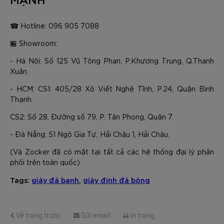
☎ Hotline: 096 905 7088
🏪 Showroom:
- Hà Nội: Số 125 Vũ Tông Phan, P.Khương Trung, Q.Thanh
Xuân.
- HCM: CS1: 405/28 Xô Viết Nghệ Tĩnh, P.24, Quận Bình
Thạnh.
CS2: Số 28, Đường số 79, P. Tân Phong, Quận 7.
- Đà Nẵng: 51 Ngô Gia Tự, Hải Châu 1, Hải Châu.
(Và Zocker đã có mặt tại tất cả các hệ thống đại lý phân
phối trên toàn quốc).
Tags:
giày đá banh
,
giày đinh đá bóng
Về trang trước
Gửi email
In trang