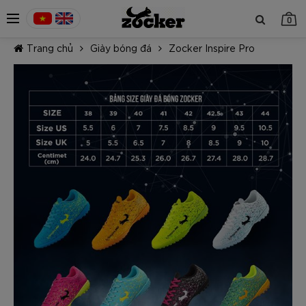
0
Trang chủ
Giày bóng đá
Zocker Inspire Pro
TIẾP TỤC MUA HÀNG