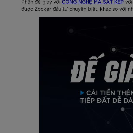
Phần đế giày với
CÔNG NGHỆ MA SÁT KÉP
với
được Zocker đầu tư chuyên biệt, khác so với n