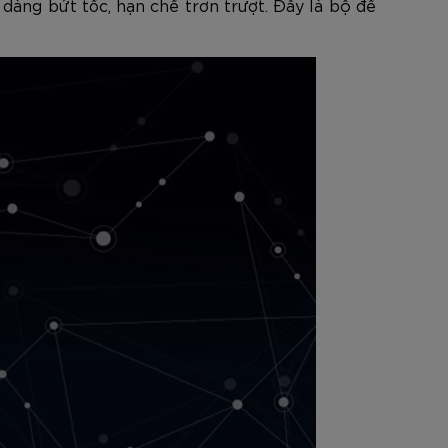
 dàng bứt tốc, hạn chế trơn trượt. Đây là bộ đế