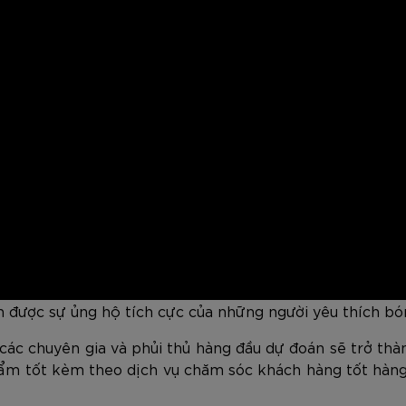
n được sự ủng hộ tích cực của những người yêu thích bó
các chuyên gia và phủi thủ hàng đầu dự đoán sẽ trở thàn
ẩm tốt kèm theo dịch vụ chăm sóc khách hàng tốt hàng 