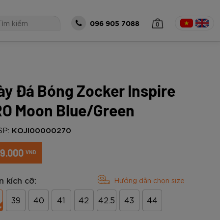
0
096 905 7088
ày Đá Bóng Zocker Inspire
 TỤC MUA HÀNG
O Moon Blue/Green
SP:
KOJI00000270
9.000
VNĐ
 kích cỡ:
Hướng dẫn chọn size
39
40
41
42
42.5
43
44
óng Zocker
all Zocker
Bộ Zocker
á size 5 Zocker
Thủ Môn Zocker
o Gen 2 Cam
eries Power -
t Gen 2 Half
5-EN205
ker