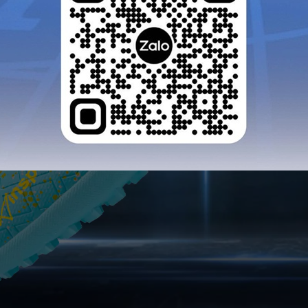
GỬI TƯ VẤN
HỦY