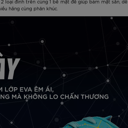
 2 loại đinh trên cùng 1 bề mặt đế giúp bám mặt sân, dễ
hiều hãng cùng phân khúc.