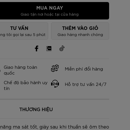
nh Cam
Đ
Đ
Đ
VNĐ
VNĐ
MUA NGAY
Giao tận nơi hoặc tại cửa hàng
TƯ VẤN
THÊM VÀO GIỎ
ng tôi gọi lại sau 5 phút
Giao hàng nhanh chóng
Giao hàng toàn
Miễn phí đổi hàng
quốc
Chế độ bảo hành uy
Hỗ trợ tư vấn 24/7
tín
THƯƠNG HIỆU
năng ma sát tốt, giày sau khi thuần sẽ ôm theo