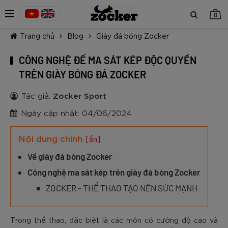
0
Trang chủ
Blog
Giày đá bóng Zocker
CÔNG NGHỆ ĐẾ MA SÁT KÉP ĐỘC QUYỀN
TRÊN GIÀY BÓNG ĐÁ ZOCKER
Tác giả:
Zocker Sport
TIẾP TỤC MUA HÀNG
Ngày cập nhật: 04/06/2024
Nội dung chính
[ẩn]
Về giày đá bóng Zocker
Công nghệ ma sát kép trên giày đá bóng Zocker
ZOCKER - THỂ THAO TẠO NÊN SỨC MẠNH
Trong thể thao, đặc biệt là các môn có cường độ cao và