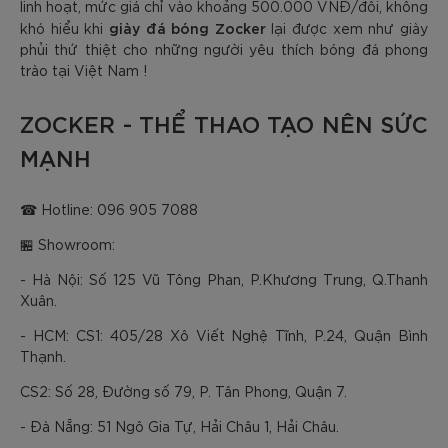
linh hoạt, mức giá chỉ vào khoảng 500.000 VNĐ/đôi, không
giày đá bóng Zocker
khó hiểu khi
lại được xem như giày
phủi thứ thiệt cho những người yêu thích bóng đá phong
trào tại Việt Nam !
ZOCKER - THỂ THAO TẠO NÊN SỨC
MẠNH
☎ Hotline: 096 905 7088
🏪 Showroom:
- Hà Nội: Số 125 Vũ Tông Phan, P.Khương Trung, Q.Thanh
Xuân.
- HCM: CS1: 405/28 Xô Viết Nghệ Tĩnh, P.24, Quận Bình
Thạnh.
CS2: Số 28, Đường số 79, P. Tân Phong, Quận 7.
- Đà Nẵng: 51 Ngô Gia Tự, Hải Châu 1, Hải Châu.