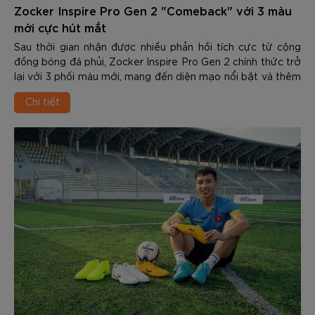
Zocker Inspire Pro Gen 2 "Comeback" với 3 màu
mới cực hút mắt
Sau thời gian nhận được nhiều phản hồi tích cực từ cộng
đồng bóng đá phủi, Zocker Inspire Pro Gen 2 chính thức trở
lại với 3 phối màu mới, mang đến diện mạo nổi bật và thêm
nhiều lựa chọn cho những cầu thủ yêu thích phong cách thi
Chi tiết
đấu cá tính.