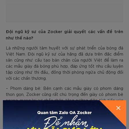
Đội ngũ kỹ sư của Zocker giải quyết các vấn đề trên
như thế nào?
Là những người tâm huyết với sự phát triển của bóng đá
Việt Nam. Đội ngũ kỹ sư của hãng đã dựa trên đặc điểm
sân cũng như cấu tạo bàn chân của người Việt để làm ra
các mẫu giày đá bóng phù hợp, đáp ứng tốt nhu cầu luyện
tập cũng như thi đấu,, đồng thời phòng ngừa chủ động đối
với các chấn thương.
– Phom dáng bè: Bên cạnh các mẫu giày có phom dáng
thon gọn, Zocker cũng rất chú trọng đến giày có phom bè
ngang, mang lại sự chắc chân, tăng cường diện tích tiếp xúc
với mặt sân, giúp cầu thủ trụ vững.
– Đế dày: Đế dày giúp người mang êm chân hơn, tránh bị
mỏi khi thi đấu trong thời gian dài. Chất liệu cao su non
nguyên chất cùng công nghệ đúc liền khối giúp dễ dàng uốn