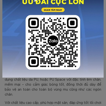
cong, không ảnh hưởng đến các bước chạy trên sân.
– Công nghệ ma sát kép: Khác với các loại giày đinh dăm
thông thường, sử dụng các đinh cao su tròn và ngắn, phân
bố đều khắp bề mặt; Giày đá bóng Zocker sử dụng đồng
thời đinh lục giác và đinh hình ngôi sao được bố trí thành
từng mảng, xen kẽ với các rãnh xẻ.
Đinh hình lục giác giúp cầu thủ bứt tốc tốt hơn. Trong khi đó
đinh hình ngôi sao giúp ngăn chặn tình trạng dừng đột ngột
khi vào bóng, giúp bảo vệ tốt hơn cho đôi chân khỏi các
chấn thương lật sơ mi.
Zocker
Bên cạnh đó
cũng chú trọng đến phần gót chân với
việc gia cố da, đệm mút bảo vệ bên trong, không chỉ an
toàn hơn mà còn tăng lực cho các pha giật gót. Upper sử
dụng chất liệu da PU, hoặc PU Space với đặc tính êm chân,
mềm mại – cho cảm giác bóng tốt, đồng thời đủ dày để
bảo vệ an toàn cho toàn bộ vùng mu cũng như các ngón
chân.
Với chất liệu cao cấp, phù hợp mặt sân, đáp ứng tốt lối chơi