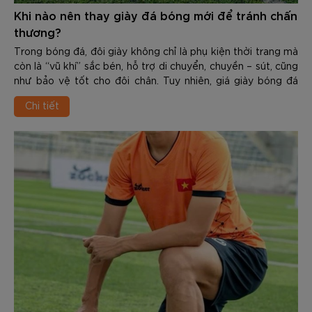
Khi nào nên thay giày đá bóng mới để tránh chấn
thương?
Trong bóng đá, đôi giày không chỉ là phụ kiện thời trang mà
còn là “vũ khí” sắc bén, hỗ trợ di chuyển, chuyền – sút, cũng
như bảo vệ tốt cho đôi chân. Tuy nhiên, giá giày bóng đá
chính hãng của các thương hiệu không hề rẻ, từ một tới vài
Chi tiết
triệu. Do đó, nhiều người có thói quen dùng cho tới khi
upper rách nát, đế mòn vẹt, thậm chí bong keo mới chịu
thay. Đây là sai lầm nghiêm trọng, tiềm ẩn các chấn thương
nguy hiểm.
Việc nhận biết Khi nào nên thay giày đá bóng mới để tránh
chấn thương là kỹ năng quan trọng giúp bảo vệ đôi chân
cũng như duy trì phong độ đỉnh cao. Trong nội dung dưới
đây các bạn hãy cùng Zocker tìm hiểu chi tiết về chủ đề
này nhé.