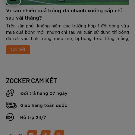
Vì sao nhiều quả bóng đá nhanh xuống cấp chỉ
sau vài tháng?
Trên sân phủi, không hiếm các trường hợp 1 đội bóng vừa
mua quả bóng mới, nhưng chỉ sau vài tuần sử dụng thì bóng
đã rơi vào tình trạng méo mó, bị bong tróc từng mảng,
thấm nước nặng nề hoặc là không còn giữ được hơi. Điều
Chi tiết
này không chỉ gây ra tình trạng lãng phí mà còn làm giảm
đáng kể cảm hứng thi đấu cũng như độ chính xác trong
từng pha bóng.
Vậy vì sao nhiều quả bóng đá nhanh xuống cấp chỉ sau vài
tháng? Và làm thế nào để chọn được 1 quả bóng đủ “trâu”
ZOCKER CAM KẾT
để đáp ứng & vượt qua được những thử thách khắc nghiệt
trên sân cỏ. Trong nội dung dưới đây các bạn hãy cùng
Đổi trả hàng 07 ngày
Zocker tìm hiểu chi tiết nhé.
Giao hàng toàn quốc
Hỗ trợ 24/7