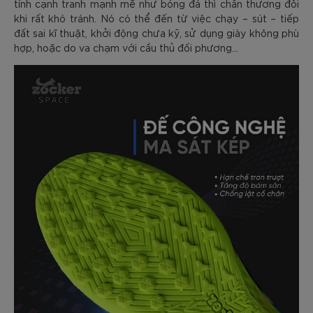
tính cạnh tranh mạnh mẽ như bóng đá thì chấn thương đôi
khi rất khó tránh. Nó có thể đến từ việc chạy – sút – tiếp
đất sai kĩ thuật, khởi động chưa kỹ, sử dụng giày không phù
hợp, hoặc do va chạm với cầu thủ đối phương…