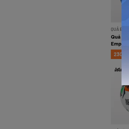
QUẢ BÓNG
Quả bón
Empire 
230.0