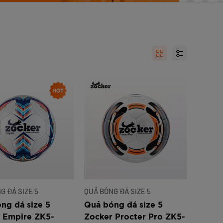
nh Cam
Đ
Đ
Đ
VNĐ
VNĐ
G ĐÁ SIZE 5
QUẢ BÓNG ĐÁ SIZE 5
ng đá size 5
Quả bóng đá size 5
 Empire ZK5-
Zocker Procter Pro ZK5-