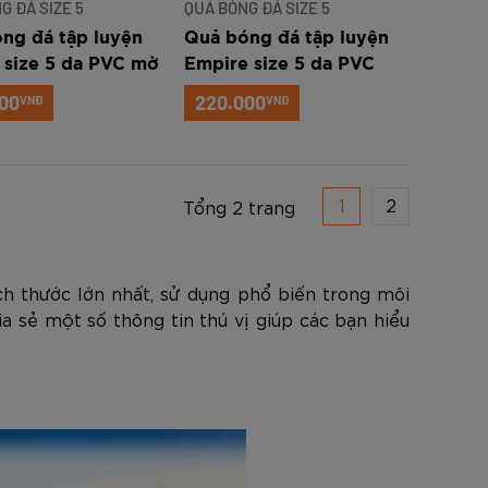
G ĐÁ SIZE 5
QUẢ BÓNG ĐÁ SIZE 5
ng đá tập luyện
Quả bóng đá tập luyện
e size 5 da PVC mờ
Empire size 5 da PVC
M)
Bóng (PVC-B)
00
220.000
VNĐ
VNĐ
1
2
Tổng 2 trang
ch thước lớn nhất, sử dụng phổ biến trong môi
a sẻ một số thông tin thú vị giúp các bạn hiểu