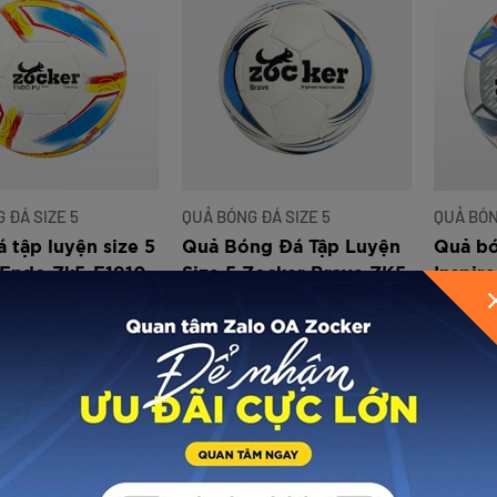
 ĐÁ SIZE 5
QUẢ BÓNG ĐÁ SIZE 5
QUẢ BÓN
 tập luyện size 5
Quả Bóng Đá Tập Luyện
Quả bó
 Endo Zk5-E1910
Size 5 Zocker Brave ZK5
Inspir
GỬI THÔNG TIN ĐỂ ZOCKER TƯ VẤN CHO BẠ
– B1806
00
280.000
230.0
VNĐ
VNĐ