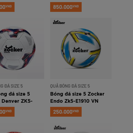
P203
00
850.000
VNĐ
VNĐ
G ĐÁ SIZE 5
QUẢ BÓNG ĐÁ SIZE 5
ng đá size 5
Bóng đá size 5 Zocker
 Denver ZK5-
Endo Zk5-E1910 VN
00
250.000
VNĐ
VNĐ