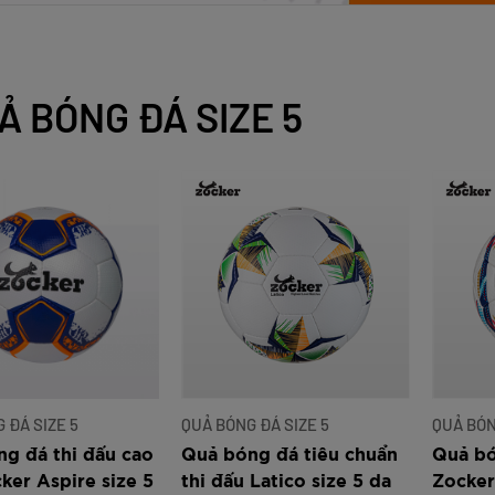
am
Tím
Carbon Trắng Xanh
Microfiber ZK5-206
Trắng
Carbon Xa
779.000
2.890.000
1.690.000
1.290.000
450.000
779.000
2.890.000
1.290.000
990.000
650.000
VNĐ
VNĐ
VNĐ
VNĐ
VNĐ
VN
VN
VN
Ả BÓNG ĐÁ SIZE 5
 ĐÁ SIZE 5
QUẢ BÓNG ĐÁ SIZE 5
QUẢ BÓN
g đá thi đấu cao
Quả bóng đá tiêu chuẩn
Quả bó
ker Aspire size 5
thi đấu Latico size 5 da
Zocker