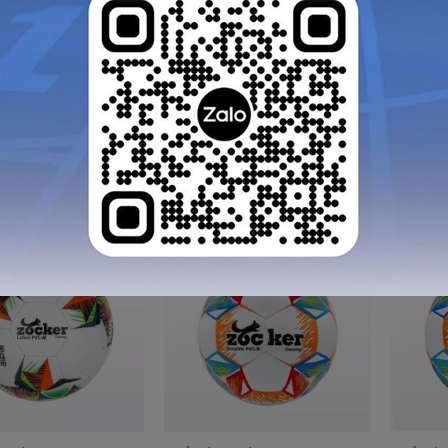
 ĐÁ SIZE 5
QUẢ BÓNG ĐÁ SIZE 5
QUẢ BÓN
g đá tập luyện
Quả bóng đá Zocker
Quả bó
size 5 da SVD
Inspire Size 5 da SVD
Inspir
màu Cam
màu Đ
00
230.000
230.0
VNĐ
VNĐ
GỬI TƯ VẤN
HỦY