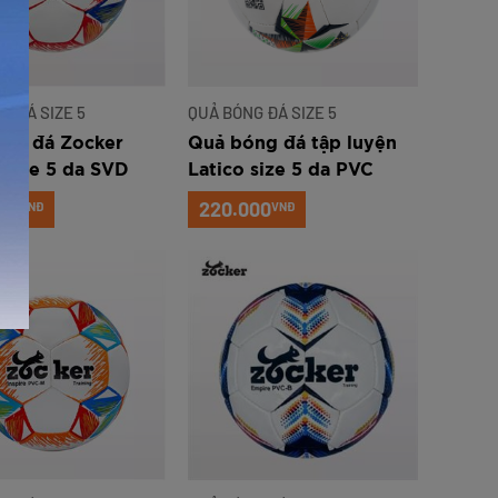
G ĐÁ SIZE 5
QUẢ BÓNG ĐÁ SIZE 5
ng đá Zocker
Quả bóng đá tập luyện
e size 5 da SVD
Latico size 5 da PVC
ỏ
bóng (PVC-B)
00
220.000
VNĐ
VNĐ