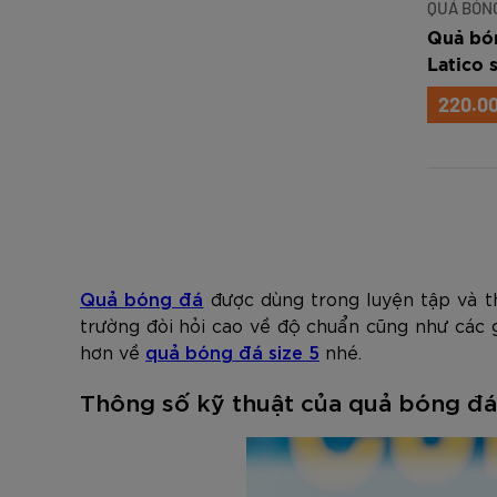
QUẢ BÓNG
Quả bón
Latico 
(PVC-M
220.0
Quả bóng đá
được dùng trong luyện tập và th
trường đòi hỏi cao về độ chuẩn cũng như các g
hơn về
quả bóng đá size 5
nhé.
Thông số kỹ thuật của quả bóng đá