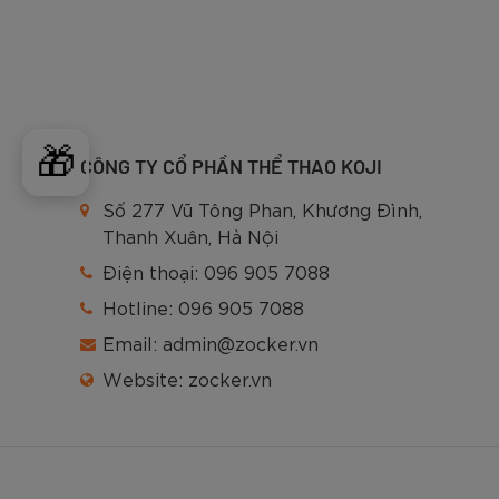
Kích thước quả bóng đá được chia thành các si
🎁
CÔNG TY CỔ PHẦN THỂ THAO KOJI
sau:
Số 277 Vũ Tông Phan, Khương Đình,
- Chu vi: 27 - 28 inch (69-71 cm).
Thanh Xuân, Hà Nội
- Trọng lượng: 14 - 16 ounce (400 - 450 gr).
Điện thoại:
096 905 7088
- Áp suất: trong khoảng 8.5 – 15.6 PSI
Hotline:
096 905 7088
Email:
admin@zocker.vn
- Đường kính: 8.6 - 9 inch (22-23 cm).
Website:
zocker.vn
- Bán kính: 4.3 – 4.5 inch (11 – 11.5 cm).
Cấu tạo bóng size 5