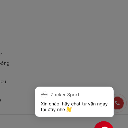
h thước lớn nhất và có các thông số cụ thể như
r
bóng
iệu
Zocker Sport
á
Xin chào, hãy chat tư vấn ngay 
tại đây nhé 