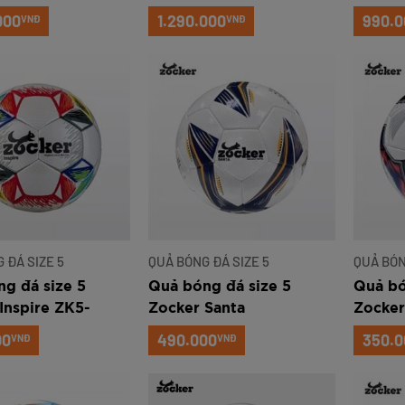
205
Microfiber ZK5-206
EN205
000
1.290.000
990.0
VNĐ
VNĐ
 ĐÁ SIZE 5
QUẢ BÓNG ĐÁ SIZE 5
QUẢ BÓN
g đá size 5
Quả bóng đá size 5
Quả bó
Inspire ZK5-
Zocker Santa
Zocker
D2305
00
490.000
350.0
VNĐ
VNĐ