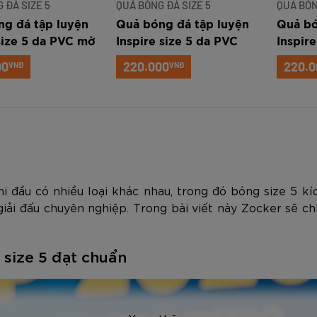
 ĐÁ SIZE 5
QUẢ BÓNG ĐÁ SIZE 5
QUẢ BÓN
g đá tập luyện
Quả bóng đá tập luyện
Quả bó
size 5 da PVC mờ
Inspire size 5 da PVC
Inspir
)
bóng (PVC-B)
(PVC-
00
220.000
220.0
VNĐ
VNĐ
i đầu có nhiều loại khác nhau, trong đó bóng size 5 kí
iải đấu chuyên nghiệp. Trong bài viết này Zocker sẽ chi
 size 5 đạt chuẩn