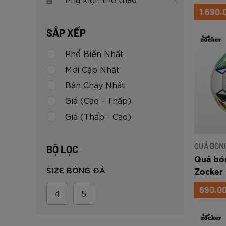
ZK5-AS
1.690.
SẮP XẾP
Phổ Biến Nhất
Mới Cập Nhật
Bán Chạy Nhất
Giá (Cao - Thấp)
Giá (Thấp - Cao)
QUẢ BÓNG
BỘ LỌC
Quả bón
SIZE BÓNG ĐÁ
Zocker 
IN205
690.0
4
5