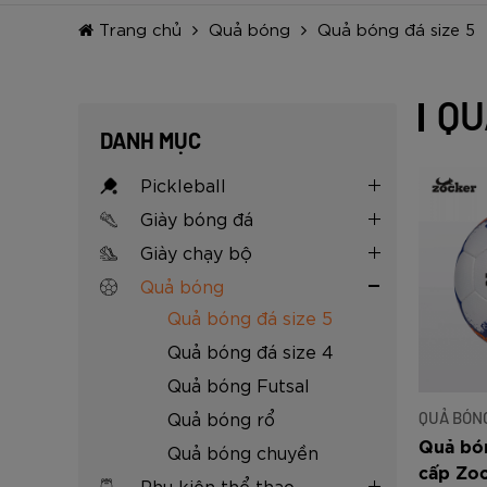
Đen
Carbon Xanh C
ZK5-AS205
Giày Pickleball
779.000
2.890.000
1.690.000
1.690.000
569.000
VNĐ
VNĐ
VNĐ
VNĐ
VNĐ
Giày trẻ em
Trang chủ
Quả bóng
Quả bóng đá size 5
Bóng Pickleball
Zocker Space
QU
Khung lưới Pickleball
Zocker 1902
DANH MỤC
Quần áo Pickleball
Pickleball
Phụ kiện Pickleball
Giày bóng đá
BST Pickleball Zocker Junior
Giày chạy bộ
Quả bóng
Quả bóng đá size 5
Quả bóng đá size 4
Quả bóng Futsal
Quả bóng rổ
QUẢ BÓNG
Quả bón
Quả bóng chuyền
cấp Zoc
Phụ kiện thể thao