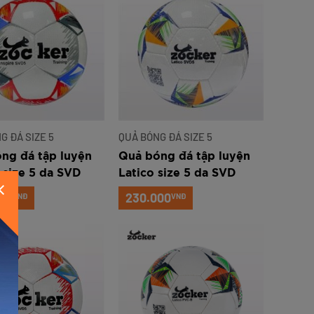
G ĐÁ SIZE 5
QUẢ BÓNG ĐÁ SIZE 5
ng đá tập luyện
Quả bóng đá tập luyện
e size 5 da SVD
Latico size 5 da SVD
N
00
230.000
VNĐ
VNĐ