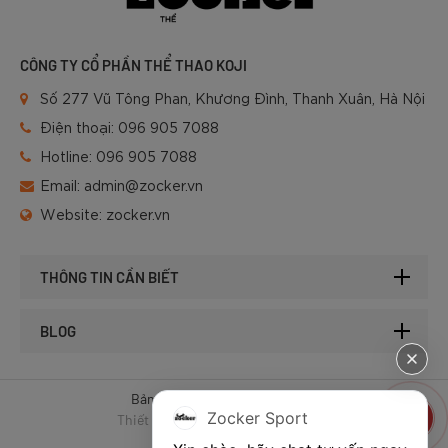
CÔNG TY CỔ PHẦN THỂ THAO KOJI
Số 277 Vũ Tông Phan, Khương Đình, Thanh Xuân, Hà Nội
Điện thoại:
096 905 7088
Hotline:
096 905 7088
Email:
admin@zocker.vn
Website:
zocker.vn
THÔNG TIN CẦN BIẾT
BLOG
Bản quyền © 2025 của Zocker.
Zocker Sport
Thiết kế website & SEO - Tất Thành