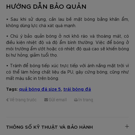
HƯỚNG DẪN BẢO QUẢN
• Sau khi sử dụng, cần lau bề mặt bóng bằng khăn ẩm,
không dùng lực chà xát quá mạnh.
• Chú ý bảo quản bóng ở nơi khô ráo và thoáng mát, có
điều kiện nhiệt độ và độ ẩm bình thường. Việc để bóng ở
môi trường ẩm ướt hoặc có nhiệt độ quá cao sẽ khiến bóng
bị hư hỏng, giảm tuổi thọ.
• Tránh để bóng tiếp xúc trực tiếp với ánh nắng mặt trời vì
có thể làm hỏng chất liệu da PU, gây cứng bóng, cũng như
mất màu sắc in trên bóng.
Tags:
quả bóng đá size 5
,
trái bóng đá
Về trang trước
Gửi email
In trang
THÔNG SỐ KỸ THUẬT VÀ BẢO HÀNH