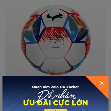
GỬI THÔNG TIN ĐỂ ZOCKER TƯ
VẤN CHO BẠN
Zocker cam kết bảo hành sản phẩm trong vòng 03 tháng,
áp dụng chính sách 1 đổi 1 trong các trường hợp bóng bị xì
hơi, méo mó hoặc bung chỉ khâu. Đây là sự đảm bảo uy tín