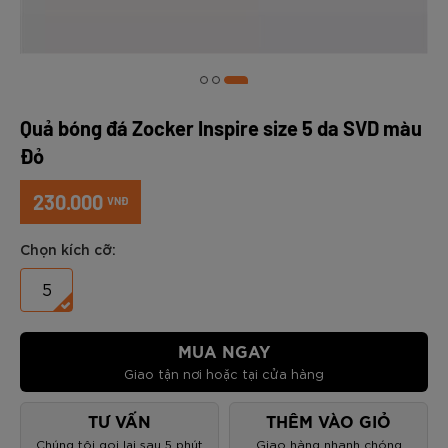
Quả bóng đá Zocker Inspire size 5 da SVD màu
Đỏ
230.000
VNĐ
Chọn kích cỡ:
5
MUA NGAY
Giao tận nơi hoặc tại cửa hàng
TƯ VẤN
THÊM VÀO GIỎ
Chúng tôi gọi lại sau 5 phút
Giao hàng nhanh chóng