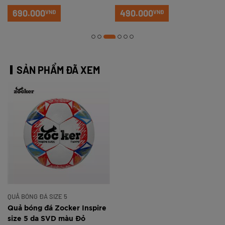
690.000
490.000
VNĐ
VNĐ
SẢN PHẨM ĐÃ XEM
QUẢ BÓNG ĐÁ SIZE 5
Quả bóng đá Zocker Inspire
size 5 da SVD màu Đỏ