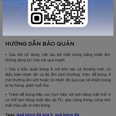
Bước 3: Sử dụng đồng hồ đo áp suất để kiểm tra, áp suất
khí phù hợp nhất với bóng Zocker là từ 0,65 - 0,7.
Trong trường hợp không có đồng hồ, bơm từ từ đến khi ấn
ngón tay vào bề mặt bóng có độ lún nhất định (Vừa bơm
vừa cảm nhận đến khi có độ lún vừa phải phù hợp với lối
chơi của đội, tránh quá bơm quá căng).
HƯỚNG DẪN BẢO QUẢN
GỬI TƯ VẤN
HỦY
• Sau khi sử dụng, cần lau bề mặt bóng bằng khăn ẩm,
không dùng lực chà xát quá mạnh.
• Chú ý bảo quản bóng ở nơi khô ráo và thoáng mát, có
điều kiện nhiệt độ và độ ẩm bình thường. Việc để bóng ở
môi trường ẩm ướt hoặc có nhiệt độ quá cao sẽ khiến bóng
bị hư hỏng, giảm tuổi thọ.
• Tránh để bóng tiếp xúc trực tiếp với ánh nắng mặt trời vì
có thể làm hỏng chất liệu da PU, gây cứng bóng, cũng như
mất màu sắc in trên bóng.
Tags:
Quả bóng đá size 5
,
quả bóng đá