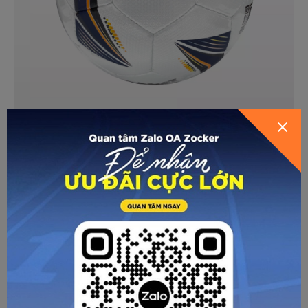
GỬI THÔNG TIN ĐỂ ZOCKER TƯ
VẤN CHO BẠN
HƯỚNG DẪN BƠM BÓNG
Chuẩn bị dụng cụ: kim - bơm - đồng hồ đo áp suất
Bước 1: Cắm kim vuông góc với van.
Bước 2: Lưu ý cần bơm bóng từ từ, không được bơm đẩy
khí nhanh đột ngột dễ gây méo bóng, rạn bóng. Vừa bơm
HƯỚNG DẪN CHỌN SIZE
vừa nắn xoay đều quả bóng. Không nên bơm bóng quá
căng ngay lần đầu, sẽ gây nặng bóng, quỹ đạo bóng không
chuẩn.