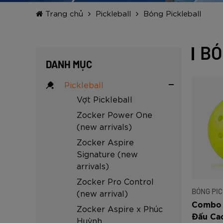
Đen
Carbon Xanh C
ZK5-AS205
Giày Pickleball
779.000
2.890.000
1.690.000
1.690.000
569.000
VNĐ
VNĐ
VNĐ
VNĐ
VNĐ
Giày trẻ em
Trang chủ
Pickleball
Bóng Pickleball
Bóng Pickleball
Zocker Space
BÓ
Khung lưới Pickleball
Zocker 1902
DANH MỤC
Quần áo Pickleball
Pickleball
Phụ kiện Pickleball
Vợt Pickleball
BST Pickleball Zocker Junior
Zocker Power One
(new arrivals)
Zocker Aspire
Signature (new
arrivals)
Zocker Pro Control
BÓNG PI
(new arrival)
Combo 
Zocker Aspire x Phúc
Đấu Cao
Huỳnh