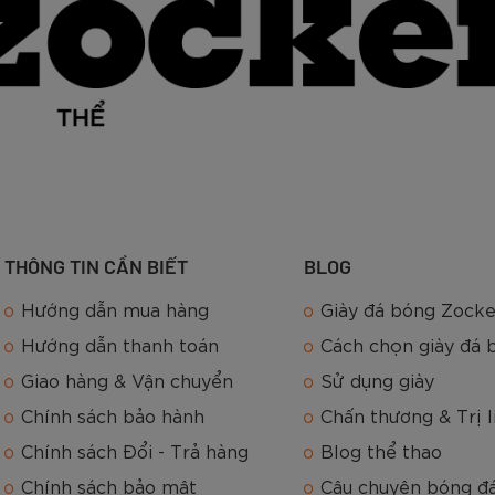
át triển nhanh nhất ở Việt Nam trong thời gian gần đâ
sử dụng để chơi pickleball.
THÔNG TIN CẦN BIẾT
BLOG
Hướng dẫn mua hàng
Giày đá bóng Zocke
các bạn hiểu thêm về
các loại bóng pickleball Zocker
. 
 biệt giữa bóng pickleball trong nhà - ngoài trời và tốc 
Hướng dẫn thanh toán
Cách chọn giày đá 
Giao hàng & Vận chuyển
Sử dụng giày
hính hãng Zocker
Chính sách bảo hành
Chấn thương & Trị l
Chính sách Đổi - Trả hàng
Blog thể thao
Chính sách bảo mật
Câu chuyện bóng đ