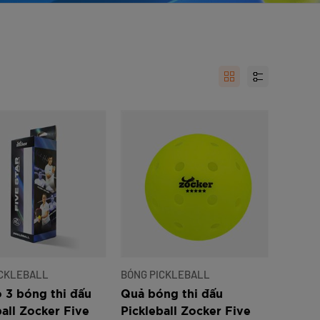
nh Cam
Đ
Đ
Đ
VNĐ
VNĐ
ICKLEBALL
BÓNG PICKLEBALL
3 bóng thi đấu
Quả bóng thi đấu
ball Zocker Five
Pickleball Zocker Five