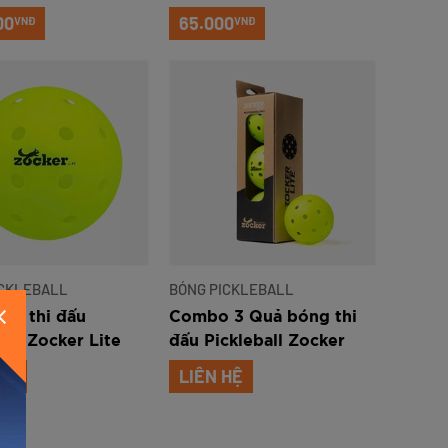
en 2
Star
00
65.000
VNĐ
VNĐ
ICKLEBALL
BÓNG PICKLEBALL
N
ng thi đấu
Combo 3 Quả bóng thi
all Zocker Lite
đấu Pickleball Zocker
Lite
HỆ
LIÊN HỆ