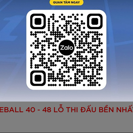
CKLEBALL
ng tập luyện
all Zocker
VNĐ
GỬI TƯ VẤN
HỦY
EBALL 40 - 48 LỖ THI ĐẤU BỀN NH