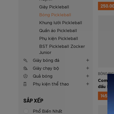
Zocker 
250.0
Giày Pickleball
Bóng Pickleball
Khung lưới Pickleball
Quần áo Pickleball
Phụ kiện Pickleball
BST Pickleball Zocker
Junior
Giày bóng đá
Giày chạy bộ
BÓNG PI
Quả bóng
Combo 
Phụ kiện thể thao
đấu Pic
Five St
145.0
SẮP XẾP
Phổ Biến Nhất