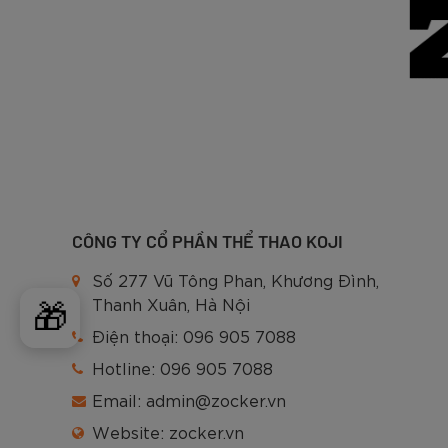
Pickleball là một trong những môn thể thao ph
người thường có nhiều câu hỏi về thiết bị được 
CÔNG TY CỔ PHẦN THỂ THAO KOJI
Số 277 Vũ Tông Phan, Khương Đình,
Trong bài viết dưới đây,
Zocker Sport
sẽ giúp 
Thanh Xuân, Hà Nội
và trọng lượng của bóng pickleball, tới sự khác
🎁
Điện thoại:
096 905 7088
So sánh các mẫu Bóng Pickleball c
Hotline:
096 905 7088
Email:
admin@zocker.vn
Website:
zocker.vn