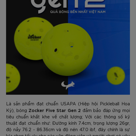
Là sản phẩm đạt chuẩn USAPA (Hiệp hội Pickleball Hoa
Zocker Five Star Gen 2
Kỳ), bóng
đảm bảo đáp ứng mọi
tiêu chuẩn khắt khe về chất lượng; Với các thông số kỹ
thuật đạt chuẩn như: Đường kính 7.4cm, trọng lượng 26gr,
độ nảy 76.2 - 86.36cm và độ nén 47.0 ibf, đây chính là sự
lựa chọn tối ưu cho các vận động viên và người chơi có yêu