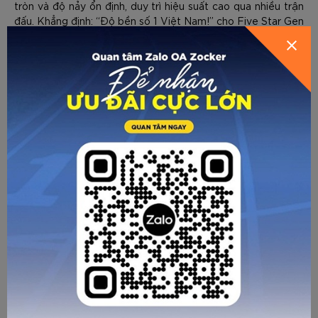
tròn và độ nảy ổn định, duy trì hiệu suất cao qua nhiều trận
GỬI THÔNG TIN ĐỂ ZOCKER TƯ
đấu. Khẳng định: “Độ bền số 1 Việt Nam!” cho Five Star Gen
VẤN CHO BẠN
2 là một tuyên bố có cơ sở.
hệ thống tính điểm DUPR
Các giải đấu quốc tế trong
cũng
như các giải đấu phủi khác – nơi có sự góp mặt của những
tay vợt sở hữu phong cách chơi mạnh mẽ với những pha
Zocker
đập bóng “khủng khiếp” cũng không làm khó được
Five Star Gen 2
. Nhiều tay vợt hàng đầu thậm chí còn tỏ ra
bất ngờ khi bóng vẫn như “zin” sau những trận đấu căng
thẳng, kéo dài.
HƯỚNG DẪN CHỌN SIZE