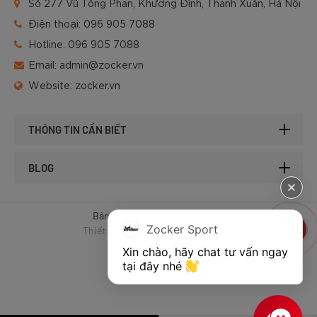
Số 277 Vũ Tông Phan, Khương Đình, Thanh Xuân, Hà Nội
Điện thoại:
096 905 7088
Hotline:
096 905 7088
Email:
admin@zocker.vn
Website:
zocker.vn
THÔNG TIN CẦN BIẾT
BLOG
Bản quyền © 2025 của Zocker.
Zocker Sport
Thiết kế website & SEO - Tất Thành
Xin chào, hãy chat tư vấn ngay 
tại đây nhé 