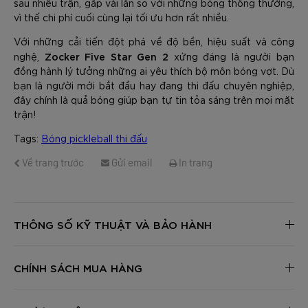
sau nhiều trận, gấp vài lần so với những bóng thông thường,
vì thế chi phí cuối cùng lại tối ưu hơn rất nhiều.
Với những cải tiến đột phá về độ bền, hiệu suất và công
Zocker Five Star Gen 2
nghệ,
xứng đáng là người bạn
đồng hành lý tưởng những ai yêu thích bộ môn bóng vợt. Dù
bạn là người mới bắt đầu hay đang thi đấu chuyên nghiệp,
đây chính là quả bóng giúp bạn tự tin tỏa sáng trên mọi mặt
trận!
Tags:
Bóng pickleball thi đấu
Về trang trước
Gửi email
In trang
THÔNG SỐ KỸ THUẬT VÀ BẢO HÀNH
CHÍNH SÁCH MUA HÀNG