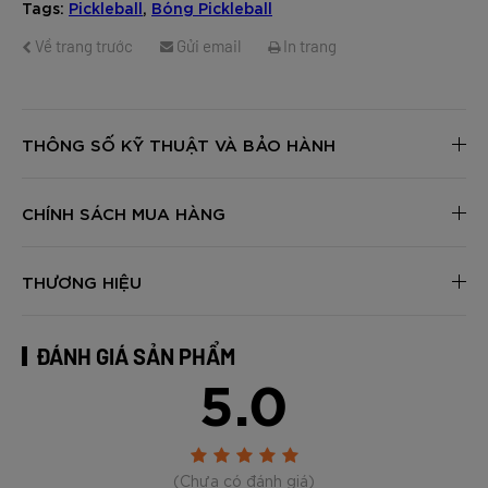
Tags:
Pickleball
,
Bóng Pickleball
Về trang trước
Gửi email
In trang
THÔNG SỐ KỸ THUẬT VÀ BẢO HÀNH
CHÍNH SÁCH MUA HÀNG
THƯƠNG HIỆU
ĐÁNH GIÁ SẢN PHẨM
5.0
(Chưa có đánh giá)