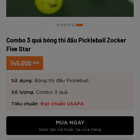
Combo 3 quả bóng thi đấu Pickleball Zocker
Five Star
145.000
VNĐ
Sử dụng:
Bóng thi đấu Pickleball
Số lượng:
Combo 3 quả
Tiêu chuần:
Đạt chuẩn USAPA
MUA NGAY
Giao tận nơi hoặc tại cửa hàng