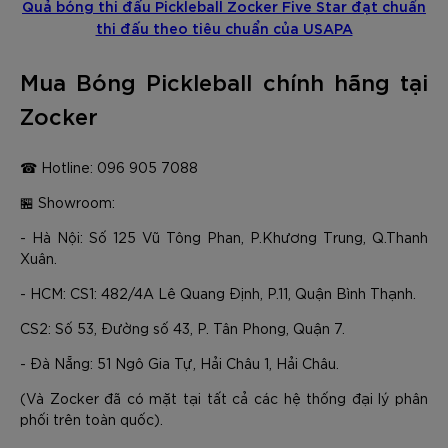
Quả bóng thi đấu Pickleball Zocker Five Star đạt chuẩn
thi đấu theo tiêu chuẩn của USAPA
Mua Bóng Pickleball chính hãng tại
Zocker
☎ Hotline: 096 905 7088
🏪 Showroom:
- Hà Nội: Số 125 Vũ Tông Phan, P.Khương Trung, Q.Thanh
Xuân.
- HCM: CS1: 482/4A Lê Quang Định, P.11, Quận Bình Thạnh.
CS2: Số 53, Đường số 43, P. Tân Phong, Quận 7.
- Đà Nẵng: 51 Ngô Gia Tự, Hải Châu 1, Hải Châu.
(Và Zocker đã có mặt tại tất cả các hệ thống đại lý phân
phối trên toàn quốc).