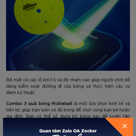
Bề mặt có các lỗ khí li ti và độ nhám cao giúp người chơi dễ
dàng kiểm soát đường đi của bóng và thực hiện các cú
đánh kỹ thuật.
Combo 3 quả bóng Pickleball
là một lựa chọn kinh tế và
tiện lợi, giúp bạn luôn có đủ bóng để chơi cùng bạn bè hoặc
GỬI THÔNG TIN ĐỂ ZOCKER TƯ
gia đình. Bạn có thể sử dụng bộ bóng này để luyện tập
VẤN CHO BẠN
hoặc tham gia các giải đấu Pickleball