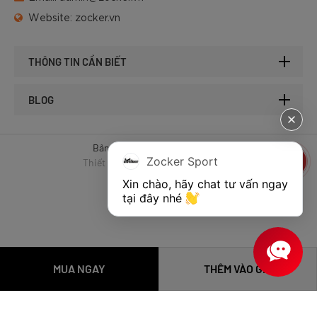
Website:
zocker.vn
THÔNG TIN CẦN BIẾT
BLOG
Bản quyền © 2025 của Zocker.
Zocker Sport
Thiết kế website & SEO - Tất Thành
Xin chào, hãy chat tư vấn ngay 
tại đây nhé 
MUA NGAY
THÊM VÀO GIỎ