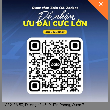
Quả bóng tập Pickleball Zocker
là vật dụng không thể
thiếu khi tập luyện và thi đấu. Việc sử dụng bóng sẽ giúp cải
thiện và nâng cao trải nghiệm cho người chơi!
Mua Bóng Pickleball chính hãng tại
Zocker
HƯỚNG DẪN CHỌN SIZE
ZOCKER - THỂ THAO TẠO NÊN SỨC MẠNH
☎ Hotline: 096 905 7088
🏪 Showroom:
- Hà Nội: Số 125 Vũ Tông Phan, P.Khương Trung, Q.Thanh
Xuân.
- HCM: CS1: 482/4A Lê Quang Định, P.11, Quận Bình Thạnh.
CS2: Số 53, Đường số 43, P. Tân Phong, Quận 7.