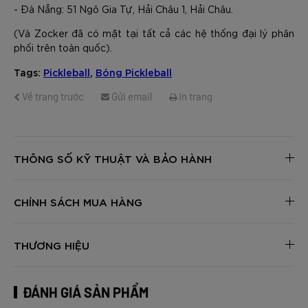
GỬI TƯ VẤN
HỦY
- Đà Nẵng: 51 Ngô Gia Tự, Hải Châu 1, Hải Châu.
(Và Zocker đã có mặt tại tất cả các hệ thống đại lý phân
phối trên toàn quốc).
Tags:
Pickleball
,
Bóng Pickleball
Về trang trước
Gửi email
In trang
THÔNG SỐ KỸ THUẬT VÀ BẢO HÀNH
CHÍNH SÁCH MUA HÀNG
THƯƠNG HIỆU
ĐÁNH GIÁ SẢN PHẨM