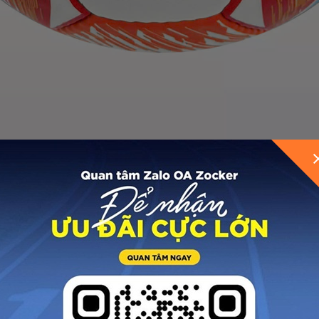
GỬI THÔNG TIN ĐỂ ZOCKER TƯ VẤN CHO BẠ
ang lại bề mặt mềm mại và khả năng đàn hồi vượt trội
o bay chuẩn xác. Chất liệu da SVD còn giúp tăng độ bề
 lớp vải siêu bền, kết hợp với các lớp cao su non được
quốc tế, mang lại trải nghiệm chơi bóng chuyên nghiệp.