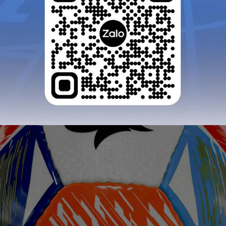
GỬI TƯ VẤN
HỦY