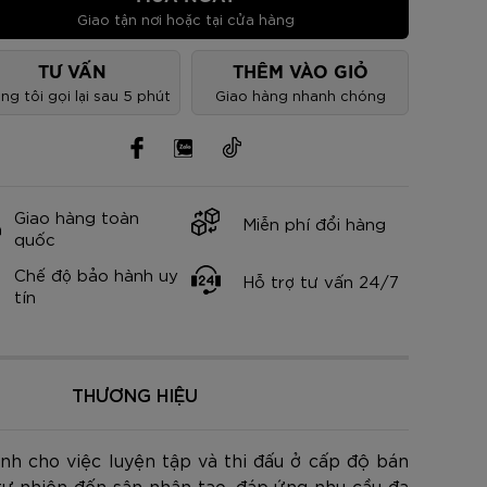
nh Cam
Đ
Đ
Đ
VNĐ
VNĐ
Giao tận nơi hoặc tại cửa hàng
TƯ VẤN
THÊM VÀO GIỎ
ng tôi gọi lại sau 5 phút
Giao hàng nhanh chóng
Giao hàng toàn
Miễn phí đổi hàng
quốc
Chế độ bảo hành uy
Hỗ trợ tư vấn 24/7
tín
THƯƠNG HIỆU
nh cho việc luyện tập và thi đấu ở cấp độ bán
tự nhiên đến sân nhân tạo, đáp ứng nhu cầu đa