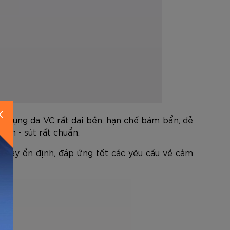
N
sử dụng da VC rất dai bền, hạn chế bám bẩn, dễ
yền - sút rất chuẩn.
ộ nảy ổn định, đáp ứng tốt các yêu cầu về cảm