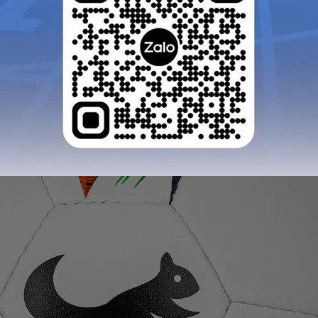
GỬI TƯ VẤN
HỦY