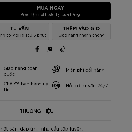
nh Cam
Đ
Đ
Đ
VNĐ
VNĐ
MUA NGAY
Giao tận nơi hoặc tại cửa hàng
TƯ VẤN
THÊM VÀO GIỎ
ng tôi gọi lại sau 5 phút
Giao hàng nhanh chóng
Giao hàng toàn
Miễn phí đổi hàng
quốc
Chế độ bảo hành uy
Hỗ trợ tư vấn 24/7
tín
THƯƠNG HIỆU
ặt sân, đáp ứng nhu cầu tập luyện.