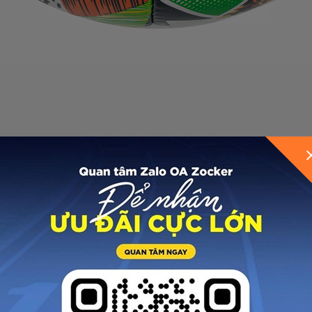
GỬI THÔNG TIN ĐỂ ZOCKER TƯ VẤN CHO BẠ
ng với các miếng da hình lục giác ghép lại. Bên ngoài 
ỉ mỉ giúp bóng có độ tròn lý tưởng, quỹ đạo bóng khi chu
ền cao, xen kẽ cao sun non cho khả năng giữ hơi tốt, đ