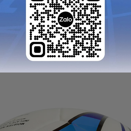
iúp bóng có khả năng chống mài mòn tốt khi sử dụng trên
 và ổn định, đảm bảo bóng không bị biến dạng trong quá 
 nhằm tăng độ bền, giữ form bóng tròn đều và hỗ trợ kh
GỬI TƯ VẤN
HỦY