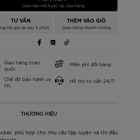
nh Cam
Đ
Đ
Đ
VNĐ
VNĐ
Giao tận nơi hoặc tại cửa hàng
TƯ VẤN
THÊM VÀO GIỎ
ng tôi gọi lại sau 5 phút
Giao hàng nhanh chóng
Giao hàng toàn
Miễn phí đổi hàng
quốc
Chế độ bảo hành uy
Hỗ trợ tư vấn 24/7
tín
THƯƠNG HIỆU
cker, phù hợp cho nhu cầu tập luyện và thi đấu
chuyên.