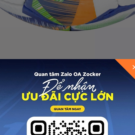
GỬI THÔNG TIN ĐỂ ZOCKER TƯ VẤN CHO BẠ
hồi cao, hỗ trợ lực sút, quĩ đạo bóng khi chuyền hoặc sú
ẽ với các lớp cao su non nên có độ bền cao, giữ hơi ổn 