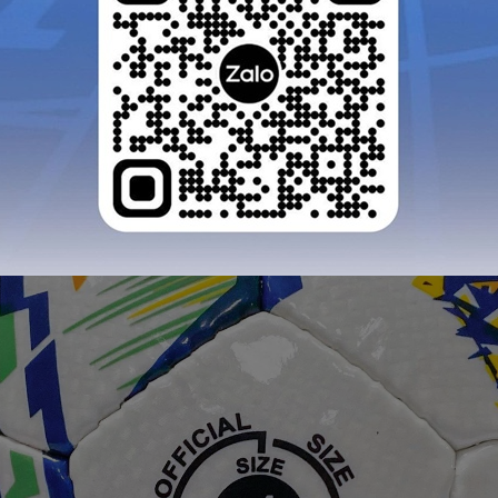
GỬI TƯ VẤN
HỦY