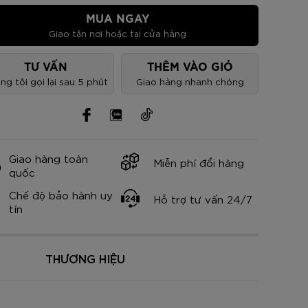
nh Cam
Đ
Đ
Đ
VNĐ
VNĐ
MUA NGAY
Giao tận nơi hoặc tại cửa hàng
TƯ VẤN
THÊM VÀO GIỎ
ng tôi gọi lại sau 5 phút
Giao hàng nhanh chóng
Giao hàng toàn
Miễn phí đổi hàng
quốc
Chế độ bảo hành uy
Hỗ trợ tư vấn 24/7
tín
THƯƠNG HIỆU