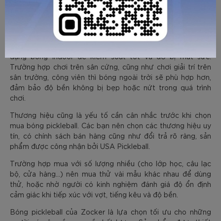
động bởi gió khiến quỹ đạo bay không chuẩn.
Một kinh nghiệm được nhiều người đi trước chia sẻ lại là:
Những người mới chơi nên chọn bóng mềm, nhẹ, bay chậm
để dễ kiểm soát. Khi tập luyện các bạn cũng nên ưu tiên sử
dụng bóng indoor để kiểm soát tốt và đỡ bị mất sức.
Trường hợp chơi trên sân cứng, cũng như chơi giải trí trên
sân trường, công viên thì bóng ngoài trời sẽ phù hợp hơn,
đảm bảo độ bền không bị bẹp hoặc nứt trong quá trình
chơi.
Thương hiệu cũng là yếu tố cần cân nhắc trước khi chọn
mua bóng pickleball. Các bạn nên chọn các thương hiệu uy
tín, có chính sách bán hàng cũng như đổi trả rõ ràng, sản
phẩm được công nhận bởi USA Pickleball.
Trường hợp mua với số lượng nhiều (cho lớp học, câu lạc
bộ, cửa hàng…) nên mua thử vài mẫu khác nhau để dùng
thử, hoặc nhờ người có kinh nghiệm đánh giá độ ổn định
cảm giác khi tiếp xúc với vợt, tiếng kêu và độ bền.
Bóng pickleball của Zocker là lựa chọn tối ưu cho những