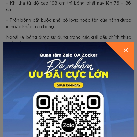
- Khi thả từ độ cao 198 cm thì bóng phải nảy lên 76 – 86
cm.
- Trên bóng bắt buộc phải có logo hoặc tên của hãng được
in hoặc khắc trên bóng.
Ngoài ra, bóng được sử dụng trong các giải đấu chính thức
phải nằm trong danh sách bóng được USA Pickleball phê
Xem
tại đây
duyệt (
). Các bạn có thể tìm các sản phẩm này
trên website chính thức của hiệp hội (usapickleball.org).
Một số lưu ý khi chọn mua bóng
pickleball
Khi chọn mua bóng pickleball để sử dụng trong tập luyện
cũng như thi đấu các bạn cần lưu ý chọn mua đúng loại
(indoor hay outdoor). Không nên sử dụng bóng ngoài trời ở
trong nhà do bóng bay nhanh và khó kiểm soát, ngược lại,
cũng không nên sử dụng bóng trong nhà trên nền cứng
ngoài trời do bóng sẽ nhanh bị hỏng hơn cũng như bị tác