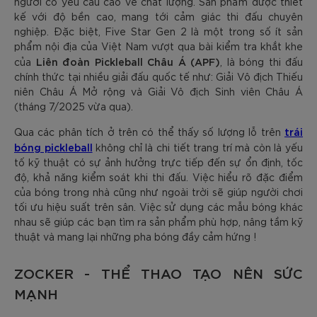
người có yêu cầu cao về chất lượng. Sản phẩm được thiết
kế với độ bền cao, mang tới cảm giác thi đấu chuyên
nghiệp. Đặc biệt, Five Star Gen 2 là một trong số ít sản
phẩm nội địa của Việt Nam vượt qua bài kiểm tra khắt khe
Liên đoàn Pickleball Châu Á (APF)
của
, là bóng thi đấu
chính thức tại nhiều giải đấu quốc tế như: Giải Vô địch Thiếu
niên Châu Á Mở rộng và Giải Vô địch Sinh viên Châu Á
(tháng 7/2025 vừa qua).
trái
Qua các phân tích ở trên có thể thấy số lượng lỗ trên
bóng pickleball
không chỉ là chi tiết trang trí mà còn là yếu
tố kỹ thuật có sự ảnh hưởng trực tiếp đến sự ổn định, tốc
độ, khả năng kiểm soát khi thi đấu. Việc hiểu rõ đặc điểm
của bóng trong nhà cũng như ngoài trời sẽ giúp người chơi
tối ưu hiệu suất trên sân. Việc sử dụng các mẫu bóng khác
nhau sẽ giúp các bạn tìm ra sản phẩm phù hợp, nâng tầm kỹ
thuật và mang lại những pha bóng đầy cảm hứng !
ZOCKER - THỂ THAO TẠO NÊN SỨC
MẠNH