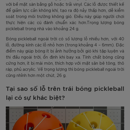
với bề mặt sàn bằng gỗ hoặc trải vinyl. Các lỗ được thiết kế
để giảm lực cản không khí, tạo ra độ nảy thấp hơn, dễ kiểm
soát trong môi trường không gió. Điều này giúp người chơi
thực hiện các cú đánh chuẩn xác hơn.Trọng lượng bóng
pickleball trong nhà vào khoảng 24 g.
Bóng pickleball ngoài trời có số lượng lỗ nhiều hơn, với 40
lỗ, đường kính các lỗ nhỏ hơn (trong khoảng 4 – 6mm). Đặc
điểm này giúp bóng ít bị ảnh hưởng bởi gió khi tập luyện và
thi đấu ngoài trời, ổn định khi bay xa. Tính chất bóng cũng
cứng hơn, ít bị mài mòn, thích hợp với mặt sân bê tông, thô
ráp, phủ acrylic. Về trọng lượng thì bóng pickleball ngoài trời
cũng nhỉnh hơn một chút, 26 g.
Tại sao số lỗ trên trái bóng pickleball
lại có sự khác biệt?