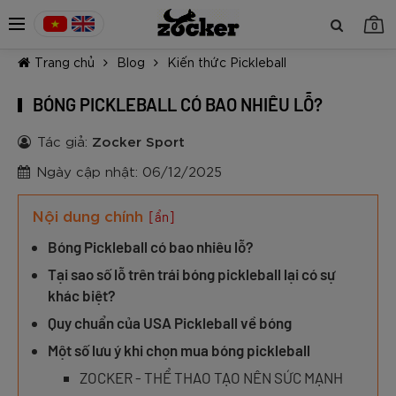
0
Trang chủ
Blog
Kiến thức Pickleball
BÓNG PICKLEBALL CÓ BAO NHIÊU LỖ?
Tác giả:
Zocker Sport
Ngày cập nhật: 06/12/2025
TIẾP TỤC MUA HÀNG
Nội dung chính
[ẩn]
Bóng Pickleball có bao nhiêu lỗ?
Tại sao số lỗ trên trái bóng pickleball lại có sự
khác biệt?
Quy chuẩn của USA Pickleball về bóng
Một số lưu ý khi chọn mua bóng pickleball
ZOCKER - THỂ THAO TẠO NÊN SỨC MẠNH