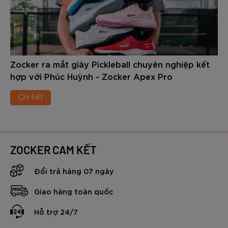
bóng vợt tại Việt Nam.
Vậy đôi giày Pickleball Zocker NeoFlex có gì đặc biệt?
Trong nội dung dưới đây chúng ta sẽ cùng tìm hiểu chi tiết
nhé.
Zocker ra mắt giày Pickleball chuyên nghiệp kết
hợp với Phúc Huỳnh - Zocker Apex Pro
Chi tiết
ZOCKER CAM KẾT
Đổi trả hàng 07 ngày
Giao hàng toàn quốc
Hỗ trợ 24/7