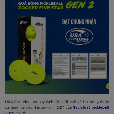
USA Pickleball
có quy định rất chặt chẽ về trái bóng được
2.D.1
Sách luật pickleball
sử dụng thi đấu. Tại quy định
của
2025
nói rõ: