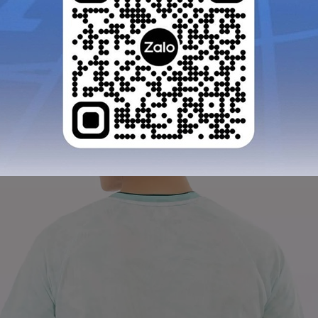
GỬI TƯ VẤN
HỦY