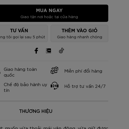
nh Cam
Đ
Đ
Đ
VNĐ
VNĐ
MUA NGAY
Giao tận nơi hoặc tại cửa hàng
TƯ VẤN
THÊM VÀO GIỎ
ng tôi gọi lại sau 5 phút
Giao hàng nhanh chóng
Giao hàng toàn
Miễn phí đổi hàng
quốc
Chế độ bảo hành uy
Hỗ trợ tư vấn 24/7
tín
THƯƠNG HIỆU
t muốn vừa thoải mái vận động, vừa giữ được