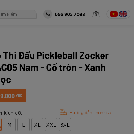
0
096 905 7088
 Thi Đấu Pickleball Zocker
 TỤC MUA HÀNG
C05 Nam - Cổ tròn - Xanh
gọc
89.000
VNĐ
 kích cỡ:
Hướng dẫn chọn size
óng Zocker
all Zocker
Bộ Zocker
á size 5 Zocker
Thủ Môn Zocker
M
L
XL
XXL
3XL
o Gen 2 Cam
eries Power -
t Gen 2 Half
5-EN205
ker