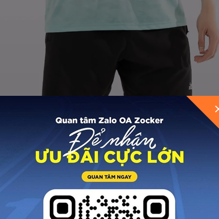
GỬI THÔNG TIN ĐỂ ZOCKER TƯ VẤN CHO BẠ
x
, JAC05 mang đến độ bền vượt trội kết hợp với khả nă
à không lo gò bó. Bề mặt vải được dệt thông minh với k
 những trận đấu căng thẳng.