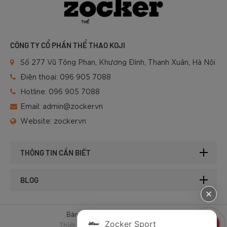
CÔNG TY CỔ PHẦN THỂ THAO KOJI
Số 277 Vũ Tông Phan, Khương Đình, Thanh Xuân, Hà Nội
Điện thoại:
096 905 7088
Hotline:
096 905 7088
Email:
admin@zocker.vn
Website:
zocker.vn
THÔNG TIN CẦN BIẾT
BLOG
Bản quyền © 2025 của Zocker.
Zocker Sport
Thiết kế website & SEO - Tất Thành