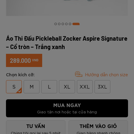
Áo Thi Đấu Pickleball Zocker Aspire Signature
– Cổ tròn – Trắng xanh
289.000
VNĐ
Chọn kích cỡ:
Hướng dẫn chọn size
S
M
L
XL
XXL
3XL
MUA NGAY
Giao tận nơi hoặc tại cửa hàng
TƯ VẤN
THÊM VÀO GIỎ
Chúng tôi gọi lại sau 5 phút
Giao hàng nhanh chóng