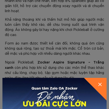
nhanh khô và hạn chế nhăn, kết hợp 8% Spandex giúp áo co
giãn tốt, hỗ trợ các chuyển động xoay người và di chuyển
linh hoạt.
Khả năng thoáng khí và thấm hút mồ hôi giúp người mặc
luôn cảm thấy khô ráo, dễ chịu trong suốt quá trình vận
động. Áo không gây bí hay nặng khi chơi Pickleball ở cường
độ cao.
Form áo nam được thiết kế cân đối, không quá ôm cũng
không quá rộng, tạo sự thoải mái khi mặc. Cổ tròn cơ bản,
dễ mặc và phù hợp với nhiều dáng người khác nhau.
Zocker Aspire Signature – Trắng
Ngoài Pickleball,
xanh
còn phù hợp khi sử dụng cho các môn thể thao khác
GỬI THÔNG TIN ĐỂ ZOCKER TƯ
như cầu lông, chạy bộ, tập gym hoặc mặc luyện tập hằng
HƯỚNG DẪN CHỌN SIZE
ngày, đáp ứng tốt nhu cầu sử dụng lâu dài.
VẤN CHO BẠN
Về trang trước
Gửi email
In trang
THÔNG SỐ KỸ THUẬT VÀ BẢO HÀNH