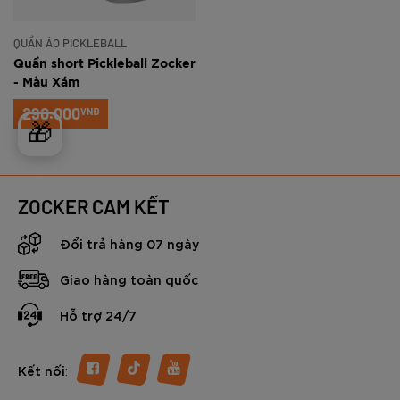
QUẦN ÁO PICKLEBALL
Quần short Pickleball Zocker
- Màu Xám
290.000
VNĐ
🎁
ZOCKER CAM KẾT
Đổi trả hàng 07 ngày
Giao hàng toàn quốc
Hỗ trợ 24/7
:
Kết nối