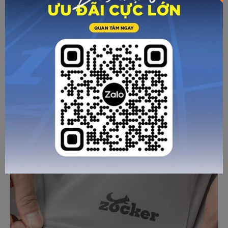
hỗ trợ khả năng thoáng khí và lưu thông không khí trong
quá trình vận động. Điều này giúp giảm cảm giác nóng bí,
đặc biệt trong các buổi tập kéo dài hoặc thi đấu ngoài trời.
Ngoài ra, polyester là chất liệu dễ áp dụng các công nghệ
hoàn thiện bổ sung như hạn chế mùi, hỗ trợ chống tia UV
HƯỚNG DẪN CHỌN SIZE
hoặc tăng độ bền bề mặt vải. Những yếu tố này góp phần
nâng cao trải nghiệm sử dụng lâu dài, nhất là với người chơi
pickleball thường xuyên.
GỬI TƯ VẤN
HỦY