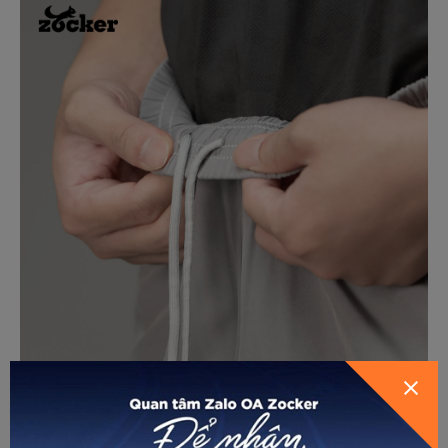
GỬI THÔNG TIN ĐỂ ZOCKER TƯ
VẤN CHO BẠN
Cấu trúc vải được thiết kế phù hợp cho trang phục thể thao,