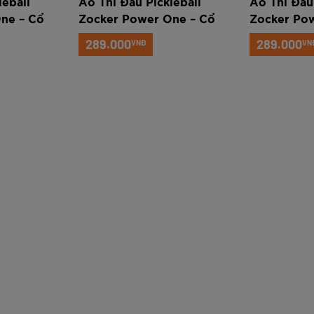
leball
Áo Thi Đấu Pickleball
Áo Thi Đấu 
ne – Cổ
Zocker Power One – Cổ
Zocker Po
tròn – Xanh dương
tròn – Đỏ
289.000
289.000
VNĐ
VN