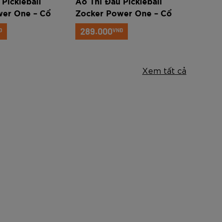
Pickleball
Áo Thi Đấu Pickleball
Áo Thi
wer One – Cổ
Zocker Power One – Cổ
Zocke
tròn – Hồng
tròn 
289.000
289.
Đ
VNĐ
Xem tất cả