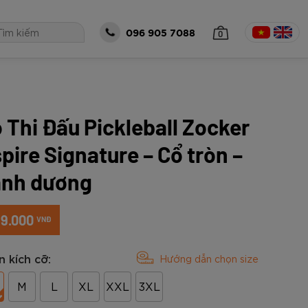
0
096 905 7088
 Thi Đấu Pickleball Zocker
 TỤC MUA HÀNG
pire Signature – Cổ tròn –
nh dương
89.000
VNĐ
 kích cỡ:
Hướng dẫn chọn size
óng Zocker
all Zocker
Bộ Zocker
á size 5 Zocker
Thủ Môn Zocker
M
L
XL
XXL
3XL
o Gen 2 Cam
eries Power -
t Gen 2 Half
5-EN205
ker