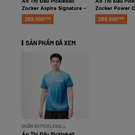
l
Áo Thi Đấu Pickleball
Áo Thi Đấu Pick
ure –
Zocker Aspire Signature –
Zocker Power O
Cổ tròn – Đỏ
tròn – Đen
289.000
289.000
VNĐ
VNĐ
SẢN PHẨM ĐÃ XEM
QUẦN ÁO PICKLEBALL
Áo Thi Đấu Pickleball