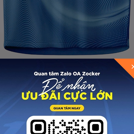
GỬI THÔNG TIN ĐỂ ZOCKER TƯ VẤN CHO BẠ
ệt họa tiết trực tiếp giúp áo có chiều sâu nhẹ, không
 chế nhăn, kết hợp 8% Spandex giúp áo co giãn tốt, h