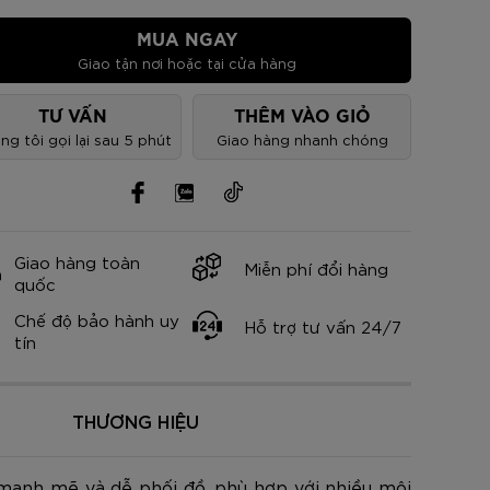
nh Cam
Đ
Đ
Đ
VNĐ
VNĐ
MUA NGAY
Giao tận nơi hoặc tại cửa hàng
TƯ VẤN
THÊM VÀO GIỎ
ng tôi gọi lại sau 5 phút
Giao hàng nhanh chóng
Giao hàng toàn
Miễn phí đổi hàng
quốc
Chế độ bảo hành uy
Hỗ trợ tư vấn 24/7
tín
THƯƠNG HIỆU
ạnh mẽ và dễ phối đồ, phù hợp với nhiều môi