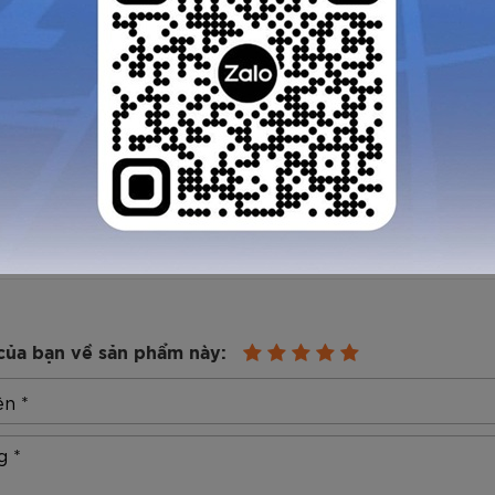
gười mặc luôn cảm thấy khô ráo, dễ chịu trong suốt qu
 ôm cũng không quá rộng, tạo sự thoải mái khi mặc. Cổ 
Xanh dương
còn phù hợp khi sử dụng cho các môn thể t
ử dụng lâu dài.
GỬI TƯ VẤN
HỦY
của bạn về sản phẩm này: