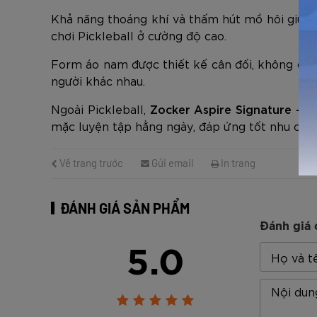
Khả năng thoáng khí và thấm hút mồ hôi giúp n
chơi Pickleball ở cường độ cao.
Form áo nam được thiết kế cân đối, không quá
người khác nhau.
Ngoài Pickleball,
Zocker Aspire Signature – 
mặc luyện tập hằng ngày, đáp ứng tốt nhu cầu s
Về trang trước
Gửi email
In trang
ĐÁNH GIÁ SẢN PHẨM
Đánh giá 
5.0