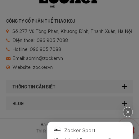
CÔNG TY CỔ PHẦN THỂ THAO KOJI
Số 277 Vũ Tông Phan, Khương Đình, Thanh Xuân, Hà Nội
Điện thoại:
096 905 7088
Hotline:
096 905 7088
Email:
admin@zocker.vn
Website:
zocker.vn
THÔNG TIN CẦN BIẾT
BLOG
Bản quyền © 2025 của Zocker.
Zocker Sport
Thiết kế website & SEO - Tất Thành