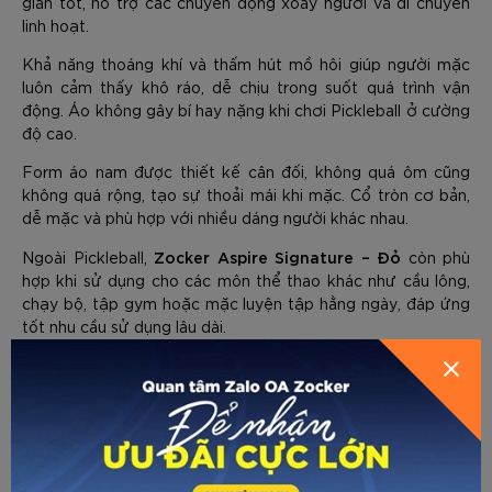
giãn tốt, hỗ trợ các chuyển động xoay người và di chuyển
linh hoạt.
Khả năng thoáng khí và thấm hút mồ hôi giúp người mặc
luôn cảm thấy khô ráo, dễ chịu trong suốt quá trình vận
động. Áo không gây bí hay nặng khi chơi Pickleball ở cường
độ cao.
Form áo nam được thiết kế cân đối, không quá ôm cũng
không quá rộng, tạo sự thoải mái khi mặc. Cổ tròn cơ bản,
dễ mặc và phù hợp với nhiều dáng người khác nhau.
Zocker Aspire Signature – Đỏ
Ngoài Pickleball,
còn phù
hợp khi sử dụng cho các môn thể thao khác như cầu lông,
chạy bộ, tập gym hoặc mặc luyện tập hằng ngày, đáp ứng
GỬI THÔNG TIN ĐỂ ZOCKER TƯ
HƯỚNG DẪN CHỌN SIZE
tốt nhu cầu sử dụng lâu dài.
VẤN CHO BẠN
Về trang trước
Gửi email
In trang
THÔNG SỐ KỸ THUẬT VÀ BẢO HÀNH