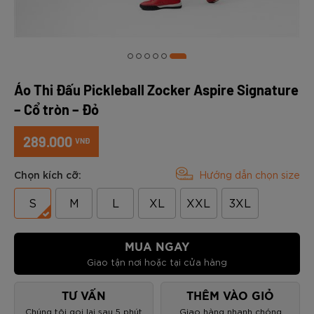
Áo Thi Đấu Pickleball Zocker Aspire Signature
– Cổ tròn – Đỏ
289.000
VNĐ
Chọn kích cỡ:
Hướng dẫn chọn size
S
M
L
XL
XXL
3XL
MUA NGAY
Giao tận nơi hoặc tại cửa hàng
TƯ VẤN
THÊM VÀO GIỎ
Chúng tôi gọi lại sau 5 phút
Giao hàng nhanh chóng