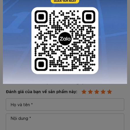
CHÍNH SÁCH MUA HÀNG
THƯƠNG HIỆU
ĐÁNH GIÁ SẢN PHẨM
5.0
(Chưa có đánh giá)
Đánh giá của bạn về sản phẩm này:
GỬI TƯ VẤN
HỦY