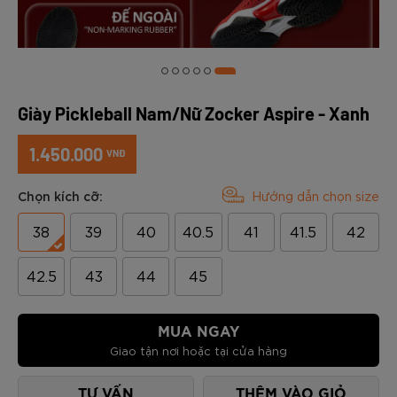
Giày Pickleball Nam/Nữ Zocker Aspire - Xanh
1.450.000
VNĐ
Chọn kích cỡ:
Hướng dẫn chọn size
38
39
40
40.5
41
41.5
42
42.5
43
44
45
MUA NGAY
Giao tận nơi hoặc tại cửa hàng
TƯ VẤN
THÊM VÀO GIỎ