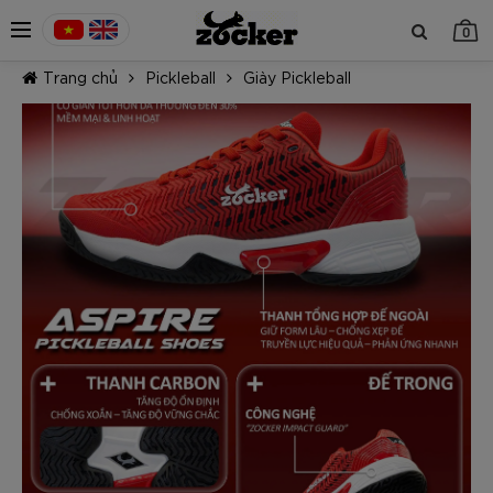
0
Trang chủ
Pickleball
Giày Pickleball
TIẾP TỤC MUA HÀNG