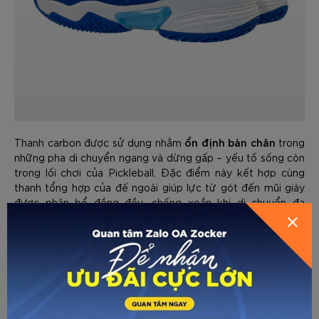
ổn định bàn chân
Thanh carbon được sử dụng nhằm
trong
những pha di chuyển ngang và dừng gấp – yếu tố sống còn
trong lối chơi của Pickleball. Đặc điểm này kết hợp cùng
GỬI THÔNG TIN ĐỂ ZOCKER TƯ
thanh tổng hợp của đế ngoài giúp lực từ gót đến mũi giày
được phân bổ đồng đều, chống xoắn khi di chuyển đa
HƯỚNG DẪN CHỌN SIZE
VẤN CHO BẠN
hướng, tăng hiệu suất từng cú đánh.
Lót giày được làm bằng EVA mềm mang đến cảm giác êm
hấp thụ xung lực tối
ái cho lòng bàn chân, đồng thời hỗ trợ
đa, giảm thiểu chấn thương
, khi cần có thể tháo rời để vệ
sinh.