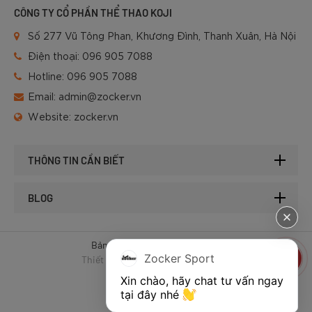
CÔNG TY CỔ PHẦN THỂ THAO KOJI
Số 277 Vũ Tông Phan, Khương Đình, Thanh Xuân, Hà Nội
Điện thoại:
096 905 7088
Hotline:
096 905 7088
Email:
admin@zocker.vn
Website:
zocker.vn
THÔNG TIN CẦN BIẾT
BLOG
Bản quyền © 2025 của Zocker.
Zocker Sport
Thiết kế website & SEO - Tất Thành
Xin chào, hãy chat tư vấn ngay 
tại đây nhé 