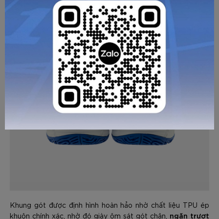
GỬI TƯ VẤN
HỦY
Khung gót được định hình hoàn hảo nhờ chất liệu TPU ép
ngăn trượt
khuôn chính xác, nhờ đó giày ôm sát gót chân,