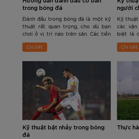
Đen
Carbon Xanh C
ZK5-AS205
Giày Pickleball
779.000
2.890.000
1.690.000
1.690.000
569.000
VNĐ
VNĐ
VNĐ
VNĐ
VNĐ
trong bóng đá
người c
Giày trẻ em
Bóng Pickleball
Đánh đầu trong bóng đá là một kỹ
Kỹ thuật
Zocker Space
thuật rất quan trọng, cho dù bạn
các vận
Khung lưới Pickleball
chơi ở vị trí nào trên sân. Các tiền
biệt là
Zocker 1902
đạo cần kỹ thuật đánh đầu để ghi
Đây là b
Quần áo Pickleball
Chi tiết
Chi tiết
bàn, nhất là trong các pha dàn xếp
luyện t
đá phạt góc, các tình huống c...
khác nhau
Phụ kiện Pickleball
BST Pickleball Zocker Junior
Kỹ thuật bật nhảy trong bóng
Thực hà
đá