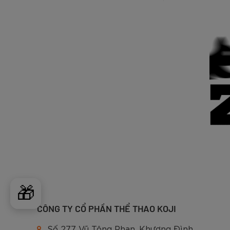
🎁
CÔNG TY CỔ PHẦN THỂ THAO KOJI
Số 277 Vũ Tông Phan, Khương Đình,