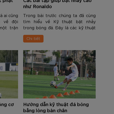
nh Cam
Đ
Đ
Đ
VNĐ
VNĐ
như Ronaldo
á ai cũng
Trong bài trước chúng ta đã cùng
 về đội
tìm hiểu về Kỹ thuật bật nhảy
một trận
trong bóng đá. Đây là các kỹ thuật
on đường
bật nhảy cơ bản, còn để có thể bật
Chi tiết
cả 2 bên
nhảy cao như Ronaldo đòi hỏi phải
hải trông
có nền tảng thể lực tốt. Khi chuẩ...
bóng cơ
Hướng dẫn kỹ thuật đá bóng
bằng lòng bàn chân