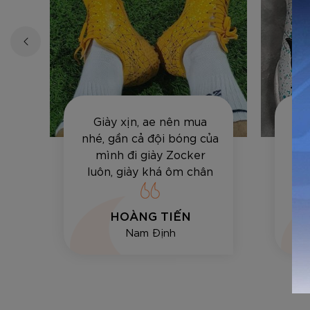
Giày xịn, ae nên mua
Sả
ất
nhé, gần cả đội bóng của
sâ
mình đi giày Zocker
lự
luôn, giày khá ôm chân
đá
và bền, vê bóng hay sút
tốt.
HOÀNG TIẾN
Nam Định