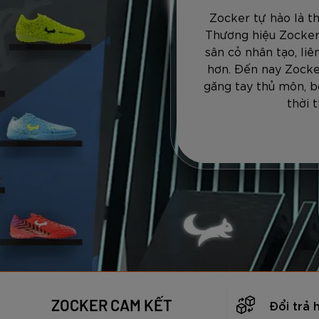
Zocker tự hào là t
Thương hiệu Zocker
sân cỏ nhân tạo, li
hơn. Đến nay Zocke
găng tay thủ môn, b
thời 
ZOCKER CAM KẾT
Đổi trả 