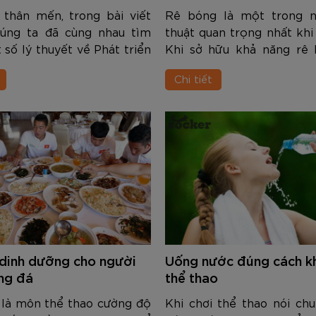
 thân mến, trong bài viết
Rê bóng là một trong 
húng ta đã cùng nhau tìm
thuật quan trọng nhất khi
 số lý thuyết về Phát triển
Khi sở hữu khả năng rê 
 rê bóng cơ bản. Trong nội
bạn có thể dễ dàng thoát
Chi tiết
ng dưới đây chúng ta sẽ
kìm kẹp, thậm chí là bao
m hiểu sâu hơn về Thực
các cầu thủ đối phương, v
cú...
dinh dưỡng cho người
Uống nước đúng cách kh
ng đá
thể thao
 là môn thể thao cường độ
Khi chơi thể thao nói ch