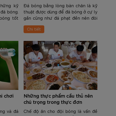
những kỹ
Đá bóng bằng lòng bàn chân là kỹ
 đá bóng.
thuật được dùng để đá bóng ở cự ly
bóng tốt
gần cũng như đá phạt đền nên đòi
 khỏi sự
hỏi độ chính xác rất cao. Người chơi
Chi tiết
 vây của
dùng phần bên trong của lòng bàn
à tung ra
chân (được tính từ cổ chân ké...
i chơi
Những thực phẩm cầu thủ nên
chú trọng trong thực đơn
ung và đá
Chế độ ăn cho đội bóng là vấn đề