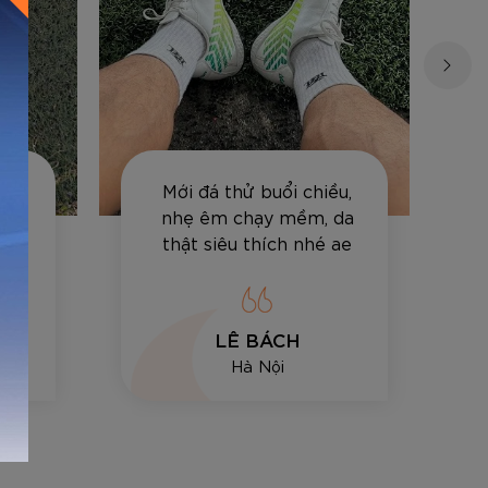
Việt
Mới đá thử buổi chiều,
 đi
nhẹ êm chạy mềm, da
cảm
thật siêu thích nhé ae
LÊ BÁCH
Hà Nội