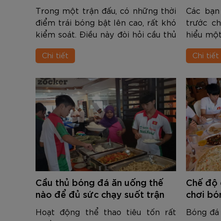
Trong một trận đấu, có những thời
Các bạn
điểm trái bóng bật lên cao, rất khó
trước c
kiểm soát. Điều này đòi hỏi cầu thủ
hiểu một
phải có kỹ thuật bật nhảy. Kỹ thuật
kỹ thuật
Chi tiết
Chi tiết
bật nhảy trong bóng đá là một
dung du
hoạt động mà trong đó có sự ...
cùng tì
hàn...
Cầu thủ bóng đá ăn uống thế
Chế độ 
nào để đủ sức chạy suốt trận
chơi bó
đấu
Hoạt động thể thao tiêu tốn rất
Bóng đá