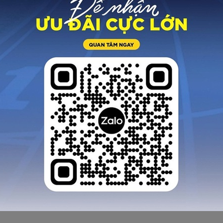
n phẩm ok chạy trên
Quá tuyệt vời hàng 
n ko bị ngã vì nó trợ
Nam chất lượng cao,
c tốt. Đã đi thử 1 trận
vừa vặn, chất liệu 
 rồi mới feedback cho
giác mềm, dai
anh em
MINH LONG
HUY NGỌC
Quảng Ngãi
Hải Phòng