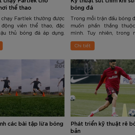
am
Tím
Carbon Trắng Xanh
Microfiber ZK5-206
Trắng
Carbon Xa
779.000
2.890.000
1.690.000
1.290.000
450.000
779.000
2.890.000
1.290.000
990.000
650.000
VNĐ
VNĐ
VNĐ
VNĐ
VNĐ
VN
VN
VN
hơi thể thao
bóng đá
 chạy Fartlek thường được
Trong mỗi trận đấu bóng đ
 động viên thể thao, đặc
muốn phần thắng thuộc
 cậu thủ bóng đá áp dụng.
mình. Tuy nhiên, trong 
ài tập đơn giản, có thể áp
cầu căng thẳng mà mọi c
Chi tiết
ập trong nhiều không gian
dẫn tới khung thành của 
, với những trang thiết ...
bị khóa chặt thì thường p
chờ ...
nh các bài tập lừa bóng
Phát triển kỹ thuật rê 
bản