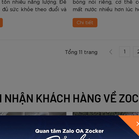
u tốn nhiều năng lượng. Để
bóng nói riêng, cơ thể c
 đủ sức khỏe theo đuổi và
mất nước nhiều hơn lúc h
môn thể thao này, đòi hỏi
bình thường thông qua đổ
Chi tiết
ơi phải chú trọng đến chế
Khi thấy xuất hiện các 
ưỡng đầy đủ và hợp lý....
miệng khô hay dính, nước
m...
1
Tổng 11 trang
 NHẬN KHÁCH HÀNG VỀ ZO