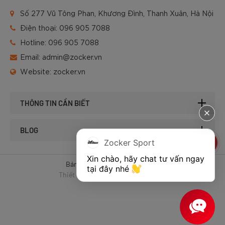
Số 277 Vũ Tông Phan, Khương Đình, Thanh Xuân, Hà Nội
Điện thoại:
096 905 7088
Hotline:
096 905 7088
Email:
admin@zocker.vn
Website:
zocker.vn
THÔNG TIN CẦN BIẾT
BLOG
Zocker Sport
Xin chào, hãy chat tư vấn ngay 
Bản quyền © 2025 của Zocker.
tại đây nhé 
Thiết kế website & SEO - Tất Thành