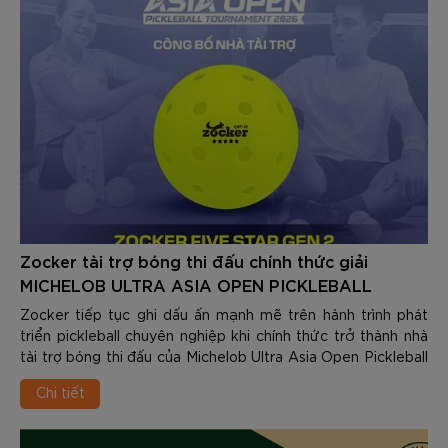
Zocker tài trợ bóng thi đấu chính thức giải
MICHELOB ULTRA ASIA OPEN PICKLEBALL
TOURNAMENT 2026
Zocker tiếp tục ghi dấu ấn mạnh mẽ trên hành trình phát
triển pickleball chuyên nghiệp khi chính thức trở thành nhà
tài trợ bóng thi đấu của Michelob Ultra Asia Open Pickleball
Tournament 2026 – một trong những giải đấu pickleball quy
Chi tiết
mô lớn và được mong chờ nhất trong năm.