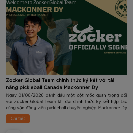
Zocker Global Team chính thức ký kết với tài
năng pickleball Canada Mackonner Dy
Ngày 01/06/2026 đánh dấu một cột mốc quan trọng đối
với Zocker Global Team khi đội chính thức ký kết hợp tác
cùng vận động viên pickleball chuyên nghiệp Mackonner Dy
- một trong những tài năng trẻ nổi bật nhất của làng
Chi tiết
pickleball quốc tế hiện nay.