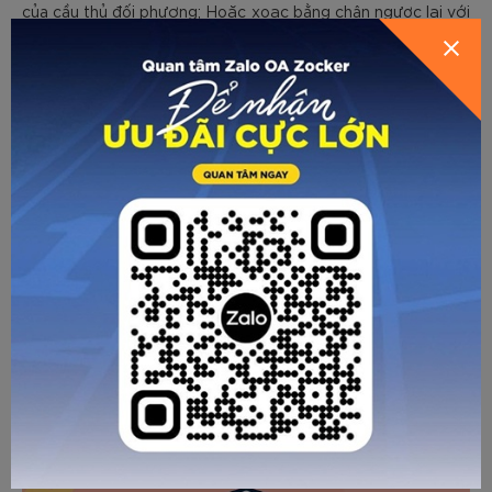
của cầu thủ đối phương; Hoặc xoạc bằng chân ngược lại với
chân dẫn bóng của họ.
- Khi cầu thủ đối phương đang dẫn bóng mà bạn không có
cách nào chạm bóng thì nên sử dụng má ngoài của chân
ngược với chân người dân bóng, xoạc dọc và thẳng vào
trái bóng
bóng, sử dụng lòng bàn chân để đạp mạnh vào
.
Trên đây là một số Kỹ thuật tranh cướp bóng thường sử
dụng trong môn thể thao vua. Các bạn nên tập luyện
thường xuyên để có thể sử dụng thành thạo. Nên kết hợp
với bạn tập để tăng cường khả năng thực chiến. Bên cạnh
giày đá bóng chính hãng
đó các bạn cũng nên sử dụng
để
hỗ trợ thực hiện chính xác các kỹ thuật.
Về trang trước
Gửi email
In trang
CÁC BÀI VIẾT KHÁC