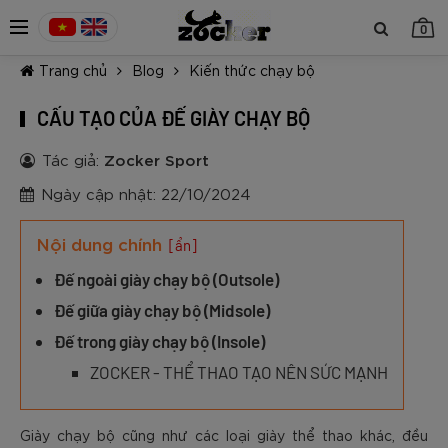
0
Trang chủ
Blog
Kiến thức chạy bộ
CẤU TẠO CỦA ĐẾ GIÀY CHẠY BỘ
Tác giả:
Zocker Sport
Ngày cập nhật: 22/10/2024
TIẾP TỤC MUA HÀNG
Nội dung chính
[ẩn]
Đế ngoài giày chạy bộ (Outsole)
Đế giữa giày chạy bộ (Midsole)
Đế trong giày chạy bộ (Insole)
ZOCKER - THỂ THAO TẠO NÊN SỨC MẠNH
Giày chạy bộ cũng như các loại giày thể thao khác, đều