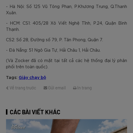
- Hà Nội: Số 125 Vũ Tông Phan, P.Khương Trung, Q.Thanh
Xuân.
- HCM: CS1: 405/28 Xô Viết Nghệ Tĩnh, P.24, Quận Bình
Thạnh.
CS2: Số 28, Đường số 79, P. Tân Phong, Quận 7.
- Đà Nẵng: 51 Ngô Gia Tự, Hải Châu 1, Hải Châu.
(Và Zocker đã có mặt tại tất cả các hệ thống đại lý phân
phối trên toàn quốc).
Tags:
Giày chạy bộ
Về trang trước
Gửi email
In trang
CÁC BÀI VIẾT KHÁC