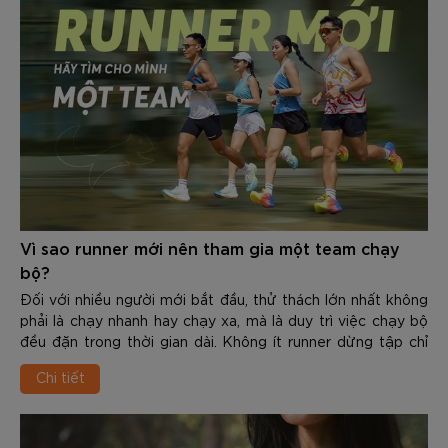
Vì sao runner mới nên tham gia một team chạy
bộ?
Đối với nhiều người mới bắt đầu, thử thách lớn nhất không
phải là chạy nhanh hay chạy xa, mà là duy trì việc chạy bộ
đều đặn trong thời gian dài. Không ít runner dừng tập chỉ
sau vài tuần vì thiếu động lực, không biết cách xây dựng
Chi tiết
giáo án hoặc không có team đồng hành.