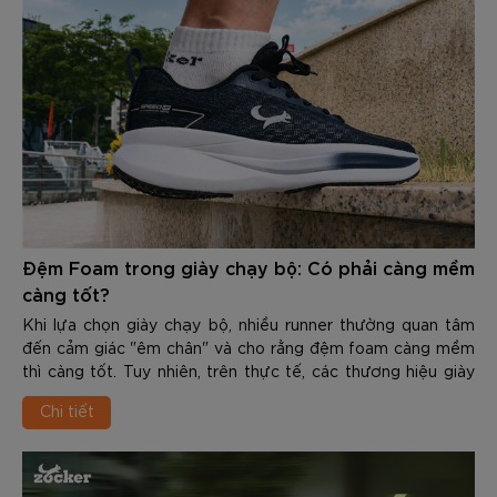
Đệm Foam trong giày chạy bộ: Có phải càng mềm
càng tốt?
Khi lựa chọn giày chạy bộ, nhiều runner thường quan tâm
đến cảm giác "êm chân" và cho rằng đệm foam càng mềm
thì càng tốt. Tuy nhiên, trên thực tế, các thương hiệu giày
chạy hiện nay không còn chỉ tập trung vào việc tạo ra lớp
Chi tiết
đệm mềm nhất, mà hướng đến sự cân bằng giữa giảm chấn
và hiệu suất vận động.