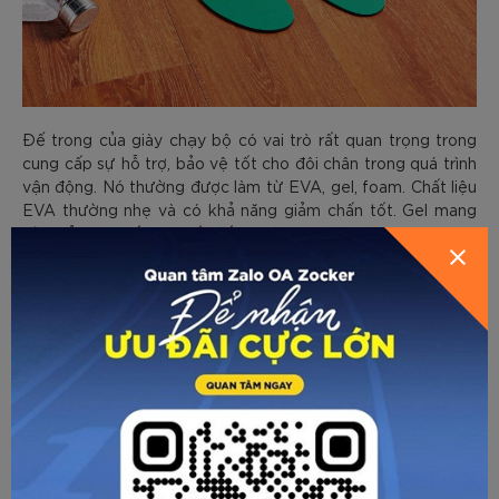
Đế trong của giày chạy bộ có vai trò rất quan trọng trong
cung cấp sự hỗ trợ, bảo vệ tốt cho đôi chân trong quá trình
vận động. Nó thường được làm từ EVA, gel, foam. Chất liệu
EVA thường nhẹ và có khả năng giảm chấn tốt. Gel mang
tới khả năng hấp thụ sốc tối ưu, trong khi foam mang lại sự
thoải mái cùng khả năng hỗ trợ tốt.
Một số đế trong được thiết kế để hỗ trợ vòm chân, phân
phối đều trọng lượng cơ thể, giảm áp lực lên chân. Một số
loại cao cấp hơn có thể điều chỉnh lại để đáp ứng hình dạng
cũng như kích thước chân của người dùng. Nó rất hữu ích
với những người có vấn đề liên quan tới cấu trúc chân.
Đế trong có thể được thiết kế theo cấu trúc lưới để giúp
bàn chân được khô ráo, thoải mái trong suốt quá trình chạy.
Nó cũng cần phải bám chặt vào giày, không bị xê dịch.