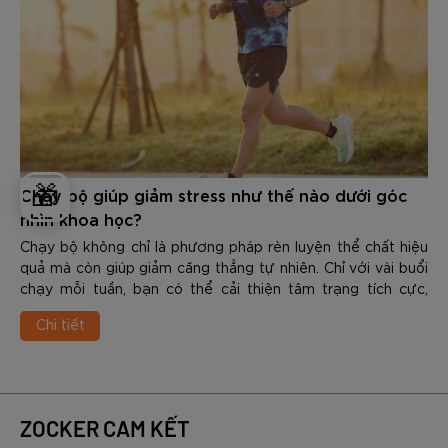
🎁
Chạy bộ giúp giảm stress như thế nào dưới góc
nhìn khoa học?
Chạy bộ không chỉ là phương pháp rèn luyện thể chất hiệu
quả mà còn giúp giảm căng thẳng tự nhiên. Chỉ với vài buổi
chạy mỗi tuần, bạn có thể cải thiện tâm trạng tích cực,
nâng cao chất lượng giấc ngủ và gia tăng khả năng chống
Chi tiết
chịu áp lực trong cuộc sống. Vậy Chạy bộ giúp giảm stress
như thế nào dưới góc nhìn khoa học? Trong nội dung dưới
đây các bạn hãy cùng Zocker tìm hiểu chi tiết nhé.
ZOCKER CAM KẾT