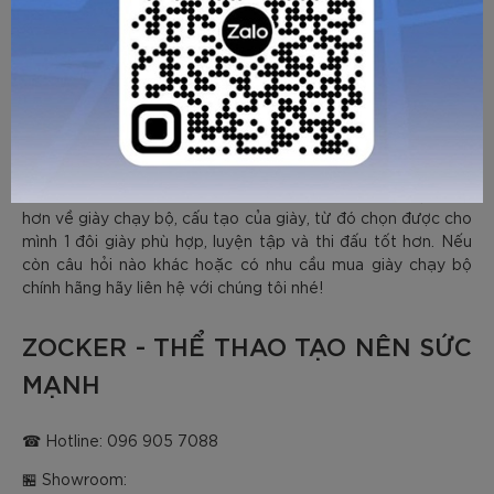
Một số giày chạy cho phép người dùng thay thế đế trong
để phù hợp với nhu cầu cá nhân. Nó cũng cho phép tùy
chỉnh sự hỗ trợ, cảm giác của giày. Nếu như các bạn cảm
thấy không thoải mái hoặc là có vấn đề về chân khi chạy thì
việc thay đổi, nâng cấp đế trong cũng có thể cải thiện sự hỗ
trợ cũng như giảm nguy cơ chấn thương.
Phân tích đế giày chạy bộ
Zocker
Trên đây là một số
từ
Sport
. Mong rằng qua thông tin trong bài viết các bạn hiểu
hơn về giày chạy bộ, cấu tạo của giày, từ đó chọn được cho
mình 1 đôi giày phù hợp, luyện tập và thi đấu tốt hơn. Nếu
còn câu hỏi nào khác hoặc có nhu cầu mua giày chạy bộ
chính hãng hãy liên hệ với chúng tôi nhé!
ZOCKER - THỂ THAO TẠO NÊN SỨC
MẠNH
☎ Hotline: 096 905 7088
🏪 Showroom: