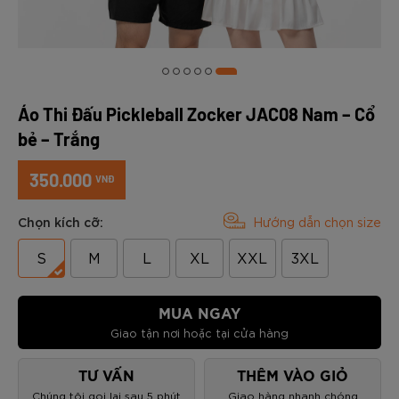
Áo Thi Đấu Pickleball Zocker JAC08 Nam – Cổ
bẻ – Trắng
350.000
VNĐ
Chọn kích cỡ:
Hướng dẫn chọn size
S
M
L
XL
XXL
3XL
MUA NGAY
Giao tận nơi hoặc tại cửa hàng
TƯ VẤN
THÊM VÀO GIỎ
Chúng tôi gọi lại sau 5 phút
Giao hàng nhanh chóng