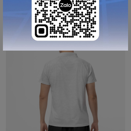
áo này là lựa chọn đáng tin cậy cho những ai đang tìm kiếm
một mẫu áo thể thao vừa đẹp, vừa thoải mái và sử dụng lâu
dài.
GỬI TƯ VẤN
HỦY