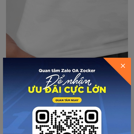
GỬI THÔNG TIN ĐỂ ZOCKER TƯ
HƯỚNG DẪN CHỌN SIZE
VẤN CHO BẠN
Áo Thi Đấu Pickleball Zocker JAC08 Nam – Cổ bẻ – Trắng
có tính ứng dụng cao, phù hợp để mặc khi thi đấu pickleball,
tập gym, chạy bộ hoặc làm đồng phục câu lạc bộ. Với thiết
kế cổ bẻ lịch sự và cảm giác mặc dễ chịu, sản phẩm cũng
có thể sử dụng như đồng phục công ty cao cấp trong các
hoạt động thường ngày.
Nhờ độ bền tốt, khả năng giữ form và dễ bảo quản, chiếc