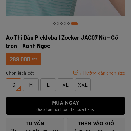
Áo Thi Đấu Pickleball Zocker JAC07 Nữ – Cổ
tròn – Xanh Ngọc
289.000
VNĐ
Chọn kích cỡ:
Hướng dẫn chọn size
S
M
L
XL
XXL
MUA NGAY
Giao tận nơi hoặc tại cửa hàng
TƯ VẤN
THÊM VÀO GIỎ
Chúng tôi gọi lại sau 5 phút
Giao hàng nhanh chóng