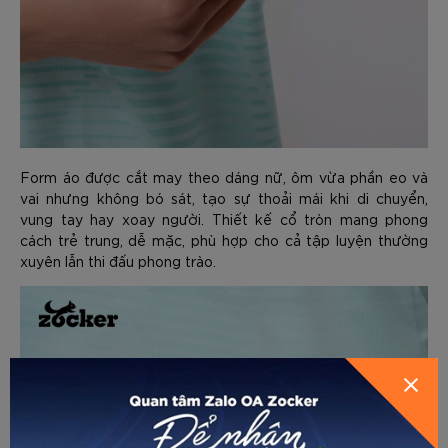
Form áo được cắt may theo dáng nữ, ôm vừa phần eo và
vai nhưng không bó sát, tạo sự thoải mái khi di chuyển,
vung tay hay xoay người. Thiết kế cổ tròn mang phong
cách trẻ trung, dễ mặc, phù hợp cho cả tập luyện thường
xuyên lẫn thi đấu phong trào.
GỬI THÔNG TIN ĐỂ ZOCKER TƯ
HƯỚNG DẪN CHỌN SIZE
VẤN CHO BẠN