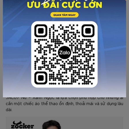
Không chỉ dùng cho Pickleball, áo còn thích hợp cho cầu
lông, chạy bộ, gym hoặc các hoạt động thể thao hàng ngày.
Với đặc tính bền, ít xù lông, dễ giặt và nhanh khô, Zocker
JAC07 Nữ – Xanh Ngọc là lựa chọn phù hợp cho những ai
cần một chiếc áo thể thao ổn định, thoải mái và sử dụng lâu
GỬI TƯ VẤN
HỦY
dài.