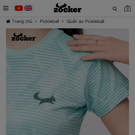
0
Trang chủ
Pickleball
Quần áo Pickleball
TIẾP TỤC MUA HÀNG