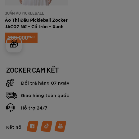
QUẦN ÁO PICKLEBALL
Áo Thi Đấu Pickleball Zocker
JAC07 Nữ – Cổ tròn – Xanh
Ngọc
289.000
VNĐ
🎁
ZOCKER CAM KẾT
Đổi trả hàng 07 ngày
Giao hàng toàn quốc
Hỗ trợ 24/7
:
Kết nối