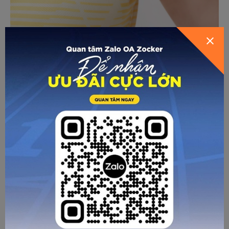
GỬI THÔNG TIN ĐỂ ZOCKER TƯ
HƯỚNG DẪN CHỌN SIZE
VẤN CHO BẠN
Form áo nữ được thiết kế gọn gàng, ôm nhẹ theo dáng
người nhưng vẫn đảm bảo sự thoải mái khi vận động. Cổ
tròn đơn giản, dễ mặc, không gây cấn hay khó chịu vùng cổ.