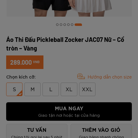
Áo Thi Đấu Pickleball Zocker JAC07 Nữ – Cổ
tròn – Vàng
289.000
VNĐ
Chọn kích cỡ:
Hướng dẫn chọn size
S
M
L
XL
XXL
MUA NGAY
Giao tận nơi hoặc tại cửa hàng
TƯ VẤN
THÊM VÀO GIỎ
Chúng tôi gọi lại sau 5 phút
Giao hàng nhanh chóng