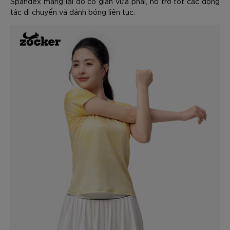
Spandex mang lại độ co giãn vừa phải, hỗ trợ tốt các động
tác di chuyển và đánh bóng liên tục.