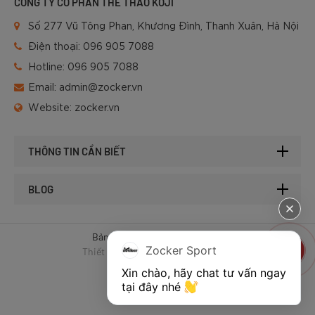
CÔNG TY CỔ PHẦN THỂ THAO KOJI
Số 277 Vũ Tông Phan, Khương Đình, Thanh Xuân, Hà Nội
Điện thoại:
096 905 7088
Hotline:
096 905 7088
Email:
admin@zocker.vn
Website:
zocker.vn
THÔNG TIN CẦN BIẾT
BLOG
Bản quyền © 2025 của Zocker.
Zocker Sport
Thiết kế website & SEO - Tất Thành
Xin chào, hãy chat tư vấn ngay 
tại đây nhé 