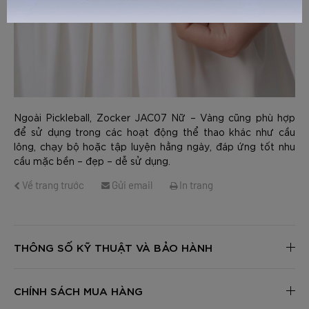
GỬI TƯ VẤN
HỦY
Ngoài Pickleball, Zocker JAC07 Nữ – Vàng cũng phù hợp
để sử dụng trong các hoạt động thể thao khác như cầu
lông, chạy bộ hoặc tập luyện hằng ngày, đáp ứng tốt nhu
cầu mặc bền – đẹp – dễ sử dụng.
Về trang trước
Gửi email
In trang
THÔNG SỐ KỸ THUẬT VÀ BẢO HÀNH
CHÍNH SÁCH MUA HÀNG