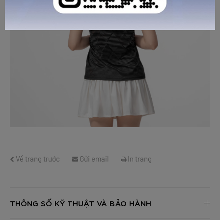
GỬI TƯ VẤN
HỦY
Về trang trước
Gửi email
In trang
THÔNG SỐ KỸ THUẬT VÀ BẢO HÀNH