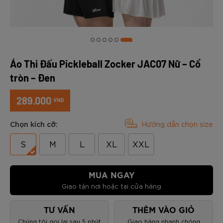
Áo Thi Đấu Pickleball Zocker JAC07 Nữ – Cổ
tròn – Đen
289.000
VNĐ
Chọn kích cỡ:
Hướng dẫn chọn size
S
M
L
XL
XXL
MUA NGAY
Giao tận nơi hoặc tại cửa hàng
TƯ VẤN
THÊM VÀO GIỎ
Chúng tôi gọi lại sau 5 phút
Giao hàng nhanh chóng