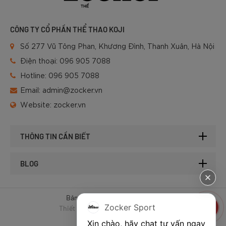
CÔNG TY CỔ PHẦN THỂ THAO KOJI
Số 277 Vũ Tông Phan, Khương Đình, Thanh Xuân, Hà Nội
Điện thoại:
096 905 7088
Hotline:
096 905 7088
Email:
admin@zocker.vn
Website:
zocker.vn
THÔNG TIN CẦN BIẾT
BLOG
Bản quyền © 2025 của Zocker.
Zocker Sport
Thiết kế website & SEO - Tất Thành
Xin chào, hãy chat tư vấn ngay 