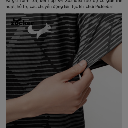
và giữ form tốt, kết hợp 8% Spandex tạo độ co giãn linh
hoạt, hỗ trợ các chuyển động liên tục khi chơi Pickleball.