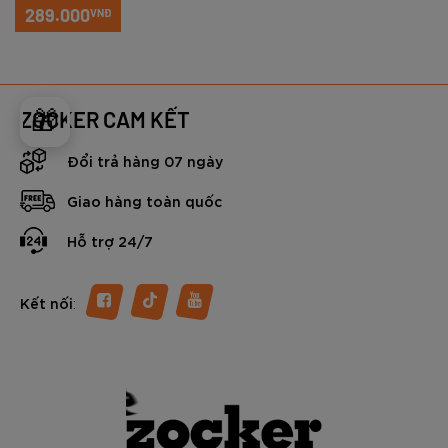
289.000
VNĐ
🎁
ZOCKER CAM KẾT
Đổi trả hàng 07 ngày
Giao hàng toàn quốc
Hỗ trợ 24/7
:
Kết nối