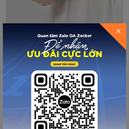
GỬI THÔNG TIN ĐỂ ZOCKER TƯ
HƯỚNG DẪN CHỌN SIZE
VẤN CHO BẠN
Thiết kế cổ tròn đơn giản, dễ mặc, không gây cấn hay khó
chịu vùng cổ. Form áo nữ được điều chỉnh gọn gàng, tôn
dáng vừa phải nhưng vẫn đảm bảo sự thoải mái khi di
chuyển trên sân.
Ngoài Pickleball, Zocker JAC07 Nữ – Đen còn phù hợp để
sử dụng trong các hoạt động thể thao khác như cầu lông,
chạy bộ hoặc tập luyện hằng ngày, mang lại cảm giác tiện
lợi và bền bỉ khi sử dụng lâu dài.