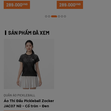
Trắng xanh
Đỏ
289.000
289.000
VNĐ
VNĐ
SẢN PHẨM ĐÃ XEM
QUẦN ÁO PICKLEBALL
Áo Thi Đấu Pickleball Zocker
JAC07 Nữ – Cổ tròn – Đen