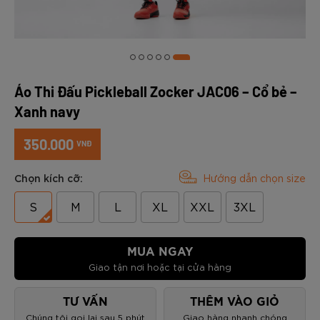
Áo Thi Đấu Pickleball Zocker JAC06 – Cổ bẻ –
Xanh navy
350.000
VNĐ
Chọn kích cỡ:
Hướng dẫn chọn size
S
M
L
XL
XXL
3XL
MUA NGAY
Giao tận nơi hoặc tại cửa hàng
TƯ VẤN
THÊM VÀO GIỎ
Chúng tôi gọi lại sau 5 phút
Giao hàng nhanh chóng