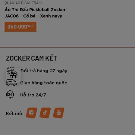
QUẦN ÁO PICKLEBALL
Áo Thi Đấu Pickleball Zocker
JAC06 – Cổ bẻ – Xanh navy
350.000
VNĐ
ZOCKER CAM KẾT
Đổi trả hàng 07 ngày
🎁
Giao hàng toàn quốc
Hỗ trợ 24/7
:
Kết nối