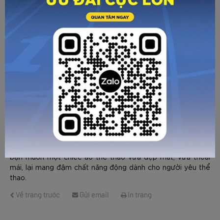
Sự kết hợp giữa tông navy trầm và sắc đỏ nổi bật giúp
người mặc trở nên tự tin và nổi bật trên sân hơn, đặc biệt là
dưới ánh sáng mạnh. Phiên bản này phù hợp cho cả luyện
tập, thi đấu Pickleball, cầu lông, tennis, hoặc dùng trong các
buổi vận động ngoài trời.
Zocker JAC06 – Xanh Navy
là lựa chọn đáng cân nhắc nếu
bạn muốn một chiếc áo thể thao vừa đẹp mắt, vừa thoải
mái, lại mang đậm chất năng động dành cho người yêu thể
thao.
GỬI TƯ VẤN
HỦY
Về trang trước
Gửi email
In trang