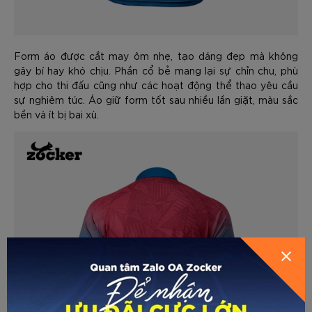
Form áo được cắt may ôm nhẹ, tạo dáng đẹp mà không
gây bí hay khó chịu. Phần cổ bẻ mang lại sự chỉn chu, phù
hợp cho thi đấu cũng như các hoạt động thể thao yêu cầu
sự nghiêm túc. Áo giữ form tốt sau nhiều lần giặt, màu sắc
bền và ít bị bai xù.
GỬI THÔNG TIN ĐỂ ZOCKER TƯ
HƯỚNG DẪN CHỌN SIZE
VẤN CHO BẠN