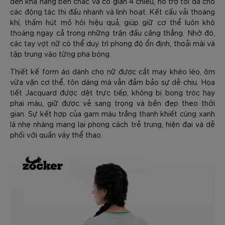
đến khả năng bền chắc và co giãn 4 chiều, hỗ trợ tối đa cho
các động tác thi đấu nhanh và linh hoạt. Kết cấu vải thoáng
khí, thấm hút mồ hôi hiệu quả, giúp giữ cơ thể luôn khô
thoáng ngay cả trong những trận đấu căng thẳng. Nhờ đó,
các tay vợt nữ có thể duy trì phong độ ổn định, thoải mái và
tập trung vào từng pha bóng.
Thiết kế form áo dành cho nữ được cắt may khéo léo, ôm
vừa vặn cơ thể, tôn dáng mà vẫn đảm bảo sự dễ chịu. Họa
tiết Jacquard được dệt trực tiếp, không bị bong tróc hay
phai màu, giữ được vẻ sang trọng và bền đẹp theo thời
gian. Sự kết hợp của gam màu trắng thanh khiết cùng xanh
lá nhẹ nhàng mang lại phong cách trẻ trung, hiện đại và dễ
phối với quần váy thể thao.