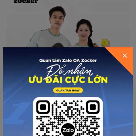
GỬI THÔNG TIN ĐỂ ZOCKER TƯ
HƯỚNG DẪN CHỌN SIZE
VẤN CHO BẠN
Với JAC05 phiên bản nữ, phái đẹp sẽ luôn tự tin, nổi bật và
sẵn sàng thể hiện phong cách riêng trên sân Pickleball.