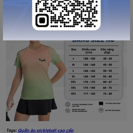
GỬI TƯ VẤN
HỦY
Tags:
Quần áo pickleball cao cấp