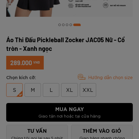
Áo Thi Đấu Pickleball Zocker JAC05 Nữ - Cổ
tròn - Xanh ngọc
289.000
VNĐ
Chọn kích cỡ:
Hướng dẫn chọn size
S
M
L
XL
XXL
MUA NGAY
Giao tận nơi hoặc tại cửa hàng
TƯ VẤN
THÊM VÀO GIỎ
Chúng tôi gọi lại sau 5 phút
Giao hàng nhanh chóng