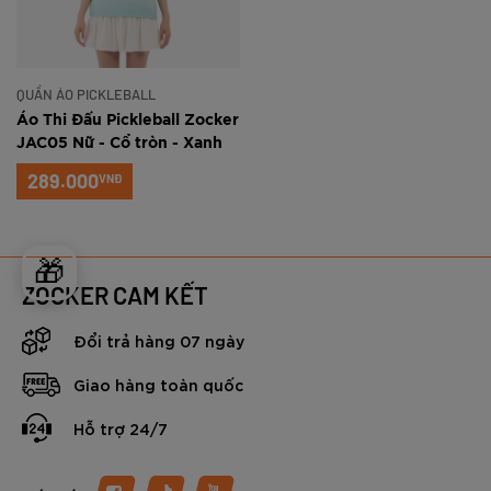
QUẦN ÁO PICKLEBALL
Áo Thi Đấu Pickleball Zocker
JAC05 Nữ - Cổ tròn - Xanh
ngọc
289.000
VNĐ
🎁
ZOCKER CAM KẾT
Đổi trả hàng 07 ngày
Giao hàng toàn quốc
Hỗ trợ 24/7