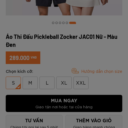
Áo Thi Đấu Pickleball Zocker JAC01 Nữ - Màu
Đen
289.000
VNĐ
Chọn kích cỡ:
Hướng dẫn chọn size
S
M
L
XL
XXL
MUA NGAY
Giao tận nơi hoặc tại cửa hàng
TƯ VẤN
THÊM VÀO GIỎ
Chúng tôi gọi lại sau 5 phút
Giao hàng nhanh chóng