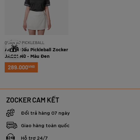
QUẦN ÁO PICKLEBALL
🎁
Áo Thi Đấu Pickleball Zocker
JAC01 Nữ - Màu Đen
289.000
VNĐ
ZOCKER CAM KẾT
Đổi trả hàng 07 ngày
Giao hàng toàn quốc
Hỗ trợ 24/7