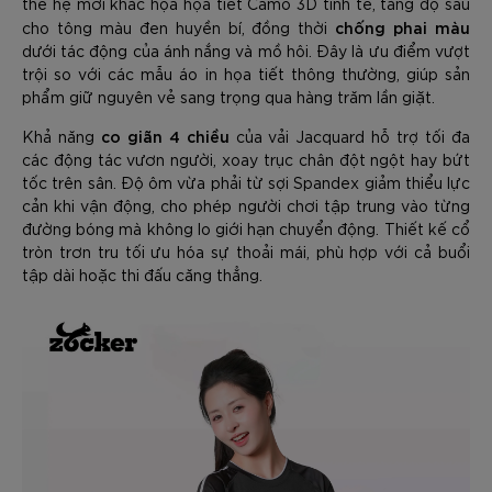
thế hệ mới khắc họa họa tiết Camo 3D tinh tế, tăng độ sâu
chống phai màu
cho tông màu đen huyền bí, đồng thời
dưới tác động của ánh nắng và mồ hôi. Đây là ưu điểm vượt
trội so với các mẫu áo in họa tiết thông thường, giúp sản
phẩm giữ nguyên vẻ sang trọng qua hàng trăm lần giặt.
co giãn 4 chiều
Khả năng
của vải Jacquard hỗ trợ tối đa
các động tác vươn người, xoay trục chân đột ngột hay bứt
tốc trên sân. Độ ôm vừa phải từ sợi Spandex giảm thiểu lực
cản khi vận động, cho phép người chơi tập trung vào từng
đường bóng mà không lo giới hạn chuyển động. Thiết kế cổ
tròn trơn tru tối ưu hóa sự thoải mái, phù hợp với cả buổi
tập dài hoặc thi đấu căng thẳng.