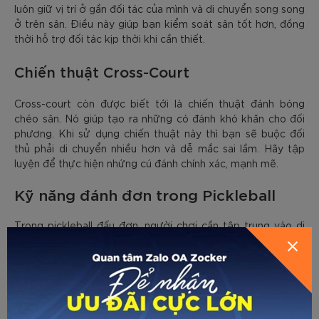
luôn giữ vị trí ở gần đối tác của mình và di chuyển song song
ở trên sân. Điều này giúp bạn kiểm soát sân tốt hơn, đồng
thời hỗ trợ đối tác kịp thời khi cần thiết.
Chiến thuật Cross-Court
Cross-court còn được biết tới là chiến thuật đánh bóng
chéo sân. Nó giúp tạo ra những có đánh khó khăn cho đối
phương. Khi sử dụng chiến thuật này thì bạn sẽ buộc đối
thủ phải di chuyển nhiều hơn và dễ mắc sai lầm. Hãy tập
luyện để thực hiện nhứng cú đánh chính xác, mạnh mẽ.
Kỹ năng đánh đơn trong Pickleball
Trong pickleball đấu đơn, người chơi cần tập trung vào di
chuyển linh hoạt và kiểm soát thể lực.
Chiến thuật đánh đơn
chủ yếu là điều bóng sang hai góc sân, tạo khoảng trống
buộc đối thủ di chuyển nhiều. Sử dụng cú đánh chính xác,
biến tốc độ và nhịp độ sẽ giúp chiếm ưu thế.