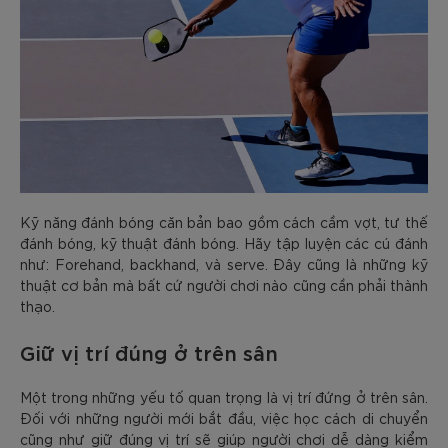
Kỹ năng đánh bóng căn bản bao gồm cách cầm vợt, tư thế
đánh bóng, kỹ thuật đánh bóng. Hãy tập luyện các cú đánh
như: Forehand, backhand, và serve. Đây cũng là những kỹ
thuật cơ bản mà bất cứ người chơi nào cũng cần phải thành
thạo.
Giữ vị trí đúng ở trên sân
Một trong những yếu tố quan trọng là vị trí đứng ở trên sân.
Đối với những người mới bắt đầu, việc học cách di chuyển
cũng như giữ đúng vị trí sẽ giúp người chơi dễ dàng kiểm