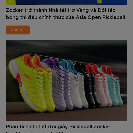
Zocker trở thành Nhà tài trợ Vàng và Đối tác
bóng thi đấu chính thức của Asia Open Pickleball
Championships 2026
Chi tiết
Phân tích chi tiết đôi giày Pickleball Zocker