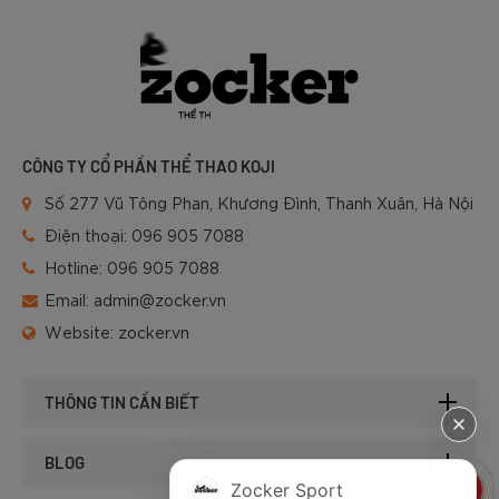
CÔNG TY CỔ PHẦN THỂ THAO KOJI
Số 277 Vũ Tông Phan, Khương Đình, Thanh Xuân, Hà Nội
Điện thoại:
096 905 7088
Hotline:
096 905 7088
Email:
admin@zocker.vn
Website:
zocker.vn
THÔNG TIN CẦN BIẾT
BLOG
Zocker Sport