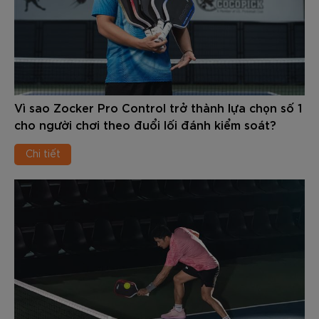
Vì sao Zocker Pro Control trở thành lựa chọn số 1
cho người chơi theo đuổi lối đánh kiểm soát?
Chi tiết