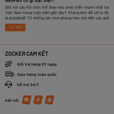
NeoFlex có gì đặc biệt?
Đối với câu hỏi môn thể thao nào phát triển nhanh nhất tại
Việt Nam trong mấy năm gần đây? Không khó để chỉ ra đó
là pickleball! Từ những sân chơi phong trào cho đến các giải
đấu chuyên nghiệp, số lượng người tham gia bộ môn này
Chi tiết
ngày càng tăng mạnh. Cùng với sự phát triển đó, nhu cầu về
các trang thiết bị chuyên dụng cũng ngày càng được quan
tâm nhiều - đặc biệt là giày được sử dụng trong tập luyện
và thi đấu.
Nắm bắt được xu hướng, Zocker đã cho ra mắt NeoFlex -
ZOCKER CAM KẾT
dòng giày pickleball chuyên nghiệp, được thiết kế dành
riêng cho những người chơi đề cao tốc độ, sự linh hoạt,
Đổi trả hàng 07 ngày
cùng khả năng kiểm soát chuyển động. Với mức giá thuộc
phân khúc tầm trung - cận cao cấp, “thành viên” mới của
Giao hàng toàn quốc
nhà Sóc đang thu hút sự quan tâm đông đảo của người chơi
bóng vợt tại Việt Nam.
Hỗ trợ 24/7
Vậy đôi giày Pickleball Zocker NeoFlex có gì đặc biệt?
Trong nội dung dưới đây chúng ta sẽ cùng tìm hiểu chi tiết
nhé.
:
Kết nối