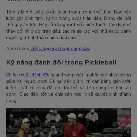
Tâm lý là một yếu tố rất quan trọng trong thể thao. Bạn cần
luôn giữ bình tĩnh, tự tin trong suốt trận đấu. Đừng để đối
thủ gây áp lực. Hãy sử dụng một số chiến thuật tâm lý như
thay đổi nhịp độ trận đấu, tạo ra áp lực với những cú đánh
mạnh, giữ tinh thần chiến đấu cao.
Xem thêm:
Tổng hợp kỹ thuật nâng cao
Kỹ năng đánh đôi trong Pickleball
Chiến thuật đánh đôi
quan trọng nhất là phối hợp nhịp nhàng
giữa hai người chơi. Cả hai cần giữ vị trí cân bằng gần lưới,
kiểm soát cú dink để ép đối thủ và tận dụng cơ hội tấn
công. Giao tiếp tốt và chia sân hợp lý sẽ quyết định thành
công.