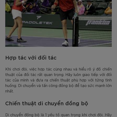
Hợp tác với đối tác
Khi chơi đôi, việc hợp tác cùng nhau và hiểu rõ ý đồ chiến
thuật của đối tác rất quan trọng. Hãy luôn giao tiếp với đối
tác của mình và đưa ra chiến thuật phù hợp với từng tình
huống. Di chuyển và tấn công đồng bộ để tạo sức mạnh lớn
nhất.
Chiến thuật di chuyển đồng bộ
Di chuyển đồng bộ là 1 yếu tố quan trọng khi chơi đôi. Hãy