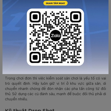
Kiểm soát sân chơi
Trong chơi đơn thì việc kiểm soát sân chơi là yếu tố có vai
trò quyết định. Hãy luôn giữ vị trí ở khu vực giữa sân, di
chuyển nhanh chóng đẻ đón nhận các pha tấn công từ đối
thủ. Sử dụng các cú đánh sâu, mạnh để buộc đối thủ phải di
chuyển nhiều.
Kỹ thuật Drop Shot