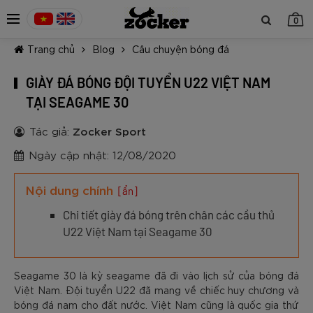
0
Trang chủ
Blog
Câu chuyện bóng đá
GIÀY ĐÁ BÓNG ĐỘI TUYỂN U22 VIỆT NAM
TẠI SEAGAME 30
Tác giả:
Zocker Sport
TIẾP TỤC MUA HÀNG
Ngày cập nhật: 12/08/2020
Nội dung chính
[ẩn]
Chi tiết giày đá bóng trên chân các cầu thủ
U22 Việt Nam tại Seagame 30
Seagame 30 là kỳ seagame đã đi vào lịch sử của bóng đá
Việt Nam. Đội tuyển U22 đã mang về chiếc huy chương và
bóng đá nam cho đất nước. Việt Nam cũng là quốc gia thứ