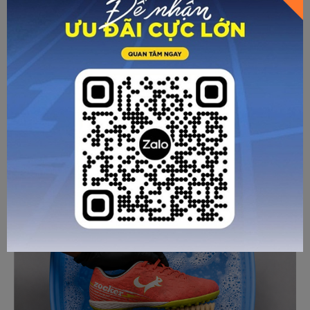
Công nghệ được sử dụng trên giày Adidas Nemeziz 2020,
những cầu thủ sử dụng Nemeziz thường là những người
chơi tấn công. Nếu như X chú trọng vào khả năng dứt điểm,
thì Nemeziz giúp tối ưu hóa kĩ năng của người chơi. Nó giúp
cầu thủ xoay xở linh hoạt trong các không gian hẹp, đặc
biệt lợi hại trong các tình huống bị kèm chặt.
Về trang trước
Gửi email
In trang
CÁC BÀI VIẾT KHÁC