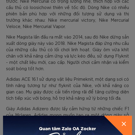
trước. Nike Mercurial có trọng lượng nhẹ, thích hợp với các
cầu thủ có loosichowi thiên về tốc độ. Dòng Nike có nhiều
phiên bản phù hợp với những đối tượng sử dụng và thị
trường khác nhau: Nike mercurial victory, Nike Mercurial
Veloce, Nike Mercurial Vapor.
Nike Magista lần đầu ra mắt vào 2014, sau đó Nike dừng sản
xuất dòng giày này vào 2018. Nike Magista đáp ứng nhu cầu
của những cầu thủ có lối chơi linh hoạt. Giày ôm vừa khít
chân với khả năng cảm ứng và lực kéo đều, sử dụng Flyknit
- một chất liệu mới, cao cấp. Người chơi cảm nhận và kiểm
soát bóng tốt hơn.
Adidas ACE 16.1 sử dụng vật liệu Primeknit, một dạng sơi có
tính năng tương tự như flyknit của Nike, với khả năng co
gian cao. Mu giày được cải tiến rộng rãi để tăng cường diện
tích tiếp xúc với bóng, hỗ trợ khả năng xử lý bóng tối đa.
Giày Adidas Adizero được lấy cảm hứng từ những chiếc F1
của Mclaren. Adidas mong muốn tạo ra một dòng giày sở
hữu tốc độ tối đa. Adidas Adizero có cấu trúc linh hoạt, có
thể thay đổi theo nhu cầu của người dùng. Nó phù hợp với
những cầu thủ có lối chơi thiên về tốc độ và sự linh hoạt.