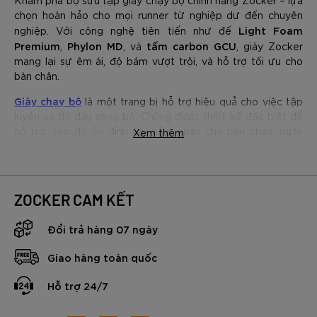
chọn hoàn hảo cho mọi runner từ nghiệp dư đến chuyên
Light Foam
nghiệp. Với công nghệ tiên tiến như đế
Premium
Phylon MD
tấm carbon GCU
,
, và
, giày Zocker
mang lại sự êm ái, độ bám vượt trội, và hỗ trợ tối ưu cho
bàn chân.
Giày chạy bộ
là một trang bị hỗ trợ hiệu quả cho việc tập
luyện và thi đấu chạy bộ. Chúng được thiết kế đặc biệt để
hỗ trợ, tạo độ ổn định và giảm chấn cho bàn chân, ngăn
Xem thêm
ngừa chấn thương và cải thiện hiệu suất chạy.
Các mẫu giày chạy bộ tốt nhất tại
Zocker
ZOCKER CAM KẾT
Đổi trả hàng 07 ngày
Sản phẩm
Màu sắc
Giao hàng toàn quốc
- Đ
Hỗ trợ 24/7
êm á
Xanh – đen | Cam –
Giày chạy bộ Zocker Ultra
vàng | Đen – cam
- Sợi