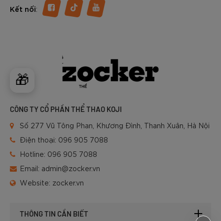
Light
| Đen
:
Kết nối
- Ló
mass
- Đ
🎁
Đỏ | Xanh dương
đàn h
Giày chạy bộ Zocker Speed up
| Xanh lá | Đen | Tím
Upp
-
| Đen cam
CÔNG TY CỔ PHẦN THỂ THAO KOJI
hạn 
Số 277 Vũ Tông Phan, Khương Đình, Thanh Xuân, Hà Nội
Điện thoại:
096 905 7088
Cô
-
Hotline:
096 905 7088
tấm 
chân
Email:
admin@zocker.vn
Giày chạy bộ Zocker Speed
Website:
zocker.vn
Xanh Neon | Đen
Light
(Half Carbon)
carb
- U
THÔNG TIN CẦN BIẾT