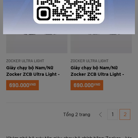
GỬI TƯ VẤN
HỦY
ZOCKER ULTRA LIGHT
ZOCKER ULTRA LIGHT
Giày chạy bộ Nam/Nữ
Giày chạy bộ Nam/Nữ
Zocker ZCB Ultra Light -
Zocker ZCB Ultra Light -
Đen
Xám
690.000
690.000
VNĐ
VNĐ
1
2
Tổng 2 trang
Khám phá bộ sưu tập giày chạy bộ chính hãng Zocker – lựa