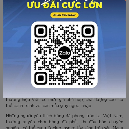
Zocker Inspire cũng được đánh giá cao về ngoại hình, thiết
kế, với 4 phiên bản màu: Trắng, cam, xanh ngọc, xanh
chuối… phù hợp với sở thích. Các phiên bản đều sử dụng
cùng tông màu, từ upper, đế, đế đinh, cho tới lưỡi gà và dây
giày. Điểm nhấn đến từ các chấm tròn nhỏ ở nửa thân trên
và các đường kẻ mảnh đan xen ở nửa thân dưới, tạo nét trẻ
trung năng động.
Ngay từ cách đặt tên Inspire (Truyền cảm hứng) và lựa
chọn gương mặt đại diện (Tiền vệ đội trưởng của đội tuyển
Việt Nam - Đỗ Hùng Dũng, một mẫu cầu thủ đã vượt qua
rất nhiều khó khăn, thử thách để vươn tới thành công) cho
Zocker
thấy sự nghiêm túc và chỉn chu của đội ngũ
trong
việc mang đến cho người tiêu dùng một sản phẩm mang
thương hiệu Việt có mức giá phù hợp, chất lượng cao, có
thể cạnh tranh với các mẫu giày ngoại nhập.
Những người yêu thích bóng đá phong trào tại Việt Nam,
thường xuyên chơi bóng đá phủi, thi đấu bán chuyên
nghiệp… có thể cùng Zocker Inspire tỏa sáng trên sân. Mang