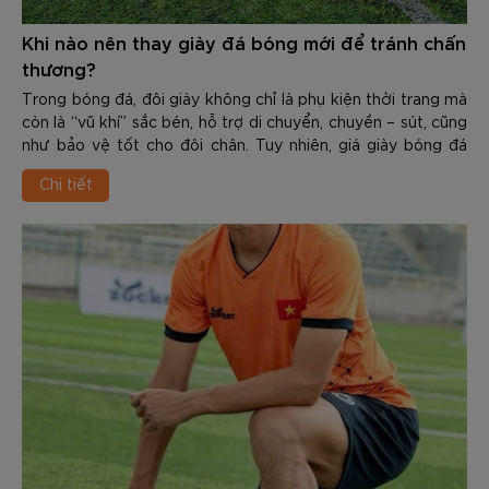
Khi nào nên thay giày đá bóng mới để tránh chấn
thương?
Trong bóng đá, đôi giày không chỉ là phụ kiện thời trang mà
còn là “vũ khí” sắc bén, hỗ trợ di chuyển, chuyền – sút, cũng
như bảo vệ tốt cho đôi chân. Tuy nhiên, giá giày bóng đá
chính hãng của các thương hiệu không hề rẻ, từ một tới vài
Chi tiết
triệu. Do đó, nhiều người có thói quen dùng cho tới khi
upper rách nát, đế mòn vẹt, thậm chí bong keo mới chịu
thay. Đây là sai lầm nghiêm trọng, tiềm ẩn các chấn thương
nguy hiểm.
Việc nhận biết Khi nào nên thay giày đá bóng mới để tránh
chấn thương là kỹ năng quan trọng giúp bảo vệ đôi chân
cũng như duy trì phong độ đỉnh cao. Trong nội dung dưới
đây các bạn hãy cùng Zocker tìm hiểu chi tiết về chủ đề
này nhé.