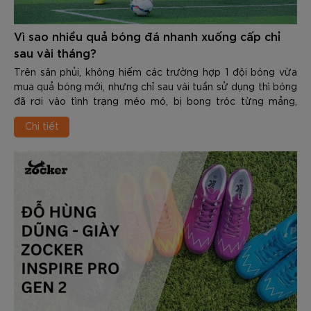
Vì sao nhiều quả bóng đá nhanh xuống cấp chỉ
sau vài tháng?
Trên sân phủi, không hiếm các trường hợp 1 đội bóng vừa
mua quả bóng mới, nhưng chỉ sau vài tuần sử dụng thì bóng
đã rơi vào tình trạng méo mó, bị bong tróc từng mảng,
thấm nước nặng nề hoặc là không còn giữ được hơi. Điều
Chi tiết
này không chỉ gây ra tình trạng lãng phí mà còn làm giảm
đáng kể cảm hứng thi đấu cũng như độ chính xác trong
từng pha bóng.
Vậy vì sao nhiều quả bóng đá nhanh xuống cấp chỉ sau vài
tháng? Và làm thế nào để chọn được 1 quả bóng đủ “trâu”
để đáp ứng & vượt qua được những thử thách khắc nghiệt
trên sân cỏ. Trong nội dung dưới đây các bạn hãy cùng
Zocker tìm hiểu chi tiết nhé.