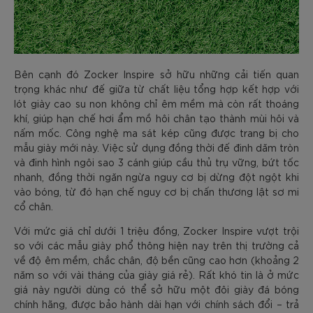
Bên cạnh đó Zocker Inspire sở hữu những cải tiến quan
trọng khác như đế giữa từ chất liệu tổng hợp kết hợp với
lót giày cao su non không chỉ êm mềm mà còn rất thoáng
khí, giúp hạn chế hơi ẩm mồ hôi chân tạo thành mùi hôi và
nấm mốc. Công nghệ ma sát kép cũng được trang bị cho
mẫu giày mới này. Việc sử dụng đồng thời đế đinh dăm tròn
và đinh hình ngôi sao 3 cánh giúp cầu thủ trụ vững, bứt tốc
nhanh, đồng thời ngăn ngừa nguy cơ bị dừng đột ngột khi
vào bóng, từ đó hạn chế nguy cơ bị chấn thương lật sơ mi
cổ chân.
Với mức giá chỉ dưới 1 triệu đồng, Zocker Inspire vượt trội
so với các mẫu giày phổ thông hiện nay trên thị trường cả
về độ êm mềm, chắc chân, độ bền cũng cao hơn (khoảng 2
năm so với vài tháng của giày giá rẻ). Rất khó tin là ở mức
giá này người dùng có thể sở hữu một đôi giày đá bóng
chính hãng, được bảo hành dài hạn với chính sách đổi – trả