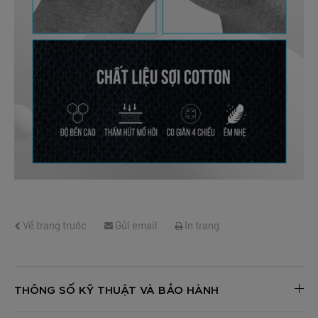
Về trang trước
Gửi email
In trang
THÔNG SỐ KỸ THUẬT VÀ BẢO HÀNH