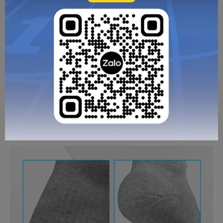
HƯỚNG DẪN CHỌN SIZE
GỬI TƯ VẤN
HỦY