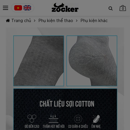
0
Trang chủ
Phụ kiện thể thao
Phụ kiện khác
TIẾP TỤC MUA HÀNG