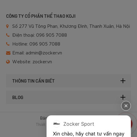
CÔNG TY CỔ PHẦN THỂ THAO KOJI
Số 277 Vũ Tông Phan, Khương Đình, Thanh Xuân, Hà Nội
Điện thoại:
096 905 7088
Hotline:
096 905 7088
Email:
admin@zocker.vn
Website:
zocker.vn
THÔNG TIN CẦN BIẾT
BLOG
Bản quyền © 2025 của Zocker.
Zocker Sport
Thiết kế website & SEO - Tất Thành
Xin chào, hãy chat tư vấn ngay 