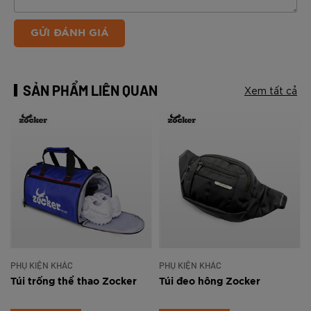
GỬI ĐÁNH GIÁ
SẢN PHẨM LIÊN QUAN
Xem tất cả
PHỤ KIỆN KHÁC
PHỤ KIỆN KHÁC
n
Túi trống thể thao Zocker
Túi đeo hông Zocker