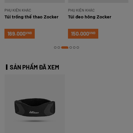
PHỤ KIỆN KHÁC
PHỤ KIỆN KHÁC
n
Túi trống thể thao Zocker
Túi đeo hông Zocker
169.000
150.000
VNĐ
VNĐ
SẢN PHẨM ĐÃ XEM