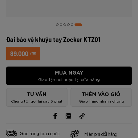
Đai bảo vệ khuỷu tay Zocker KTZ01
89.000
VNĐ
MUA NGAY
Giao tận nơi hoặc tại cửa hàng
TƯ VẤN
THÊM VÀO GIỎ
Chúng tôi gọi lại sau 5 phút
Giao hàng nhanh chóng
Giao hàng toàn quốc
Miễn phí đổi hàng