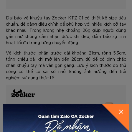
Đai bảo vệ khuỷu tay Zocker KTZ 01 có thiết kế size tiêu
chuẩn, dễ dàng điều chỉnh để phù hợp với nhiều kích cỡ tay
khác nhau. Trọng lượng nhẹ khoảng 26g giúp người dùng
gần như không cảm nhận được khi đeo, đảm bảo sự linh
hoạt tối đa trong từng chuyển động.
Về kích thước, phần trước dài khoảng 21cm, rộng 5.3cm,
tổng chiều dài khi mở lên đến 28cm, đủ để cố định chắc
chắn khuỷu tay mà vẫn gọn gàng. Lưu ý kích thước đo thủ
công có thể có sai số nhỏ, không ảnh hưởng đến trải
nghiệm sử dụng thực tế.
GỬI THÔNG TIN ĐỂ ZOCKER TƯ
VẤN CHO BẠN