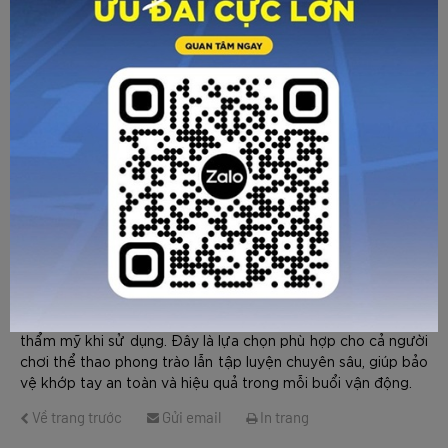
HƯỚNG DẪN CHỌN SIZE
Với các tùy chọn màu sắc hiện đại như đen xanh, đen xám
và xám hồng, đai bảo vệ khuỷu tay Zocker KTZ 01 không
chỉ đáp ứng tốt về mặt công năng mà còn đảm bảo tính
thẩm mỹ khi sử dụng. Đây là lựa chọn phù hợp cho cả người
chơi thể thao phong trào lẫn tập luyện chuyên sâu, giúp bảo
GỬI TƯ VẤN
HỦY
vệ khớp tay an toàn và hiệu quả trong mỗi buổi vận động.
Về trang trước
Gửi email
In trang