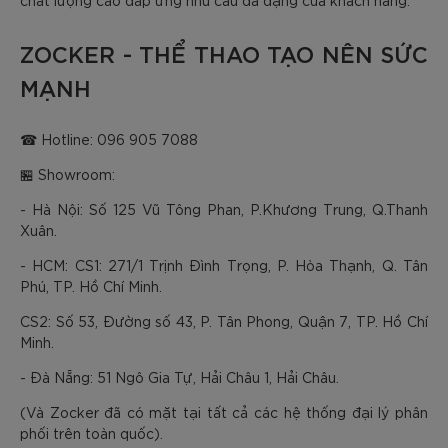
ZOCKER - THỂ THAO TẠO NÊN SỨC
MẠNH
☎ Hotline: 096 905 7088
🏪 Showroom:
- Hà Nội: Số 125 Vũ Tông Phan, P.Khương Trung, Q.Thanh
Xuân.
- HCM: CS1: 271/1 Trịnh Đình Trọng, P. Hòa Thạnh, Q. Tân
Phú, TP. Hồ Chí Minh.
CS2: Số 53, Đường số 43, P. Tân Phong, Quận 7, TP. Hồ Chí
Minh.
- Đà Nẵng: 51 Ngô Gia Tự, Hải Châu 1, Hải Châu.
(Và Zocker đã có mặt tại tất cả các hệ thống đại lý phân
phối trên toàn quốc).