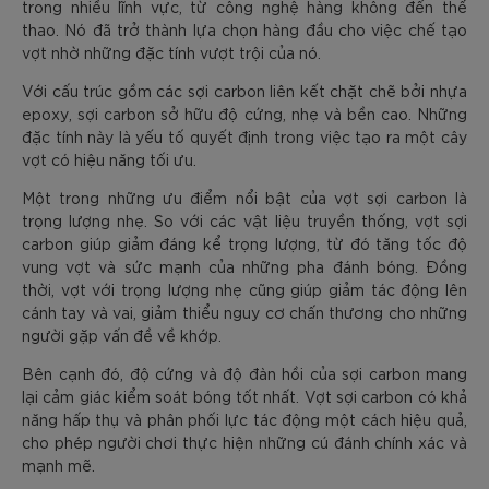
trong nhiều lĩnh vực, từ công nghệ hàng không đến thể
thao. Nó đã trở thành lựa chọn hàng đầu cho việc chế tạo
vợt nhờ những đặc tính vượt trội của nó.
Với cấu trúc gồm các sợi carbon liên kết chặt chẽ bởi nhựa
epoxy, sợi carbon sở hữu độ cứng, nhẹ và bền cao. Những
đặc tính này là yếu tố quyết định trong việc tạo ra một cây
vợt có hiệu năng tối ưu.
Một trong những ưu điểm nổi bật của vợt sợi carbon là
trọng lượng nhẹ. So với các vật liệu truyền thống, vợt sợi
carbon giúp giảm đáng kể trọng lượng, từ đó tăng tốc độ
vung vợt và sức mạnh của những pha đánh bóng. Đồng
thời, vợt với trọng lượng nhẹ cũng giúp giảm tác động lên
cánh tay và vai, giảm thiểu nguy cơ chấn thương cho những
người gặp vấn đề về khớp.
Bên cạnh đó, độ cứng và độ đàn hồi của sợi carbon mang
lại cảm giác kiểm soát bóng tốt nhất. Vợt sợi carbon có khả
năng hấp thụ và phân phối lực tác động một cách hiệu quả,
cho phép người chơi thực hiện những cú đánh chính xác và
mạnh mẽ.