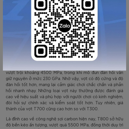
Nâng cấp từ T300, sợi carbon T700 sở hữu độ bền kéo
vượt trội khoảng 4500 MPa, trong khi mô đun đàn hồi vẫn
giữ nguyên ở mức 230 GPa. Nhờ vậy, vợt có độ cứng và độ
đàn hồi tốt hơn, mang lại cảm giác chơi chắc chắn và phản
hồi nhanh nhạy. Những loại vợt này thường được đánh giá
cao về hiệu suất và phù hợp với người chơi có kinh nghiệm,
đòi hỏi sự chính xác và kiểm soát tốt hơn. Tuy nhiên, giá
thành của vợt T700 cũng cao hơn so với T300.
Là đỉnh cao về công nghệ sợi carbon hiện nay, T800 sở hữu
độ bền kéo ấn tượng, vượt quá 5500 MPa, đồng thời duy trì