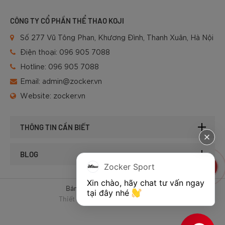
CÔNG TY CỔ PHẦN THỂ THAO KOJI
Số 277 Vũ Tông Phan, Khương Đình, Thanh Xuân, Hà Nội
Điện thoại:
096 905 7088
Hotline:
096 905 7088
Email:
admin@zocker.vn
Website:
zocker.vn
THÔNG TIN CẦN BIẾT
BLOG
Zocker Sport
Xin chào, hãy chat tư vấn ngay 
Bản quyền © 2025 của Zocker.
tại đây nhé 
Thiết kế website & SEO - Tất Thành