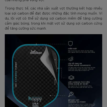
Trong thực tế, các nhà sản xuất vợt thường kết hợp nhiều
loại sợi carbon để đạt được những đặc tính mong muốn. Ví
dụ, lõi vợt có thể sử dụng sợi carbon mềm để tăng cường
cảm giác bóng, trong khi mặt vợt sử dụng sợi carbon cứng
để tăng cường sức mạnh.