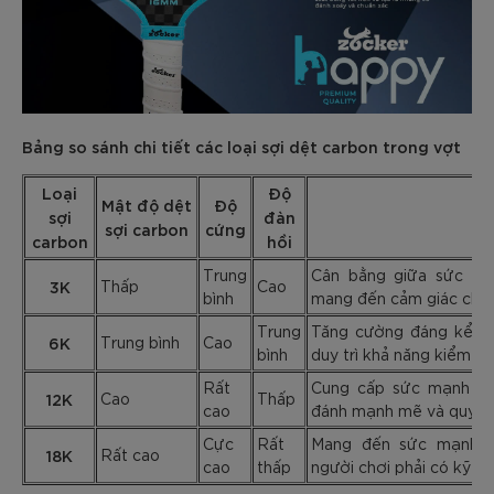
Bảng so sánh chi tiết các loại sợi dệt carbon trong vợt
Loại
Độ
Mật độ dệt
Độ
sợi
đàn
Đặ
sợi carbon
cứng
carbon
hồi
Trung
Cân bằng giữa sức mạ
3K
Thấp
Cao
bình
mang đến cảm giác chơi 
Trung
Tăng cường đáng kể sứ
6K
Trung bình
Cao
bình
duy trì khả năng kiểm so
Rất
Cung cấp sức mạnh tối
12K
Cao
Thấp
cao
đánh mạnh mẽ và quyết
Cực
Rất
Mang đến sức mạnh vượ
18K
Rất cao
cao
thấp
người chơi phải có kỹ n