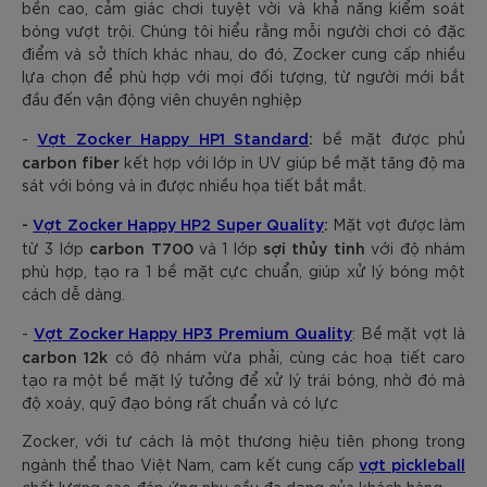
bền cao, cảm giác chơi tuyệt vời và khả năng kiểm soát
bóng vượt trội. Chúng tôi hiểu rằng mỗi người chơi có đặc
điểm và sở thích khác nhau, do đó, Zocker cung cấp nhiều
lựa chọn để phù hợp với mọi đối tượng, từ người mới bắt
đầu đến vận động viên chuyên nghiệp
Vợt Zocker Happy HP1 Standard
:
-
bề mặt được phủ
carbon fiber
kết hợp với lớp in UV giúp bề mặt tăng độ ma
sát với bóng và in được nhiều họa tiết bắt mắt.
-
Vợt Zocker Happy HP2 Super Quality
:
Mặt vợt được làm
carbon T700
sợi thủy tinh
từ 3 lớp
và 1 lớp
với độ nhám
phù hợp, tạo ra 1 bề mặt cực chuẩn, giúp xử lý bóng một
cách dễ dàng.
Vợt Zocker Happy HP3 Premium Quality
-
: Bề mặt vợt là
carbon 12k
có độ nhám vừa phải, cùng các hoạ tiết caro
tạo ra một bề mặt lý tưởng để xử lý trái bóng, nhờ đó mà
độ xoáy, quỹ đạo bóng rất chuẩn và có lực
Zocker, với tư cách là một thương hiệu tiên phong trong
vợt pickleball
ngành thể thao Việt Nam, cam kết cung cấp
chất lượng cao đáp ứng nhu cầu đa dạng của khách hàng.