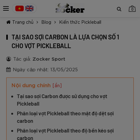
0
Trang chủ
Blog
Kiến thức Pickleball
TẠI SAO SỢI CARBON LÀ LỰA CHỌN SỐ 1
CHO VỢT PICKLEBALL
Tác giả:
Zocker Sport
TIẾP TỤC MUA HÀNG
Ngày cập nhật: 13/05/2025
Nội dung chính
[ẩn]
Tại sao sợi Carbon được sử dụng cho vợt
Pickleball
Phân loại vợt Pickleball theo mật độ dệt sợi
carbon
Phân loại vợt Pickleball theo độ bền kéo sợi
carbon