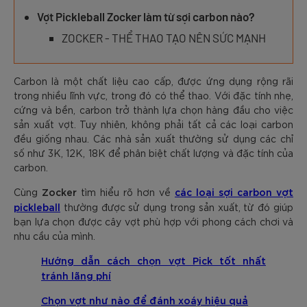
Vợt Pickleball Zocker làm từ sợi carbon nào?
ZOCKER - THỂ THAO TẠO NÊN SỨC MẠNH
Carbon là một chất liệu cao cấp, được ứng dụng rộng rãi
trong nhiều lĩnh vực, trong đó có thể thao. Với đặc tính nhẹ,
cứng và bền, carbon trở thành lựa chọn hàng đầu cho việc
sản xuất vợt. Tuy nhiên, không phải tất cả các loại carbon
đều giống nhau. Các nhà sản xuất thường sử dụng các chỉ
số như 3K, 12K, 18K để phân biệt chất lượng và đặc tính của
carbon.
Zocker
các loại sợi carbon vợt
Cùng
tìm hiểu rõ hơn về
pickleball
thường được sử dụng trong sản xuất, từ đó giúp
bạn lựa chọn được cây vợt phù hợp với phong cách chơi và
nhu cầu của mình.
Hướng dẫn cách chọn vợt Pick tốt nhất
tránh lãng phí
Chọn vợt như nào để đánh xoáy hiệu quả